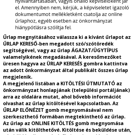
nyilvántartásában, vagyis önálló képviselőként jár
el. Amennyiben nem, kérjük, a képviseletet igazoló
dokumentumot mellékletként csatolja az online
űrlaphoz, egyéb esetben az önkormányzat
hiánypótlásra szólítja fel.
Űrlap megnyitásához válassza ki a kívánt űrlapot az
ŰRLAP KERESŐ-ben megadott szó/szótöredék
segítségével, vagy az űrlap ÁGAZAT/ÜGYTÍPUS
valamelyikének megadásával. A keresőmezőket
üresen hagyva az ÜRLAP KERESÉS gombra kattintva
az adott önkormányzat által publikált összes űrlap
megjelenik.
A megjelenő listában a KITÖLTÉSI ÚTMUTATÓ az
önkormányzat honlapjának (települési portáljának)
arra az oldalára mutat, ahol bővebb információt
olvashat az űrlap kitöltésével kapcsolatban. Az
ŰRLAP ELŐNÉZET gomb megnyomásával nem
szerkeszthető formában megtekinthető az űrlap.
Az űrlap az ONLINE KITÖLTÉS gomb megnyomása
után válik kitölthetővé. Kitöltése és beküldése után,