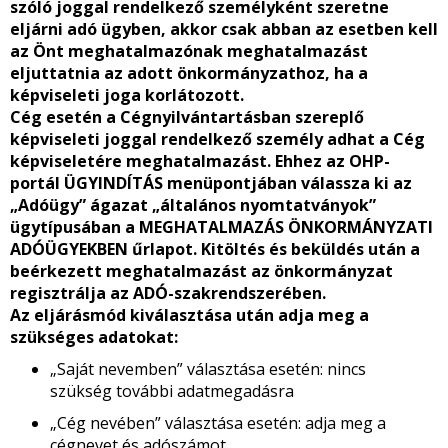
szóló joggal rendelkező személyként szeretne
eljárni adó ügyben, akkor csak abban az esetben kell
az Önt meghatalmazónak meghatalmazást
eljuttatnia az adott önkormányzathoz, ha a
képviseleti joga korlátozott.
Cég esetén a Cégnyilvántartásban szereplő
képviseleti joggal rendelkező személy adhat a Cég
képviseletére meghatalmazást. Ehhez az OHP-
portál ÜGYINDÍTÁS menüpontjában válassza ki az
„Adóügy” ágazat „általános nyomtatványok”
ügytípusában a MEGHATALMAZÁS ÖNKORMÁNYZATI
ADÓÜGYEKBEN űrlapot. Kitöltés és beküldés után a
beérkezett meghatalmazást az önkormányzat
regisztrálja az ADÓ-szakrendszerében.
Az eljárásmód kiválasztása után adja meg a
szükséges adatokat:
„Saját nevemben” választása esetén: nincs
szükség további adatmegadásra
„Cég nevében” választása esetén: adja meg a
cégnevet és adószámot