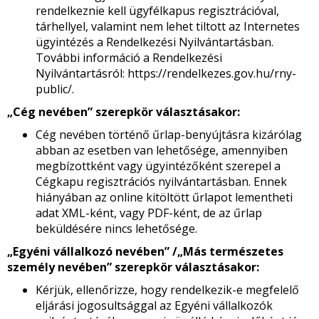
rendelkeznie kell ügyfélkapus regisztrációval,
tárhellyel, valamint nem lehet tiltott az Internetes
ügyintézés a Rendelkezési Nyilvántartásban.
További információ a Rendelkezési
Nyilvántartásról: https://rendelkezes.gov.hu/rny-
public/.
„Cég nevében” szerepkör választásakor:
Cég nevében történő űrlap-benyújtásra kizárólag
abban az esetben van lehetősége, amennyiben
megbízottként vagy ügyintézőként szerepel a
Cégkapu regisztrációs nyilvántartásban. Ennek
hiányában az online kitöltött űrlapot lementheti
adat XML-ként, vagy PDF-ként, de az űrlap
beküldésére nincs lehetősége.
„Egyéni vállalkozó nevében” /„Más természetes
személy nevében” szerepkör választásakor:
Kérjük, ellenőrizze, hogy rendelkezik-e megfelelő
eljárási jogosultsággal az Egyéni vállalkozók