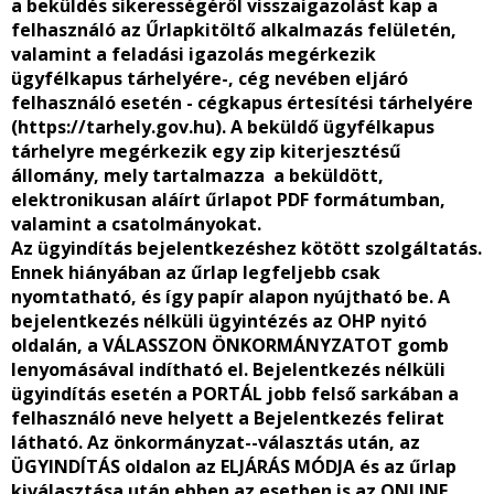
a beküldés sikerességéről visszaigazolást kap a
felhasználó az Űrlapkitöltő alkalmazás felületén,
valamint a feladási igazolás megérkezik
ügyfélkapus tárhelyére-, cég nevében eljáró
felhasználó esetén - cégkapus értesítési tárhelyére
(https://tarhely.gov.hu). A beküldő ügyfélkapus
tárhelyre megérkezik egy zip kiterjesztésű
állomány, mely tartalmazza a beküldött,
elektronikusan aláírt űrlapot PDF formátumban,
valamint a csatolmányokat.
Az ügyindítás bejelentkezéshez kötött szolgáltatás.
Ennek hiányában az űrlap legfeljebb csak
nyomtatható, és így papír alapon nyújtható be. A
bejelentkezés nélküli ügyintézés az OHP nyitó
oldalán, a VÁLASSZON ÖNKORMÁNYZATOT gomb
lenyomásával indítható el. Bejelentkezés nélküli
ügyindítás esetén a PORTÁL jobb felső sarkában a
felhasználó neve helyett a Bejelentkezés felirat
látható. Az önkormányzat--választás után, az
ÜGYINDÍTÁS oldalon az ELJÁRÁS MÓDJA és az űrlap
kiválasztása után ebben az esetben is az ONLINE