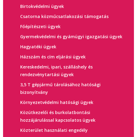
Birtokvédelmi ügyek
Csatorna közműcsatlakozási támogatás
Főépítészeti ügyek
Gyermekvédelmi és gyámügyi igazgatási ügyek
Hagyatéki ügyek
Házszám és cím eljárási ügyek
Kereskedelmi, ipari, szálláshely és
rendezvénytartási ügyek
3,5 T gépjármű tárolásához hatósági
bizonyítvány
Környezetvédelmi hatósági ügyek
Közútkezelői és burkolatbontási
hozzájárulással kapcsolatos ügyek
Közterület használati engedély