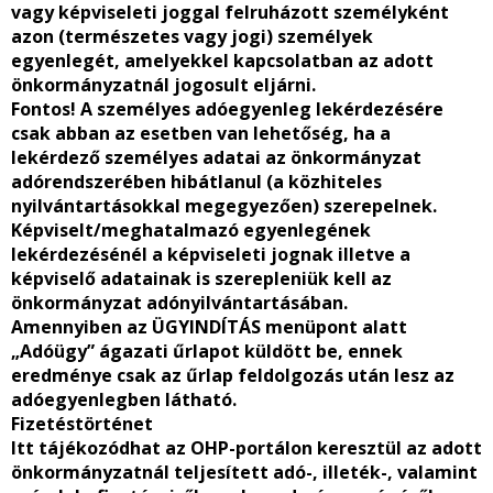
vagy képviseleti joggal felruházott személyként
azon (természetes vagy jogi) személyek
egyenlegét, amelyekkel kapcsolatban az adott
önkormányzatnál jogosult eljárni.
Fontos! A személyes adóegyenleg lekérdezésére
csak abban az esetben van lehetőség, ha a
lekérdező személyes adatai az önkormányzat
adórendszerében hibátlanul (a közhiteles
nyilvántartásokkal megegyezően) szerepelnek.
Képviselt/meghatalmazó egyenlegének
lekérdezésénél a képviseleti jognak illetve a
képviselő adatainak is szerepleniük kell az
önkormányzat adónyilvántartásában.
Amennyiben az ÜGYINDÍTÁS menüpont alatt
„Adóügy” ágazati űrlapot küldött be, ennek
eredménye csak az űrlap feldolgozás után lesz az
adóegyenlegben látható.
Fizetéstörténet
Itt tájékozódhat az OHP-portálon keresztül az adott
önkormányzatnál teljesített adó-, illeték-, valamint