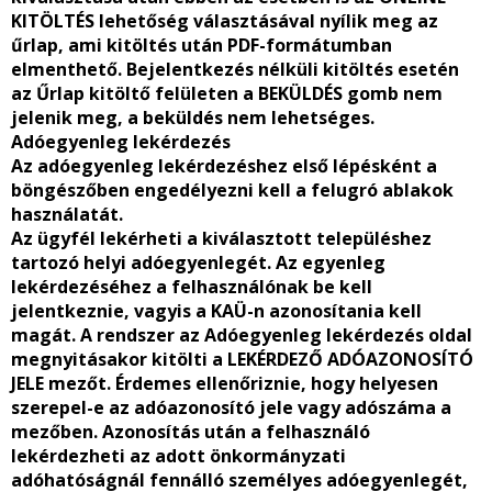
KITÖLTÉS lehetőség választásával nyílik meg az
űrlap, ami kitöltés után PDF-formátumban
elmenthető. Bejelentkezés nélküli kitöltés esetén
az Űrlap kitöltő felületen a BEKÜLDÉS gomb nem
jelenik meg, a beküldés nem lehetséges.
Adóegyenleg lekérdezés
Az adóegyenleg lekérdezéshez első lépésként a
böngészőben engedélyezni kell a felugró ablakok
használatát.
Az ügyfél lekérheti a kiválasztott településhez
tartozó helyi adóegyenlegét. Az egyenleg
lekérdezéséhez a felhasználónak be kell
jelentkeznie, vagyis a KAÜ-n azonosítania kell
magát. A rendszer az Adóegyenleg lekérdezés oldal
megnyitásakor kitölti a LEKÉRDEZŐ ADÓAZONOSÍTÓ
JELE mezőt. Érdemes ellenőriznie, hogy helyesen
szerepel-e az adóazonosító jele vagy adószáma a
mezőben. Azonosítás után a felhasználó
lekérdezheti az adott önkormányzati
adóhatóságnál fennálló személyes adóegyenlegét,