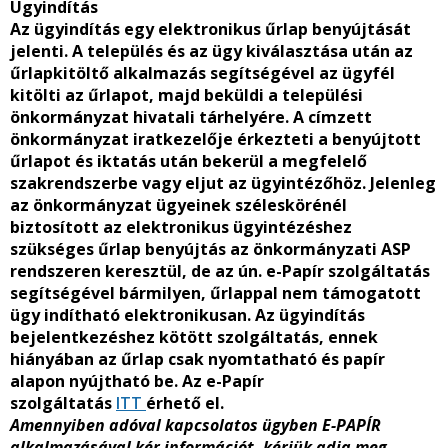
Ügyindítás
Az ügyindítás egy elektronikus űrlap benyújtását
jelenti. A település és az ügy kiválasztása után az
űrlapkitöltő alkalmazás segítségével az ügyfél
kitölti az űrlapot, majd beküldi a települési
önkormányzat hivatali tárhelyére. A címzett
önkormányzat iratkezelője érkezteti a benyújtott
űrlapot és iktatás után bekerül a megfelelő
szakrendszerbe vagy eljut az ügyintézőhöz. Jelenleg
az önkormányzat ügyeinek széleskörénél
biztosított az elektronikus ügyintézéshez
szükséges űrlap benyújtás az önkormányzati ASP
rendszeren keresztül, de az ún. e-Papír szolgáltatás
segítségével bármilyen, űrlappal nem támogatott
ügy indítható elektronikusan. Az ügyindítás
bejelentkezéshez kötött szolgáltatás, ennek
hiányában az űrlap csak nyomtatható és papír
alapon nyújtható be. Az e-Papír
szolgáltatás
ITT
érhető el.
Amennyiben adóval kapcsolatos ügyben E-PAPÍR
alkalmazásával kér információt, kérjük adja meg