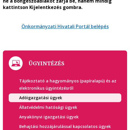
ne a böngészőablakot zárja be, hanem mindig
kattintson
Kijelentkezés
gombra.
Önkormányzati Hivatali Portál belépés
ÜGYINTÉZÉS
Tájékoztató a hagyományos (papíralapú) és az
elektronikus ügyintézésről
Adóigazgatási ügyek
Állatvédelmi hatósági ügyek
Anyakönyvi igazgatási ügyek
Behajtási hozzájárulással kapcsolatos ügyek