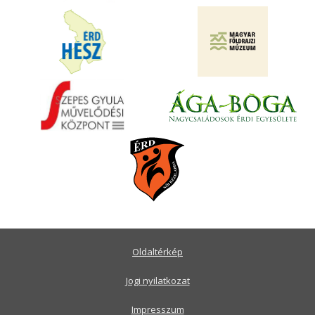
Oldaltérkép
Jogi nyilatkozat
Impresszum