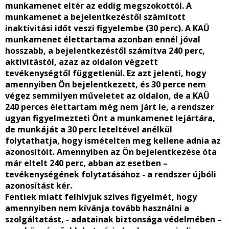
munkamenet eltér az eddig megszokottól. A
munkamenet a bejelentkezéstől számított
inaktivitási időt veszi figyelembe (30 perc). A KAÜ
munkamenet élettartama azonban ennél jóval
hosszabb, a bejelentkezéstől számítva 240 perc,
aktivitástól, azaz az oldalon végzett
tevékenységtől függetlenül. Ez azt jelenti, hogy
amennyiben Ön bejelentkezett, és 30 perce nem
végez semmilyen műveletet az oldalon, de a KAÜ
240 perces élettartam még nem járt le, a rendszer
ugyan figyelmezteti Önt a munkamenet lejártára,
de munkáját a 30 perc leteltével anélkül
folytathatja, hogy ismételten meg kellene adnia az
azonosítóit. Amennyiben az Ön bejelentkezése óta
már eltelt 240 perc, abban az esetben –
tevékenységének folytatásához - a rendszer újbóli
azonosítást kér.
Fentiek miatt felhívjuk szíves figyelmét, hogy
amennyiben nem kívánja tovább használni a
szolgáltatást, - adatainak biztonsága védelmében –