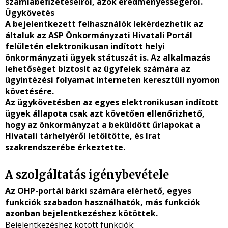
számlabefizetéseiről, azok eredményességéről.
Ügykövetés
A bejelentkezett felhasználók lekérdezhetik az
általuk
az ASP Önkormányzati Hivatali Portál
felületén elektronikusan indított
helyi
önkormányzati ügyek státuszát is. Az alkalmazás
lehetőséget biztosít az ügyfelek számára az
ügyintézési folyamat interneten keresztüli nyomon
követésére.
Az ügykövetésben az egyes elektronikusan indított
ügyek állapota csak azt követően ellenőrizhető,
hogy az önkormányzat a beküldött űrlapokat a
Hivatali tárhelyéről letöltötte, és Irat
szakrendszerébe érkeztette.
A szolgáltatás igénybevétele
Az OHP-portál bárki számára elérhető, egyes
funkciók szabadon használhatók, más funkciók
azonban bejelentkezéshez kötöttek.
Bejelentkezéshez kötött funkciók: