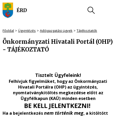
Főoldal
Ügyintézés
Adóigazgatási ügyek
Tájékoztatók
Önkormányzati Hivatali Portál (OHP)
- TÁJÉKOZTATÓ
Tisztelt Ügyfeleink!
Felhívjuk figyelmüket, hogy az Önkormányzati
Hivatali Portálra (OHP) az ügyintézés,
nyomtatványkitöltés
megkezdése előtt
az
Ügyfélkapun
(KAÜ)
minden esetben
BE KELL JELENTKEZNI!
nem történik meg
,
Ha a bejelentkezés
a kitöltött