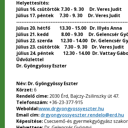
Helyettesítés:
Július 16. csütörtök 7.30 - 9. 30 Dr. Veres Judit
Július 17. péntek 7.30 - 9. 30 Dr. Veres Judit
-----------------------------------------------------------------
Július 20. hétfő 13.30 - 15.00 Dr. Illyés Anna
Július 21. kedd 8.00 - 9.30 Dr. Gelencsér Gy
Július 22. szerda 12.30 - 14.00 Dr. Gelencsér G
Július 23. csütörtök 7.30 - 9. 30 Dr. Veres Judit
július 24. péntek 12.30 - 14.00 Dr. Vattay Gáb
Üdvözlettel
Dr. Gyöngyössy Eszter
Név:
Dr. Gyöngyössy Eszter
Körzet:
6
Rendelő címe:
2030 Érd, Bajczy-Zsilinszky út 47.
Telefonszám:
+36-23-377-915
Weboldal:
www.drgyongyossyeszter.hu
Email cím:
drgyongyossyeszter.rendelo@erd.hu
Képesítése:
Csecsemő-és gyermekgyógyász szakor
Helyettese:
Dr. Gelencsér Gyöngyi