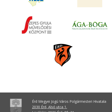
Érd Megyei Jogú Város Polgármesteri Hivatala
2030 Érd, Alsó utca 1.