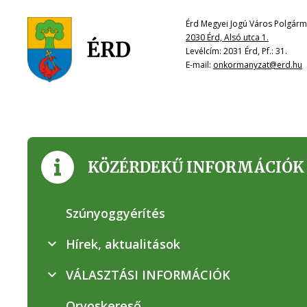
Érd Megyei Jogú Város Polgárme
2030 Érd, Alsó utca 1.
Levélcím: 2031 Érd, Pf.: 31.
E-mail:
onkormanyzat@erd.hu
KÖZÉRDEKŰ INFORMÁCIÓK
Szúnyoggyérítés
Hírek, aktualitások
VÁLASZTÁSI INFORMÁCIÓK
Orvoskereső