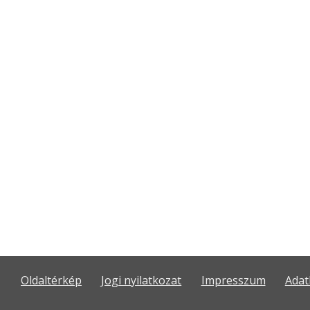
Oldaltérkép
Jogi nyilatkozat
Impresszum
Adat