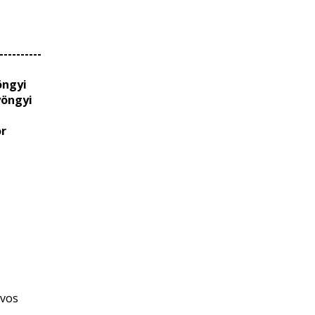
----------
öngyi
yöngyi
or
vos