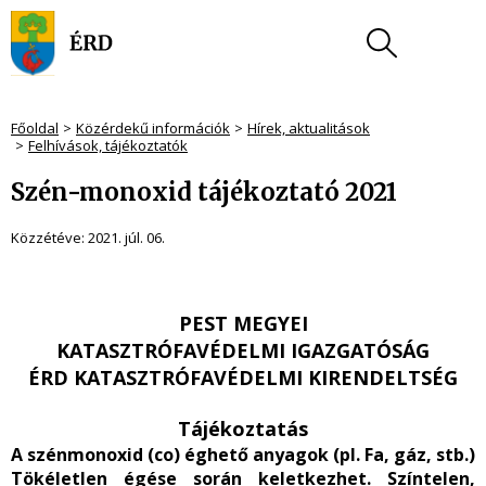
Főoldal
Közérdekű információk
Hírek, aktualitások
Felhívások, tájékoztatók
Szén-monoxid tájékoztató 2021
Közzétéve:
2021. júl. 06.
PEST MEGYEI
KATASZTRÓFAVÉDELMI IGAZGATÓSÁG
ÉRD KATASZTRÓFAVÉDELMI KIRENDELTSÉG
Tájékoztatás
A szénmonoxid (co) éghető anyagok (pl. Fa, gáz, stb.)
Tökéletlen égése során keletkezhet. Színtelen,