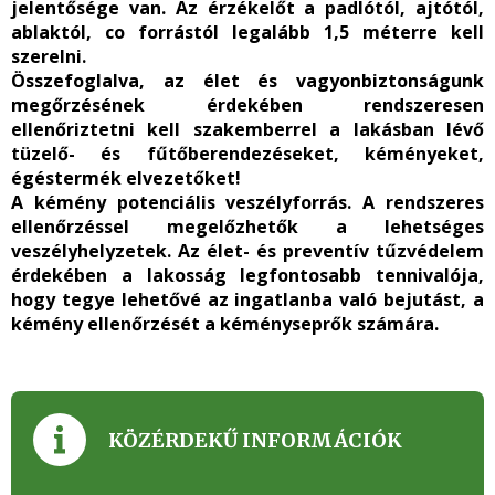
jelentősége van. Az érzékelőt a padlótól, ajtótól,
ablaktól, co forrástól legalább 1,5 méterre kell
szerelni.
Összefoglalva, az élet és vagyonbiztonságunk
megőrzésének érdekében rendszeresen
ellenőriztetni kell szakemberrel a lakásban lévő
tüzelő- és fűtőberendezéseket, kéményeket,
égéstermék elvezetőket!
A kémény potenciális veszélyforrás. A rendszeres
ellenőrzéssel megelőzhetők a lehetséges
veszélyhelyzetek. Az élet- és preventív tűzvédelem
érdekében a lakosság legfontosabb tennivalója,
hogy tegye lehetővé az ingatlanba való bejutást, a
kémény ellenőrzését a kéményseprők számára.
KÖZÉRDEKŰ INFORMÁCIÓK