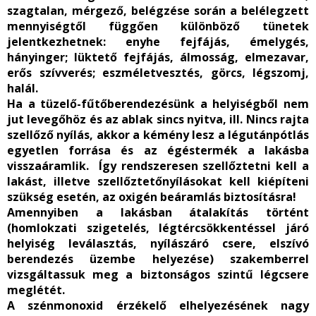
szagtalan, mérgező, belégzése során a belélegzett
mennyiségtől függően különböző tünetek
jelentkezhetnek: enyhe fejfájás, émelygés,
hányinger; lüktető fejfájás, álmosság, elmezavar,
erős szívverés; eszméletvesztés, görcs, légszomj,
halál.
Ha a tüzelő-fűtőberendezésünk a helyiségből nem
jut levegőhöz és az ablak sincs nyitva, ill. Nincs rajta
szellőző nyílás, akkor a kémény lesz a légutánpótlás
egyetlen forrása és az égéstermék a lakásba
visszaáramlik. Így rendszeresen szellőztetni kell a
lakást, illetve szellőztetőnyílásokat kell kiépíteni
szükség esetén, az oxigén beáramlás biztosításra!
Amennyiben a lakásban átalakítás történt
(homlokzati szigetelés, légtércsökkentéssel járó
helyiség leválasztás, nyílászáró csere, elszívó
berendezés üzembe helyezése) szakemberrel
vizsgáltassuk meg a biztonságos szintű légcsere
meglétét.
A szénmonoxid érzékelő elhelyezésének nagy