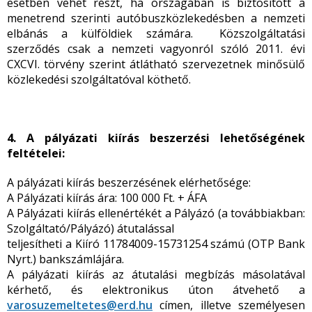
esetben vehet részt, ha országában is biztosított a
menetrend szerinti autóbuszközlekedésben a nemzeti
elbánás a külföldiek számára. Közszolgáltatási
szerződés csak a nemzeti vagyonról szóló 2011. évi
CXCVI. törvény szerint átlátható szervezetnek minősülő
közlekedési szolgáltatóval köthető.
4. A pályázati kiírás beszerzési lehetőségének
feltételei:
A pályázati kiírás beszerzésének elérhetősége:
A Pályázati kiírás ára: 100 000 Ft. + ÁFA
A Pályázati kiírás ellenértékét a Pályázó (a továbbiakban:
Szolgáltató/Pályázó) átutalással
teljesítheti a Kiíró 11784009-15731254 számú (OTP Bank
Nyrt.) bankszámlájára.
A pályázati kiírás az átutalási megbízás másolatával
kérhető, és elektronikus úton átvehető a
varosuzemeltetes@erd.hu
címen, illetve személyesen