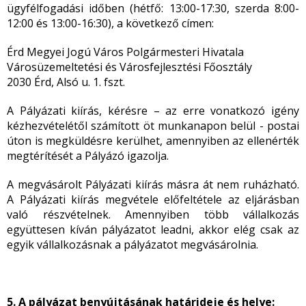
ügyfélfogadási időben (hétfő: 13:00-17:30, szerda 8:00-
12:00 és 13:00-16:30), a következő címen:
Érd Megyei Jogú Város Polgármesteri Hivatala
Városüzemeltetési és Városfejlesztési Főosztály
2030 Érd, Alsó u. 1. fszt.
A Pályázati kiírás, kérésre – az erre vonatkozó igény
kézhezvételétől számított öt munkanapon belül - postai
úton is megküldésre kerülhet, amennyiben az ellenérték
megtérítését a Pályázó igazolja.
A megvásárolt Pályázati kiírás másra át nem ruházható.
A Pályázati kiírás megvétele előfeltétele az eljárásban
való részvételnek. Amennyiben több vállalkozás
együttesen kíván pályázatot leadni, akkor elég csak az
egyik vállalkozásnak a pályázatot megvásárolnia.
5. A pályázat benyújtásának határideje és helye: