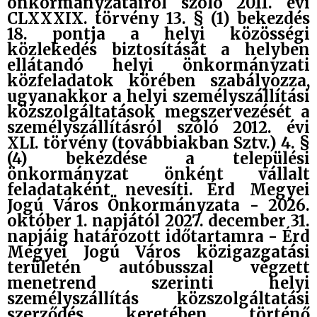
önkormányzatairól szóló 2011. évi
CLXXXIX. törvény 13. § (1) bekezdés
18. pontja a helyi közösségi
közlekedés biztosítását a helyben
ellátandó helyi önkormányzati
közfeladatok körében szabályozza,
ugyanakkor a helyi személyszállítási
közszolgáltatások megszervezését a
személyszállításról szóló 2012. évi
XLI. törvény (továbbiakban Sztv.) 4. §
(4) bekezdése a települési
önkormányzat önként vállalt
feladataként nevesíti. Érd Megyei
Jogú Város Önkormányzata - 2026.
október 1. napjától 2027. december 31.
napjáig határozott időtartamra - Érd
Megyei Jogú Város közigazgatási
területén autóbusszal végzett
menetrend szerinti helyi
személyszállítás közszolgáltatási
szerződés keretében történő