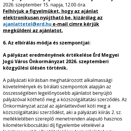
2026. szeptember 15. napja, 12.00 óra.
Felhívjuk a figyelmüket, hogy az ajánlat
elektronikusan nyújtható be, kizárólag az
ajanlattetel@erd.hu
e-mail címre kérjük
megküldeni az ajánlatot.
6. Az elbírálás módja és szempontjai:
A pályázat eredményének értékelése Érd Megyei
Jogú Város Önkormányzat 2026. szeptemberi
közgyűlési ülésén történik.
A pályázati kiírásban meghatározott alkalmassági
követelmények és bírálati szempontok alapján az
összességében legelőnyösebb ajánlatot benyújtó
pályázóval köthető meg a közszolgáltatási szerződés. Az
Önkormányzat azzal az ajánlattevővel köti meg a
közszolgáltatási szerződést, aki a pályázati kiírás 2. sz.
mellékletében szereplő menetrenden alapuló hasznos
kilométerkibocsátási díj figyelembe vételével a