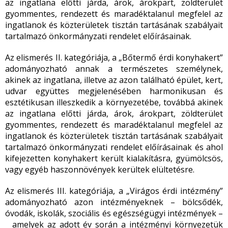
az ingatlana előtti járda, árok, árokpart, zöldterület
gyommentes, rendezett és maradéktalanul megfelel az
ingatlanok és közterületek tisztán tartásának szabályait
tartalmazó önkormányzati rendelet előírásainak.
Az elismerés II. kategóriája, a „Bőtermő érdi konyhakert”
adományozható annak a természetes személynek,
akinek az ingatlana, illetve az azon található épület, kert,
udvar együttes megjelenésében harmonikusan és
esztétikusan illeszkedik a környezetébe, továbbá akinek
az ingatlana előtti járda, árok, árokpart, zöldterület
gyommentes, rendezett és maradéktalanul megfelel az
ingatlanok és közterületek tisztán tartásának szabályait
tartalmazó önkormányzati rendelet előírásainak és ahol
kifejezetten konyhakert került kialakításra, gyümölcsös,
vagy egyéb haszonnövények kerültek elültetésre.
Az elismerés III. kategóriája, a „Virágos érdi intézmény”
adományozható azon intézményeknek – bölcsődék,
óvodák, iskolák, szociális és egészségügyi intézmények –
amelyek az adott év során a intézményi környezetük