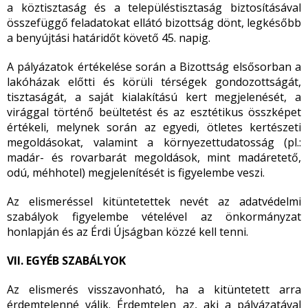
a köztisztaság és a településtisztaság biztosításával
összefüggő feladatokat ellátó bizottság dönt, legkésőbb
a benyújtási határidőt követő 45. napig.
A pályázatok értékelése során a Bizottság elsősorban a
lakóházak előtti és körüli térségek gondozottságát,
tisztaságát, a saját kialakítású kert megjelenését, a
virággal történő beültetést és az esztétikus összképet
értékeli, melynek során az egyedi, ötletes kertészeti
megoldásokat, valamint a környezettudatosság (pl.:
madár- és rovarbarát megoldások, mint madáretető,
odú, méhhotel) megjelenítését is figyelembe veszi.
Az elismeréssel kitüntetettek nevét az adatvédelmi
szabályok figyelembe vételével az önkormányzat
honlapján és az Érdi Újságban közzé kell tenni.
VII. EGYÉB SZABÁLYOK
Az elismerés visszavonható, ha a kitüntetett arra
érdemtelenné válik. Érdemtelen az, aki a pályázatával