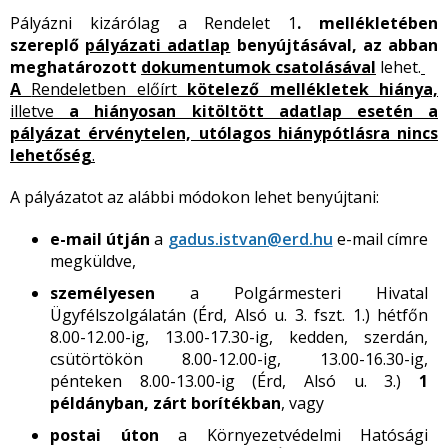
Pályázni kizárólag a Rendelet 1
. mellékletében
szereplő
pályázati adatlap
benyújtásával, az abban
meghatározott
dokumentumok csatolásával
lehet.
A
Rendeletben előírt
kötelező mellékletek hiánya,
illetve
a hiányosan kitöltött adatlap esetén a
pályázat érvénytelen, utólagos hiánypótlásra nincs
lehetőség
.
A pályázatot az alábbi módokon lehet benyújtani:
e-mail útján
a
gadus.istvan@erd.hu
e-mail címre
megküldve,
személyesen
a Polgármesteri Hivatal
Ügyfélszolgálatán (Érd, Alsó u. 3. fszt. 1.) hétfőn
8.00-12.00-ig, 13.00-17.30-ig, kedden, szerdán,
csütörtökön 8.00-12.00-ig, 13.00-16.30-ig,
pénteken 8.00-13.00-ig (Érd, Alsó u. 3.)
1
példányban, zárt borítékban
, vagy
postai úton
a Környezetvédelmi Hatósági