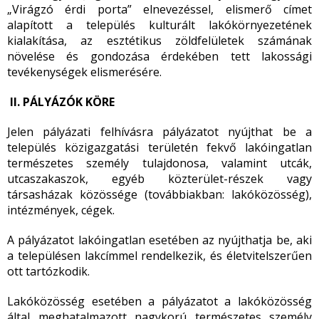
„Virágzó érdi porta” elnevezéssel, elismerő címet
alapított a település kulturált lakókörnyezetének
kialakítása, az esztétikus zöldfelületek számának
növelése és gondozása érdekében tett lakossági
tevékenységek elismerésére.
II.
PÁLYÁZÓK KÖRE
Jelen pályázati felhívásra pályázatot nyújthat be a
település közigazgatási területén fekvő lakóingatlan
természetes személy tulajdonosa, valamint utcák,
utcaszakaszok, egyéb közterület-részek vagy
társasházak közössége (továbbiakban: lakóközösség),
intézmények, cégek.
A pályázatot lakóingatlan esetében az nyújthatja be, aki
a településen lakcímmel rendelkezik, és életvitelszerűen
ott tartózkodik.
Lakóközösség esetében a pályázatot a lakóközösség
által meghatalmazott nagykorú természetes személy