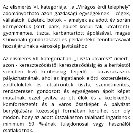
Az elismerés VI. kategóriája, „a „Virágos érdi telephely”
adományozható azon gazdasági egységeknek – cégek,
vállalatok, üzletek, boltok – amelyek az adott év során
környezetük (kert, park, épület körüli fák, utcafront)
gyommentes, tiszta, karbantartott ápolásával, magas
színvonalú gondozásával és példaértékű fenntartásával
hozzájárulnak a városkép javításához
Az elismerés VII. kategóriában „Tiszta utcarész” címért,
azon - kereszteződéstől kereszteződésig és a kerítéstől
szemben lévő kerítésekig terjedő - utcaszakaszok
pályázhatnának, ahol az ingatlanok előtti közterületek,
zöldfelületek és utcafrontok tiszta, szemétmentes,
rendszeresen gondozott és egységesen ápolt képet
mutatnak, ezzel javítva az ott élők és a közlekedők
komfortérzetét és a város összképét. A pályázat
benyújtására közösségi formában kerülhet sor oly
módon, hogy az adott útszakaszon található ingatlanok
minimum 50 %-ának tulajdonosai vagy használói
csatlakoznak.