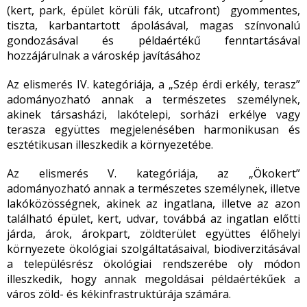
(kert, park, épület körüli fák, utcafront) gyommentes,
tiszta, karbantartott ápolásával, magas színvonalú
gondozásával és példaértékű fenntartásával
hozzájárulnak a városkép javításához
Az elismerés IV. kategóriája, a „Szép érdi erkély, terasz”
adományozható annak a természetes személynek,
akinek társasházi, lakótelepi, sorházi erkélye vagy
terasza együttes megjelenésében harmonikusan és
esztétikusan illeszkedik a környezetébe.
Az elismerés V. kategóriája, az „Ökokert”
adományozható annak a természetes személynek, illetve
lakóközösségnek, akinek az ingatlana, illetve az azon
található épület, kert, udvar, továbbá az ingatlan előtti
járda, árok, árokpart, zöldterület együttes élőhelyi
környezete ökológiai szolgáltatásaival, biodiverzitásával
a településrész ökológiai rendszerébe oly módon
illeszkedik, hogy annak megoldásai példaértékűek a
város zöld- és kékinfrastruktúrája számára.