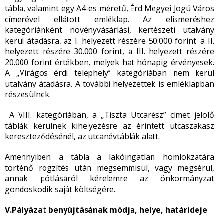
tábla, valamint egy A4-es méretű, Érd Megyei Jogú Város
címerével ellátott emléklap. Az elismeréshez
kategóriánként növényvásárlási, kertészeti utalvány
kerül átadásra, az I. helyezett részére 50.000 forint, a II.
helyezett részére 30.000 forint, a III. helyezett részére
20.000 forint értékben, melyek hat hónapig érvényesek.
A „Virágos érdi telephely” kategóriában nem kerül
utalvány átadásra. A további helyezettek is emléklapban
részesülnek.
A VIII. kategóriában, a „Tiszta Utcarész” címet jelölő
táblák kerülnek kihelyezésre az érintett utcaszakasz
kereszteződésénél, az utcanévtáblák alatt.
Amennyiben a tábla a lakóingatlan homlokzatára
történő rögzítés után megsemmisül, vagy megsérül,
annak pótlásáról kérelemre az önkormányzat
gondoskodik saját költségére.
V.Pályázat benyújtásának módja, helye, határideje