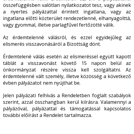
összefüggésben valótlan nyilatkozatot tesz, vagy akinek
a nyertes pályázattal érintett ingatlana, vagy az
ingatlana előtti közterület rendezetlenné, elhanyagolttá,
vagy gyommal, illetve parlagfűvel fertőzötté válik.
Az érdemtelenné válásról, és ezzel egyidejűleg az
elismerés visszavonásáról a Bizottság dönt.
Érdemtelené válás esetén az elismeréssel együtt kapott
táblát a visszavonást követő 15 napon belül az
önkormányzat részére vissza kell szolgáltatni. Az
érdemtelenné vált személy, illetve közösség a következő
évben pályázatot nem nyújthat be.
Jelen pályázati felhívás a Rendeletben foglalt szabályok
szerint, azzal összhangban kerül kiírásra. Valamennyi a
pályázóval, pályázattal és támogatással kapcsolatos
további előírást a Rendelet tartalmazza.