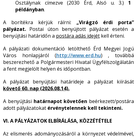
Osztálynak címezve (2030 Érd, Alsó u. 3.)
1
példányban
.
A borítékra kérjük ráírni:
„Virágzó érdi porta”
pályázat.
Postai úton benyújtott pályázat esetén a
benyújtási határidőn a
postára adás idejét
kell érteni.
A pályázati dokumentáció letölthető Érd Megyei Jogú
Város honlapjáról (
http://www.erd.hu
) , továbbá
beszerezhető a Polgármesteri Hivatal Ügyfélszolgálatán
a fent megjelölt helyen és időpontban.
A pályázat benyújtási határideje a pályázat kiírását
köv
ető 60. nap (2026.08.14).
A benyújtási
határnapot követően
beérkezett/postára
adott pályázatokat
érvénytelennek kell tekinteni.
VI. A PÁLYÁZATOK ELBÍRÁLÁSA, KÖZZÉTÉTELE
Az elismerés adományozásáról a környezet védelmével,