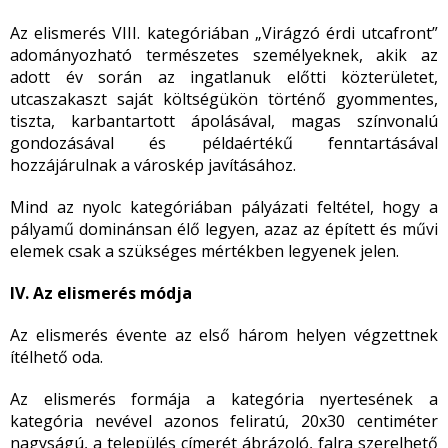
Az elismerés VIII. kategóriában „Virágzó érdi utcafront”
adományozható természetes személyeknek, akik az
adott év során az ingatlanuk előtti közterületet,
utcaszakaszt saját költségükön történő gyommentes,
tiszta, karbantartott ápolásával, magas színvonalú
gondozásával és példaértékű fenntartásával
hozzájárulnak a városkép javításához.
Mind az nyolc kategóriában pályázati feltétel, hogy a
pályamű dominánsan élő legyen, azaz az épített és művi
elemek csak a szükséges mértékben legyenek jelen.
IV. Az elismerés módja
Az elismerés évente az első három helyen végzettnek
ítélhető oda.
Az elismerés formája a kategória nyertesének a
kategória nevével azonos feliratú, 20x30 centiméter
nagyságú, a település címerét ábrázoló, falra szerelhető