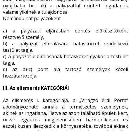
nyújthatja be, aki a pályázattal érintett ingatlanok
valamelyikének a tulajdonosa.
Nem indulhat pályázóként
a) a pályázati eljárásban döntés előkészítőként
résztvevő személy,
b) a pályázat elbírálására hatáskörrel rendelkező
testület tagja,
c) a pályázat elbírálásának hatáskörét gyakorló testület
tagja,
d) az a)-c) pont alá tartozó személyek közeli
hozzátartozója.
III. Az elismerés KATEGÓRIÁI
Az elismerés I. kategóriája, a „Virágzó érdi Porta”
adományozható annak a természetes személynek,
akinek az ingatlana, illetve az azon található épület, kert,
udvar együttes megjelenésében harmonikusan és
esztétikusan illeszkedik a környezetébe, továbbá akinek