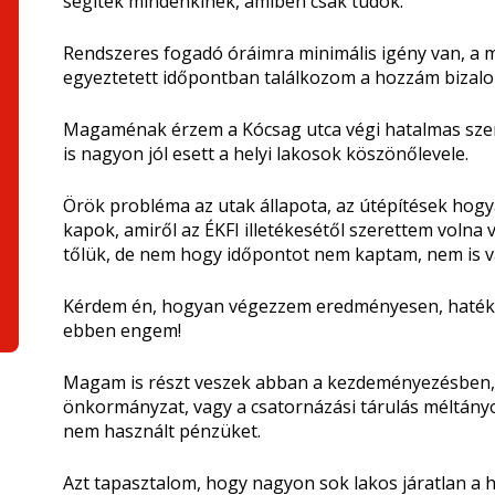
segítek mindenkinek, amiben csak tudok.
Rendszeres fogadó óráimra minimális igény van, a
egyeztetett időpontban találkozom a hozzám bizalo
Magaménak érzem a Kócsag utca végi hatalmas szem
is nagyon jól esett a helyi lakosok köszönőlevele.
Örök probléma az utak állapota, az útépítések hog
kapok, amiről az ÉKFI illetékesétől szerettem volna
tőlük, de nem hogy időpontot nem kaptam, nem is vá
Kérdem én, hogyan végezzem eredményesen, hatéko
ebben engem!
Magam is részt veszek abban a kezdeményezésben, 
önkormányzat, vagy a csatornázási tárulás méltány
nem használt pénzüket.
Azt tapasztalom, hogy nagyon sok lakos járatlan a 