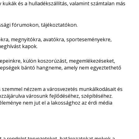
ív kukák és a hulladékszállítás, valamint számtalan más
ssági fórumokon, tájékoztatókon.
ókra, megnyitókra, avatókra, sporteseményekre,
meghívást kapok.
epeinkre, külön koszorúzást, megemlékezéseket,
nnepségek bántó hangneme, amely nem egyeztethető
kus szemmel nézzem a városvezetés munkálkodásait és
hozzájárulva városunk fejlődéséhez, szépítéséhez.
véleménye nem jut el a lakossághoz az érdi média
a rendelet tervezeteket, határozatokat melyek a