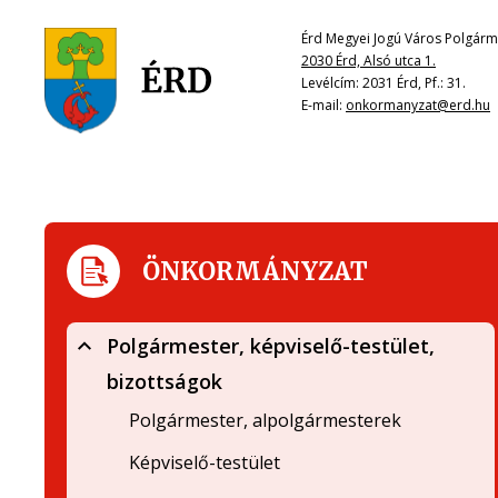
Érd Megyei Jogú Város Polgárme
2030 Érd, Alsó utca 1.
Levélcím: 2031 Érd, Pf.: 31.
E-mail:
onkormanyzat@erd.hu
ÖNKORMÁNYZAT
Polgármester, képviselő-testület,
bizottságok
Polgármester, alpolgármesterek
Képviselő-testület