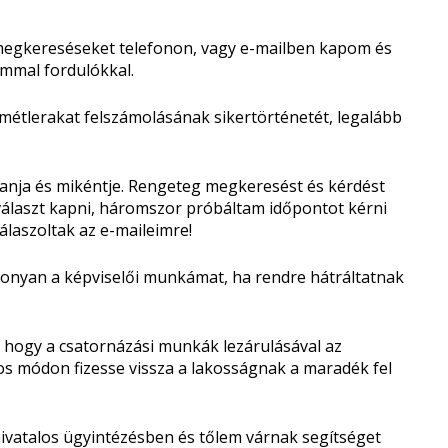
 megkereséseket telefonon, vagy e-mailben kapom és
mmal fordulókkal.
étlerakat felszámolásának sikertörténetét, legalább
yanja és mikéntje. Rengeteg megkeresést és kérdést
 választ kapni, háromszor próbáltam időpontot kérni
laszoltak az e-maileimre!
nyan a képviselői munkámat, ha rendre hátráltatnak
hogy a csatornázási munkák lezárulásával az
os módon fizesse vissza a lakosságnak a maradék fel
hivatalos ügyintézésben és tőlem várnak segítséget