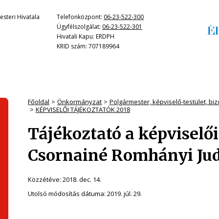
steri Hivatala
Telefonközpont:
06-23-522-300
Ügyfélszolgálat:
06-23-522-301
Hivatali Kapu: ERDPH
KRID szám: 707189964
Főoldal
Önkormányzat
Polgármester, képviselő-testület, bi
KÉPVISELŐI TÁJÉKOZTATÓK 2018
Tájékoztató a képviselő
Csornainé Romhányi Jud
Közzétéve:
2018. dec. 14.
Utolsó módosítás dátuma:
2019. júl. 29.