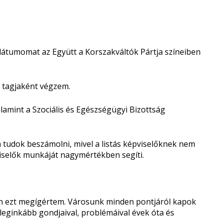
dátumomat az Együtt a Korszakváltók Pártja színeiben
 tagjaként végzem.
amint a Szociális és Egészségügyi Bizottság
em tudok beszámolni, mivel a listás képviselőknek nem
pviselők munkáját nagymértékben segíti.
an ezt megígértem. Városunk minden pontjáról kapok
eginkább gondjaival, problémáival évek óta és