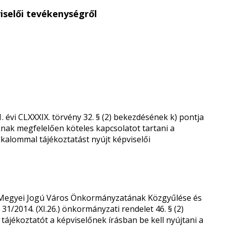
iselői tevékenységről
évi CLXXXIX. törvény 32. § (2) bekezdésének k) pontja
aknak megfelelően köteles kapcsolatot tartani a
kalommal tájékoztatást nyújt képviselői
d Megyei Jogú Város Önkormányzatának Közgyűlése és
31/2014. (XI.26.) önkormányzati rendelet 46. § (2)
tájékoztatót a képviselőnek írásban be kell nyújtani a