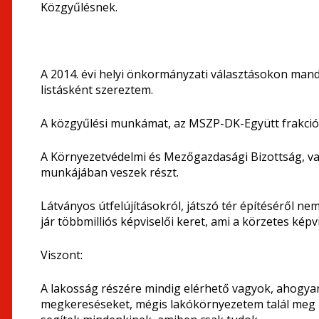
Közgyűlésnek.
A 2014. évi helyi önkormányzati választásokon man
listásként szereztem.
A közgyűlési munkámat, az MSZP-DK-Együtt frakció
A Környezetvédelmi és Mezőgazdasági Bizottság, val
munkájában veszek részt.
Látványos útfelújításokról, játszó tér építéséről n
jár többmilliós képviselői keret, ami a körzetes ké
Viszont:
A lakosság részére mindig elérhető vagyok, ahogy
megkereséseket, mégis lakókörnyezetem talál meg l