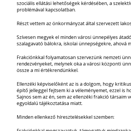
szociális ellátási lehetőségek kérdésében, a szelekt
problémával kapcsolatban.
Részt vettem az önkormányzat által szervezett lako
Szívesen megyek el minden városi ünnepélyes átad
szalagavató bálokra, iskolai ünnepségekre, ahová 
Frakciónkkal folyamatosan szervezünk nemzeti ünn
rendezvényeket, melynek oka a városi központi ü
össze a mi értékrendünkkel.
Ellenzéki képviselőként az is a dolgom, hogy kriti
építő jelleggel fejtsem ki a véleményemet, ezzel is 
Sajnos sem az én, sem az ellenzéki frakció társaim 
egyoldalú tájékoztatása miatt.
Minden ellenkező híresztelésekkel szemben:
Frakciónkkal megszavaztuk, támogattuk mindazokat 