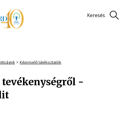
Keresés
zottságok
Képviselő tájékoztatók
i tevékenységről -
it