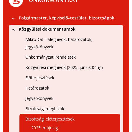
ÖNKORMÁNYZAT
Polgármester, képviselő-testület, bizottságok
Közgyűlési dokumentumok
MikroDat - Meghívók, határozatok,
jegyzőkönyvek
Önkormányzati rendeletek
Közgyűlési meghívók (2025. június 04-ig)
Előterjesztések
Határozatok
Jegyzőkönyvek
Bizottsági meghívók
Bizottsági előterjesztések
2025. májusig