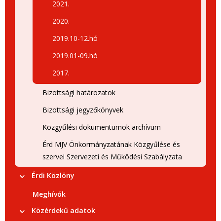
2021.
2020.
2019.10-12.hó
2019.01-09.hó
2017.
Bizottsági határozatok
Bizottsági jegyzőkönyvek
Közgyűlési dokumentumok archívum
Érd MJV Önkormányzatának Közgyűlése és
szervei Szervezeti és Működési Szabályzata
Érdi Közlöny
Meghívók
Közérdekű adatok