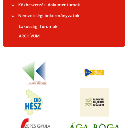
Közbeszerzési dokumentumok
Nemzetiségi önkormányzatok
Lakossági fórumok
ARCHÍVUM