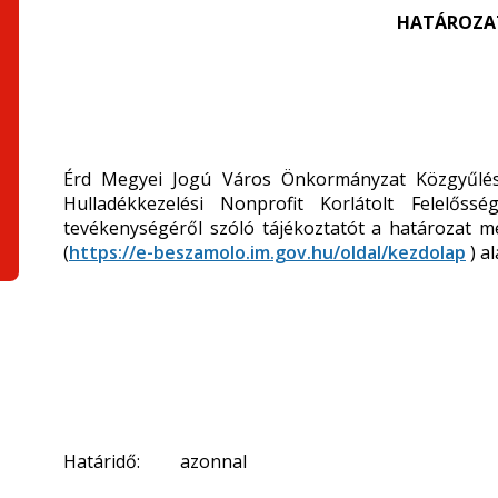
HATÁROZATI
Érd Megyei Jogú Város Önkormányzat Közgyűlés
Hulladékkezelési Nonprofit Korlátolt Felelős
tevékenységéről szóló tájékoztatót a határozat m
(
https://e-beszamolo.im.gov.hu/oldal/kezdolap
) a
Határidő: azonnal