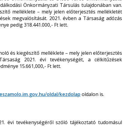
zdálkodási Önkormányzati Társulás tulajdonában van.
zítő melléklete – mely jelen előterjesztés mellékletét
űzések megvalósítását. 2021. évben a Társaság adózás
ye pedig 318.441.000,- Ft lett.
moló és kiegészítő melléklete – mely jelen előterjesztés
Társaság 2021. évi tevékenységét, a célkitűzések
ménye 15.661,000,- Ft lett.
beszamolo.im.gov.hu/oldal/kezdolap
oldalon is.
1. évi tevékenységéről szóló tájékoztató tudomásul