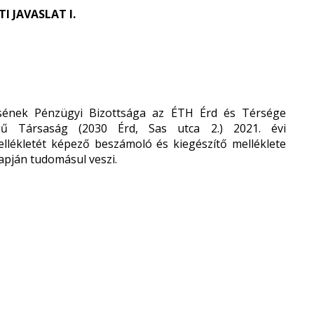
 JAVASLAT I.
ének Pénzügyi Bizottsága az ÉTH Érd és Térsége
ségű Társaság (2030 Érd, Sas utca 2.) 2021. évi
ellékletét képező beszámoló és kiegészítő melléklete
lapján tudomásul veszi.