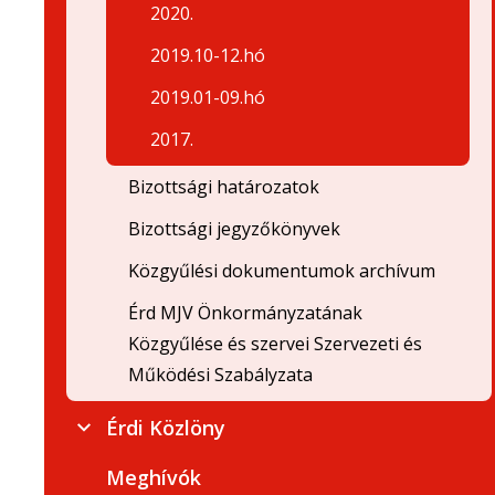
2020.
2019.10-12.hó
2019.01-09.hó
2017.
Bizottsági határozatok
Bizottsági jegyzőkönyvek
Közgyűlési dokumentumok archívum
Érd MJV Önkormányzatának
Közgyűlése és szervei Szervezeti és
Működési Szabályzata
Érdi Közlöny
Meghívók