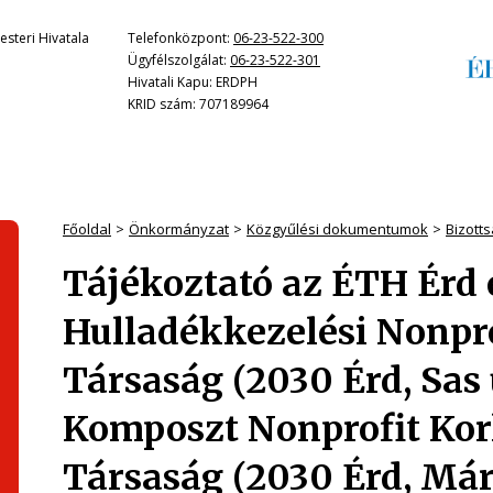
steri Hivatala
Telefonközpont:
06-23-522-300
Ügyfélszolgálat:
06-23-522-301
Hivatali Kapu: ERDPH
KRID szám: 707189964
Főoldal
Önkormányzat
Közgyűlési dokumentumok
Bizotts
Tájékoztató az ÉTH Érd 
Hulladékkezelési Nonpro
Társaság (2030 Érd, Sas 
Komposzt Nonprofit Korl
Társaság (2030 Érd, Mária