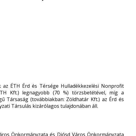
 az ÉTH Érd és Térsége Hulladékkezelési Nonprofit
ÉTH Kft.) legnagyobb (70 %) törzsbetétével, míg a
gű Társaság (továbbiakban: Zöldhatár Kft.) az Érd és
ati Társulás kizárólagos tulajdonában áll.
Város Önkormányzata és Diósd Város Önkormányzata