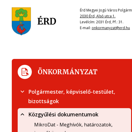
Érd Megyei Jogú Város Polgárme
2030 Érd, Alsó utca 1.
Levélcím: 2031 Érd, Pf.: 31.
E-mail:
onkormanyzat@erd.hu
ÖNKORMÁNYZAT
Polgármester, képviselő-testület,
bizottságok
Közgyűlési dokumentumok
MikroDat - Meghívók, határozatok,