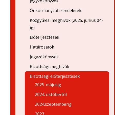
jegyzőkönyvek
Önkormányzati rendeletek
Közgyűlési meghívók (2025. június 04-
ig)
Előterjesztések
Határozatok
Jegyzőkönyvek
Bizottsági meghívók
Bizottsági előterjesztések
2025. májusig
2024. októbertől
2024.szeptemberig
2023