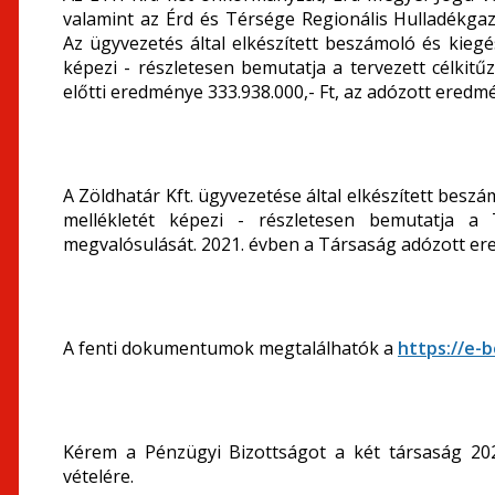
valamint az Érd és Térsége Regionális Hulladékga
Az ügyvezetés által elkészített beszámoló és kiegés
képezi - részletesen bemutatja a tervezett célkit
előtti eredménye 333.938.000,- Ft, az adózott eredmén
A Zöldhatár Kft. ügyvezetése által elkészített beszá
mellékletét képezi - részletesen bemutatja a 
megvalósulását. 2021. évben a Társaság adózott ered
A fenti dokumentumok megtalálhatók a
https://e-
Kérem a Pénzügyi Bizottságot a két társaság 202
vételére.