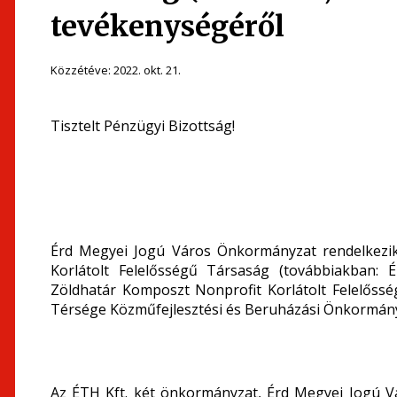
tevékenységéről
Közzétéve:
2022. okt. 21.
Tisztelt Pénzügyi Bizottság!
Érd Megyei Jogú Város Önkormányzat rendelkezik
Korlátolt Felelősségű Társaság (továbbiakban: 
Zöldhatár Komposzt Nonprofit Korlátolt Felelőssé
Térsége Közműfejlesztési és Beruházási Önkormányz
Az ÉTH Kft. két önkormányzat, Érd Megyei Jogú 