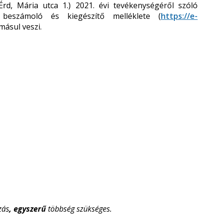
Érd, Mária utca 1.) 2021. évi tevékenységéről szóló
 beszámoló és kiegészítő melléklete (
https://e-
másul veszi.
zás
, egyszerű
többség szükséges.