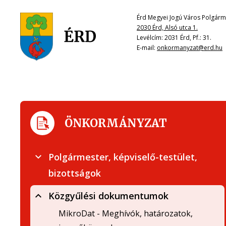
Érd Megyei Jogú Város Polgárme
2030 Érd, Alsó utca 1.
Levélcím: 2031 Érd, Pf.: 31.
E-mail:
onkormanyzat@erd.hu
ÖNKORMÁNYZAT
Polgármester, képviselő-testület,
bizottságok
Közgyűlési dokumentumok
MikroDat - Meghívók, határozatok,