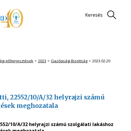
Keresés
ági előterjesztések
2023
Gazdasági Bizottság
2023.02.20
latti, 22552/10/A/32 helyrajzi számú
ntések meghozatala
 22552/10/A/32 helyrajzi számú szolgálati lakáshoz
tések meghozatala