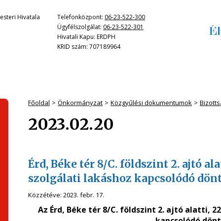
steri Hivatala
Telefonközpont:
06-23-522-300
Ügyfélszolgálat:
06-23-522-301
Hivatali Kapu: ERDPH
KRID szám: 707189964
Főoldal
Önkormányzat
Közgyűlési dokumentumok
Bizotts
2023.02.20
Érd, Béke tér 8/C. földszint 2. ajtó a
szolgálati lakáshoz kapcsolódó dö
Közzétéve:
2023. febr. 17.
Az Érd, Béke tér 8/C. földszint 2. ajtó alatti,
kapcsolódó dön