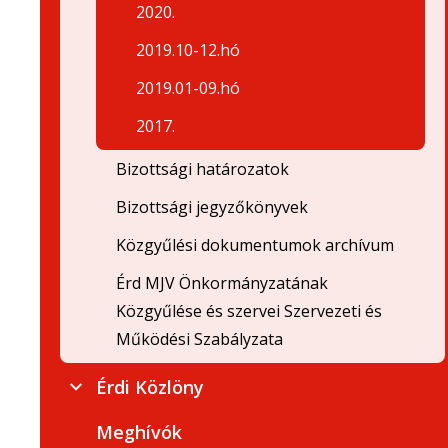
2020.
2019.10-12.hó
2019.01-09.hó
2017.
Bizottsági határozatok
Bizottsági jegyzőkönyvek
Közgyűlési dokumentumok archívum
Érd MJV Önkormányzatának
Közgyűlése és szervei Szervezeti és
Működési Szabályzata
Érdi Közlöny
Meghívók