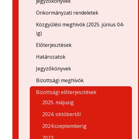
jegyzőkönyvek
Önkormányzati rendeletek
Közgyűlési meghívók (2025. június 04-
ig)
Előterjesztések
Határozatok
Jegyzőkönyvek
Bizottsági meghívók
Bizottsági előterjesztések
2025. májusig
2024. októbertől
2024.szeptemberig
2023