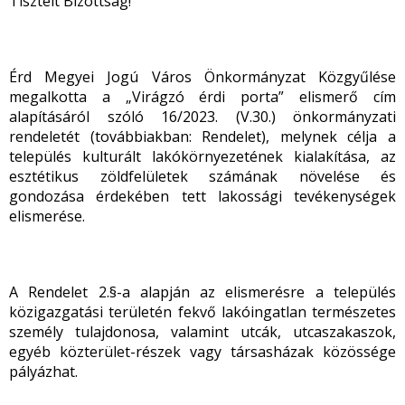
Tisztelt Bizottság!
Érd Megyei Jogú Város Önkormányzat Közgyűlése
megalkotta a „Virágzó érdi porta” elismerő cím
alapításáról szóló 16/2023. (V.30.) önkormányzati
rendeletét (továbbiakban: Rendelet), melynek célja a
település kulturált lakókörnyezetének kialakítása, az
esztétikus zöldfelületek számának növelése és
gondozása érdekében tett lakossági tevékenységek
elismerése.
A Rendelet 2.§-a alapján az elismerésre a település
közigazgatási területén fekvő lakóingatlan természetes
személy tulajdonosa, valamint utcák, utcaszakaszok,
egyéb közterület-részek vagy társasházak közössége
pályázhat.