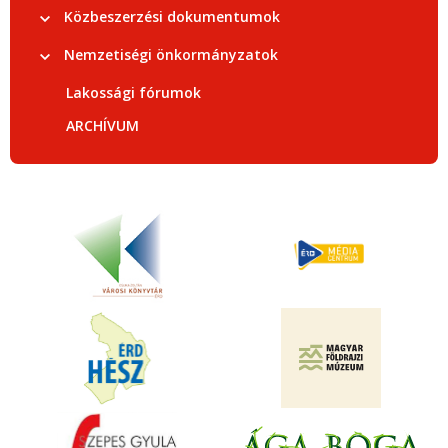
Közbeszerzési dokumentumok
Nemzetiségi önkormányzatok
Lakossági fórumok
ARCHÍVUM