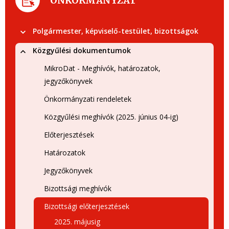
ÖNKORMÁNYZAT
Polgármester, képviselő-testület, bizottságok
Közgyűlési dokumentumok
MikroDat - Meghívók, határozatok,
jegyzőkönyvek
Önkormányzati rendeletek
Közgyűlési meghívók (2025. június 04-ig)
Előterjesztések
Határozatok
Jegyzőkönyvek
Bizottsági meghívók
Bizottsági előterjesztések
2025. májusig