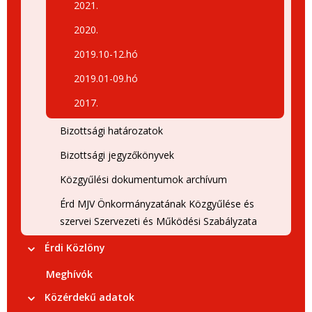
2021.
2020.
2019.10-12.hó
2019.01-09.hó
2017.
Bizottsági határozatok
Bizottsági jegyzőkönyvek
Közgyűlési dokumentumok archívum
Érd MJV Önkormányzatának Közgyűlése és
szervei Szervezeti és Működési Szabályzata
Érdi Közlöny
Meghívók
Közérdekű adatok