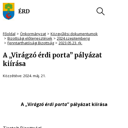
Főoldal
Önkormányzat
Közgyűlési dokumentumok
Bizottsági előterjesztések
2024.szeptemberig
Fenntarthatósági Bizottság
2023.05.23. rk.
A „Virágzó érdi porta” pályázat
kiírása
Közzétéve:
2024. máj. 21.
A „V
irágzó érdi porta
” pályázat kiírása