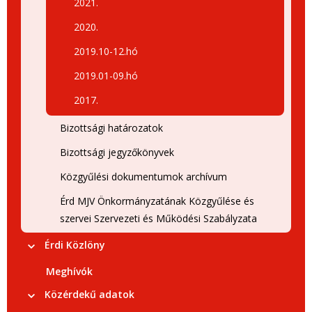
2021.
2020.
2019.10-12.hó
2019.01-09.hó
2017.
Bizottsági határozatok
Bizottsági jegyzőkönyvek
Közgyűlési dokumentumok archívum
Érd MJV Önkormányzatának Közgyűlése és
szervei Szervezeti és Működési Szabályzata
Érdi Közlöny
Meghívók
Közérdekű adatok