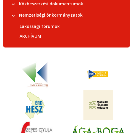
Közbeszerzési dokumentumok
Nemzetiségi önkormányzatok
Lakossági fórumok
ARCHÍVUM