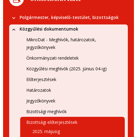
Polgármester, képviselő-testület, bizottságok
Közgyűlési dokumentumok
MikroDat - Meghívók, határozatok,
jegyzőkönyvek
Önkormányzati rendeletek
Közgyűlési meghívók (2025. június 04-ig)
Előterjesztések
Határozatok
Jegyzőkönyvek
Bizottsági meghívók
Bizottsági előterjesztések
2025. májusig