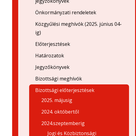
jegyzőkönyvek
Önkormányzati rendeletek
Közgyűlési meghívók (2025. június 04-
ig)
Előterjesztések
Határozatok
Jegyzőkönyvek
Bizottsági meghívók
Bizottsági előterjesztések
2025. májusig
2024. októbertől
2024.szeptemberig
Jogi és Közbiztonsági