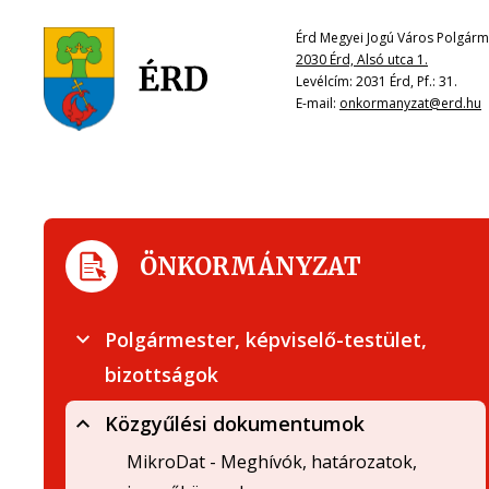
Érd Megyei Jogú Város Polgárme
2030 Érd, Alsó utca 1.
Levélcím: 2031 Érd, Pf.: 31.
E-mail:
onkormanyzat@erd.hu
ÖNKORMÁNYZAT
Polgármester, képviselő-testület,
bizottságok
Közgyűlési dokumentumok
MikroDat - Meghívók, határozatok,