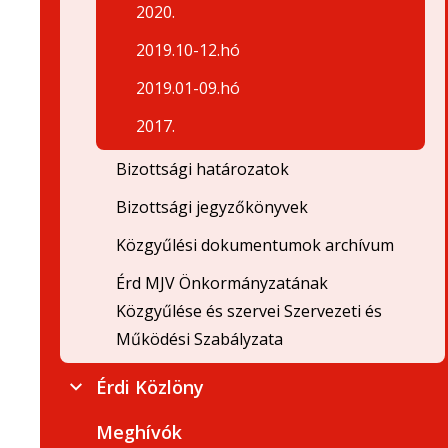
2020.
2019.10-12.hó
2019.01-09.hó
2017.
Bizottsági határozatok
Bizottsági jegyzőkönyvek
Közgyűlési dokumentumok archívum
Érd MJV Önkormányzatának
Közgyűlése és szervei Szervezeti és
Működési Szabályzata
Érdi Közlöny
Meghívók