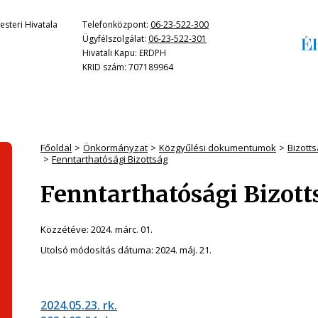
steri Hivatala
Telefonközpont:
06-23-522-300
Ügyfélszolgálat:
06-23-522-301
Hivatali Kapu: ERDPH
KRID szám: 707189964
Főoldal
Önkormányzat
Közgyűlési dokumentumok
Bizotts
Fenntarthatósági Bizottság
Fenntarthatósági Bizott
Közzétéve:
2024. márc. 01.
Utolsó módosítás dátuma:
2024. máj. 21.
2024.05.23. rk.