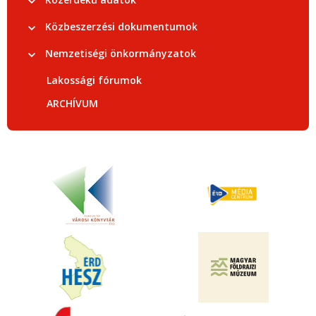
Közbeszerzési dokumentumok
Nemzetiségi önkormányzatok
Lakossági fórumok
ARCHÍVUM