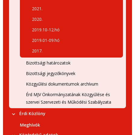
2021.
2020.
2019.10-12.hó
2019.01-09.hó
2017.
Bizottsági határozatok
Bizottsági jegyzőkönyvek
Közgyűlési dokumentumok archívum
Érd MJV Önkormányzatának Közgyűlése és
szervei Szervezeti és Működési Szabályzata
Érdi Közlöny
Meghívók
Közérdekű adatok