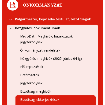
ÖNKORMÁNYZAT
Polgármester, képviselő-testület, bizottságok
Közgyűlési dokumentumok
MikroDat - Meghívók, határozatok,
jegyzőkönyvek
Önkormányzati rendeletek
Közgyűlési meghívók (2025. június 04-ig)
Előterjesztések
Határozatok
Jegyzőkönyvek
Bizottsági meghívók
Bizottsági előterjesztések