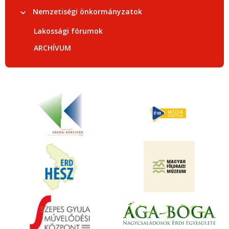
Nemzetiségi önkormányzatok
Lakossági fórumok
ARCHÍVUM