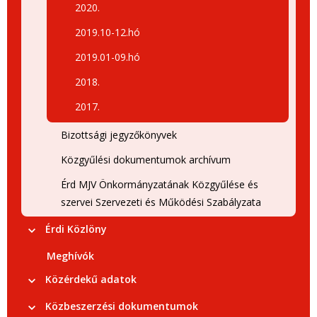
2020.
2019.10-12.hó
2019.01-09.hó
2018.
2017.
Bizottsági jegyzőkönyvek
Közgyűlési dokumentumok archívum
Érd MJV Önkormányzatának Közgyűlése és
szervei Szervezeti és Működési Szabályzata
Érdi Közlöny
Meghívók
Közérdekű adatok
Közbeszerzési dokumentumok