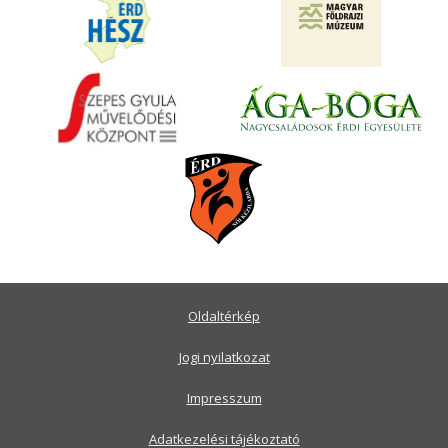
Oldaltérkép
Jogi nyilatkozat
Impresszum
Adatkezelési tájékoztató