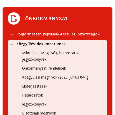
ÖNKORMÁNYZAT
Polgármester, képviselő-testület, bizottságok
Közgyűlési dokumentumok
MikroDat - Meghívók, határozatok,
jegyzőkönyvek
Önkormányzati rendeletek
Közgyűlési meghívók (2025. június 04-ig)
Előterjesztések
Határozatok
Jegyzőkönyvek
Bizottsági meghívók