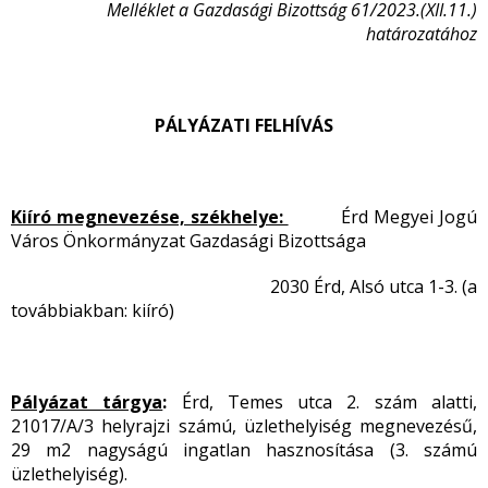
Melléklet a Gazdasági Bizottság 61/2023.(XII.11.)
határozatához
PÁLYÁZATI FELHÍVÁS
Kiíró megnevezése, székhelye:
Érd Megyei Jogú
Város Önkormányzat Gazdasági Bizottsága
2030 Érd, Alsó utca 1-3. (a
továbbiakban: kiíró)
Pályázat tárgya
:
Érd, Temes utca 2. szám alatti,
21017/A/3 helyrajzi számú, üzlethelyiség megnevezésű,
29 m
2
nagyságú ingatlan hasznosítása (3. számú
üzlethelyiség).