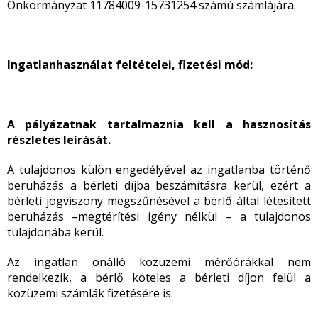
Önkormányzat 11784009-15731254 számú számlájára.
Ingatlanhasználat feltételei, fizetési mód:
A pályázatnak tartalmaznia kell a hasznosítás
részletes leírását.
A tulajdonos külön engedélyével az ingatlanba történő
beruházás a bérleti díjba beszámításra kerül, ezért a
bérleti jogviszony megszűnésével a bérlő által létesített
beruházás –megtérítési igény nélkül – a tulajdonos
tulajdonába kerül.
Az ingatlan önálló közüzemi mérőórákkal nem
rendelkezik, a bérlő köteles a bérleti díjon felül a
közüzemi számlák fizetésére is.