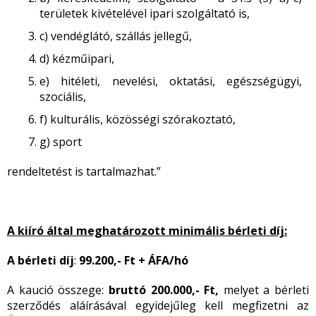
területek kivételével ipari szolgáltató is,
c) vendéglátó, szállás jellegű,
d) kézműipari,
e) hitéleti, nevelési, oktatási, egészségügyi,
szociális,
f) kulturális, közösségi szórakoztató,
g) sport
rendeltetést is tartalmazhat.”
A kiíró által meghatározott minimális bérleti díj:
A bérleti díj
:
99.200,- Ft + ÁFA/hó
A kaució összege:
bruttó 200.000,- Ft,
melyet a bérleti
szerződés aláírásával egyidejűleg kell megfizetni az