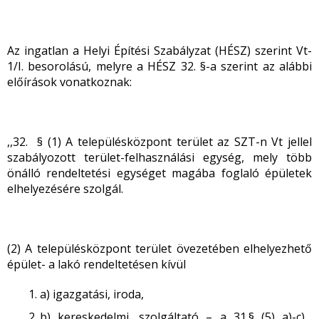
Az ingatlan a Helyi Építési Szabályzat (HÉSZ) szerint Vt-
1/I. besorolású, melyre a HÉSZ 32. §-a szerint az alábbi
előírások vonatkoznak:
,,32. § (1) A településközpont terület az SZT-n Vt jellel
szabályozott terület-felhasználási egység, mely több
önálló rendeltetési egységet magába foglaló épületek
elhelyezésére szolgál.
(2) A településközpont terület övezetében elhelyezhető
épület- a lakó rendeltetésen kívül
a) igazgatási, iroda,
b) kereskedelmi, szolgáltató – a 31.§ (5) a)-c)