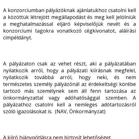
A konzorciumban pályázóknak ajánlatukhoz csatolni kell
a közöttük létrejött megállapodást és meg kell jelölniük
a meghatalmazással eljáró képviselőjük nevét és a
konzorciumi tagokra vonatkozó cégkivonatot, aláírási
címpéldányt.
A pályázaton csak az vehet részt, aki a pályázatában
nyilatkozik arról, hogy a pályázati kiírásnak megfelel,
nyilatkozik továbbá arról, hogy neki, és nem
természetes személy pályázónál az érdekeltségi körébe
tartozó más személynek sem áll fenn tartozása az
önkormányzattal vagy adóhatósággal szemben. A
pályázathoz csatolni kell a nemleges adótartozásról
szóló igazolásokat is. (NAV, Önkormányzat)
A kiíró hiánypótlásra nem biztosít lehetőséget.