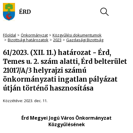
Főoldal
Önkormányzat
Közgyűlési dokumentumok
Bizottsági határozatok
2023
Gazdasági Bizottság
61/2023. (XII. 11.) határozat - Érd,
Temes u. 2. szám alatti, Érd belterület
21017/A/3 helyrajzi számú
önkormányzati ingatlan pályázat
útján történő hasznosítása
Közzétéve:
2023. dec. 11.
Érd Megyei Jogú Város Önkormányzat
Közgyűlésének