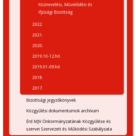
Köznevelési, Művelődési és
Ifjúsági Bizottság
2022
2021.
2020.
2019.10-12.hó
2019.01-09.hó
2018.
2017.
Bizottsági jegyzőkönyvek
Közgyűlési dokumentumok archívum
Érd MJV Önkormányzatának Közgyűlése és
szervei Szervezeti és Működési Szabályzata