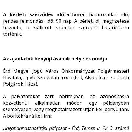
A bérleti szerződés időtartama:
határozatlan idő,
rendes felmondási idő: 90 nap. A bérleti díj megfizetése
havonta, a kiállított számlán szereplő határidőben
történik.
Az ajánlatok benyújtásának helye és módja:
Érd Megyei Jogú Város Önkormányzat Polgármesteri
Hivatala, Ügyfélszolgálati Iroda (Érd, Alsó utca 3. sz. alatti
Polgárok Háza).
A pályázatokat zárt borítékban, az azonosításra
közvetlenül alkalmatlan módon egy példányban
személyesen, vagy meghatalmazott útján kell benyújtani.
A borítékra rá kell írni:
„Ingatlanhasznosítási pályázat - Érd, Temes u. 2.( 3. számú