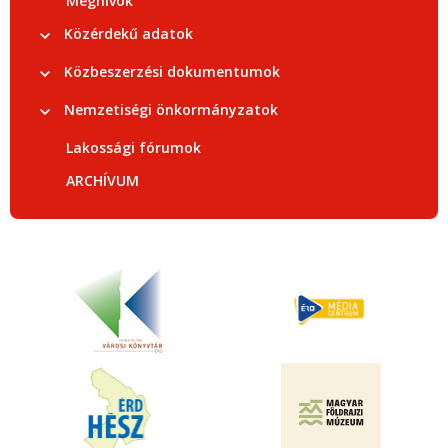
Meghívók
Közérdekű adatok
Közbeszerzési dokumentumok
Nemzetiségi önkormányzatok
Lakossági fórumok
ARCHÍVUM