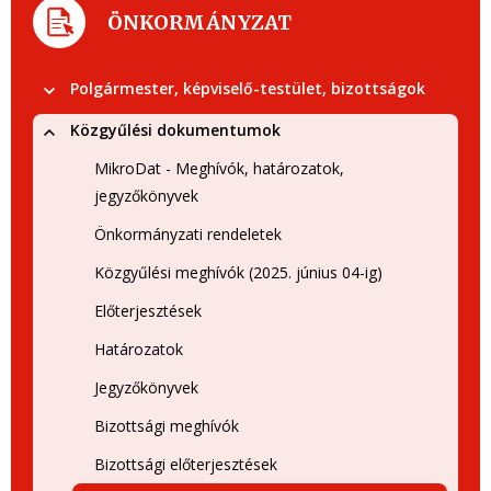
ÖNKORMÁNYZAT
Polgármester, képviselő-testület, bizottságok
Közgyűlési dokumentumok
MikroDat - Meghívók, határozatok,
jegyzőkönyvek
Önkormányzati rendeletek
Közgyűlési meghívók (2025. június 04-ig)
Előterjesztések
Határozatok
Jegyzőkönyvek
Bizottsági meghívók
Bizottsági előterjesztések