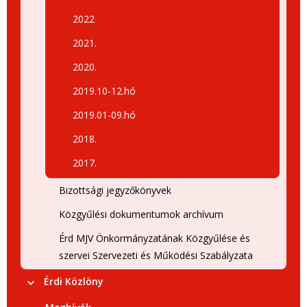
2022
2021.
2020.
2019.10-12.hó
2019.01-09.hó
2018.
2017.
Bizottsági jegyzőkönyvek
Közgyűlési dokumentumok archívum
Érd MJV Önkormányzatának Közgyűlése és
szervei Szervezeti és Működési Szabályzata
Érdi Közlöny