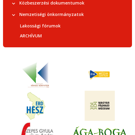
Közbeszerzési dokumentumok
Nemzetiségi önkormányzatok
Lakossági fórumok
ARCHÍVUM