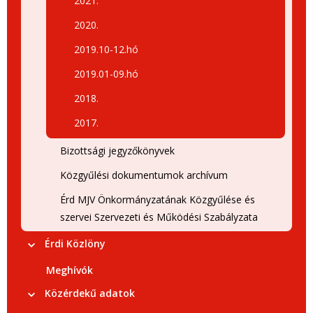
2021.
2020.
2019.10-12.hó
2019.01-09.hó
2018.
2017.
Bizottsági jegyzőkönyvek
Közgyűlési dokumentumok archívum
Érd MJV Önkormányzatának Közgyűlése és
szervei Szervezeti és Működési Szabályzata
Érdi Közlöny
Meghívók
Közérdekű adatok