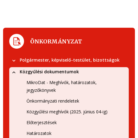
ÖNKORMÁNYZAT
Polgármester, képviselő-testület, bizottságok
Közgyűlési dokumentumok
MikroDat - Meghívók, határozatok,
jegyzőkönyvek
Önkormányzati rendeletek
Közgyűlési meghívók (2025. június 04-ig)
Előterjesztések
Határozatok