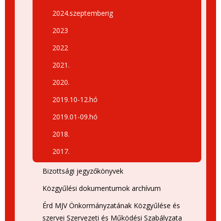
2024.szeptemberig
2023
2022
2021.
2020.
2019.10-12.hó
2019.01-09.hó
2018.
2017.
Bizottsági jegyzőkönyvek
Közgyűlési dokumentumok archívum
Érd MJV Önkormányzatának Közgyűlése és
szervei Szervezeti és Működési Szabályzata