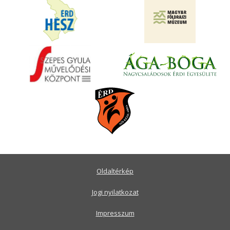
Oldaltérkép
Jogi nyilatkozat
Impresszum