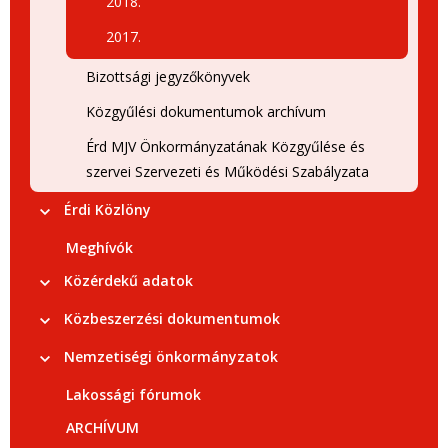
2018.
2017.
Bizottsági jegyzőkönyvek
Közgyűlési dokumentumok archívum
Érd MJV Önkormányzatának Közgyűlése és
szervei Szervezeti és Működési Szabályzata
Érdi Közlöny
Meghívók
Közérdekű adatok
Közbeszerzési dokumentumok
Nemzetiségi önkormányzatok
Lakossági fórumok
ARCHÍVUM