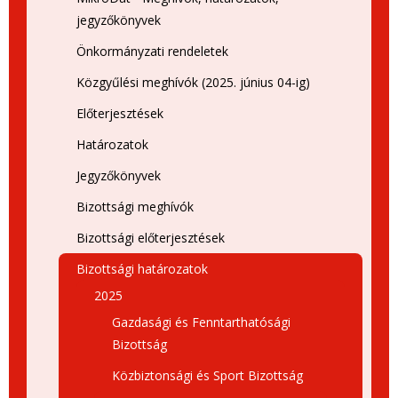
jegyzőkönyvek
Önkormányzati rendeletek
Közgyűlési meghívók (2025. június 04-ig)
Előterjesztések
Határozatok
Jegyzőkönyvek
Bizottsági meghívók
Bizottsági előterjesztések
Bizottsági határozatok
2025
Gazdasági és Fenntarthatósági
Bizottság
Közbiztonsági és Sport Bizottság