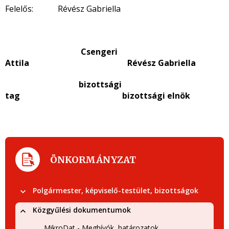
Felelős: Révész Gabriella
Csengeri
Attila Révész Gabriella
bizottsági
tag bizottsági elnök
ÖNKORMÁNYZAT
Polgármester, képviselő-testület, bizottságok
Közgyűlési dokumentumok
MikroDat - Meghívók, határozatok,