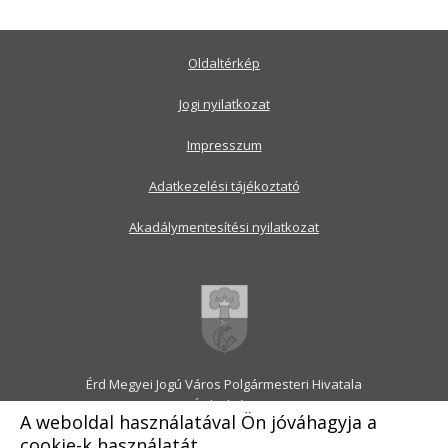
Oldaltérkép
Jogi nyilatkozat
Impresszum
Adatkezelési tájékoztató
Akadálymentesítési nyilatkozat
Érd Megyei Jogú Város Polgármesteri Hivatala
2030 Érd, Alsó utca 1.
A weboldal használatával Ön jóváhagyja a
Levélcím: 2031 Érd, Pf.: 31
cookie-k használatát.
E-mail:
onkormanyzat@erd.hu