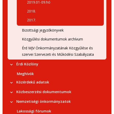
2019.01-09.hó
2018.
2017.
Bizottsági jegyzőkönyvek
Közgyűlési dokumentumok archívum
Érd MJV Önkormányzatának Közgyűlése és
szervei Szervezeti és Működési Szabályzata
Érdi Közlöny
Meghívók
Közérdekű adatok
Közbeszerzési dokumentumok
Nemzetiségi önkormányzatok
Lakossági fórumok