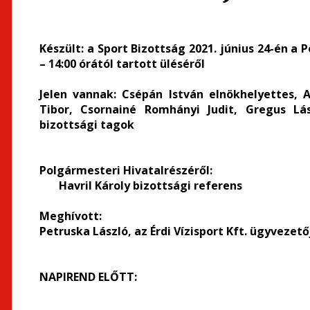
Készült:
a Sport Bizottság 2021. június 24-én a 
– 14:00 órától tartott üléséről
Jelen vannak:
Csépán István elnökhelyettes, An
Tibor, Csornainé Romhányi Judit, Gregus Lá
bizottsági tagok
Polgármesteri Hivatal
részéről
:
Havril Károly bizottsági referens
Meghívott:
Petruska László, az Érdi Vízisport Kft. ügyvezető
NAPIREND ELŐTT: