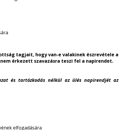
sára
ttság tagjait, hogy van-e valakinek észrevétele a
nem érkezett szavazásra teszi fel a napirendet.
vazat és tartózkodás nélkül az ülés napirendjét az
tervének elfogadására