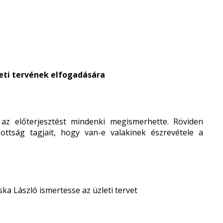
zleti tervének elfogadására
az előterjesztést mindenki megismerhette. Röviden
zottság tagjait, hogy van-e valakinek észrevétele a
ska László ismertesse az üzleti tervet