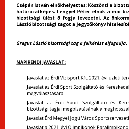
Csépán István elnökhelyettes:
Köszönti a bizott
határozatképes. Lengyel Péter elnök a mai biz
bizottsági ülést ő fogja levezetni. Az önkor
László bizottsági tagot a jegyzőkönyv hitelesít
Gregus László bizottsági tag
a felkérést elfogadja.
NAPIRENDI JAVASLAT:
Javaslat az Érdi Vízisport Kft. 2021. évi üzleti 
Javaslat az Érdi Sport Szolgáltató és Keresked
megválasztására
Javaslat az Érdi Sport Szolgáltató és Kere
bizottsági tagjai megbízatásának a meghossza
Javaslat Érd Megyei Jogú Város Sportszervezeti 
Javaslat a 2021. évi Olimpikonok Paralimpikon