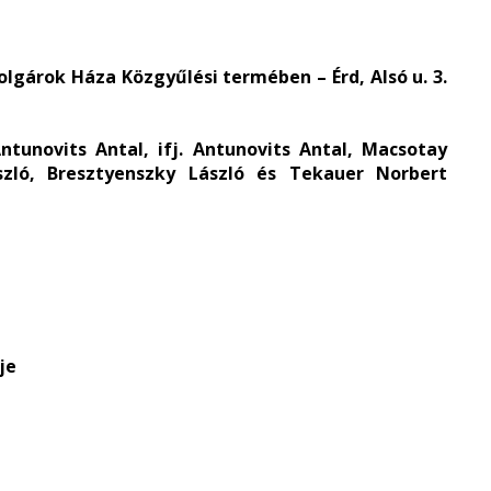
Polgárok Háza Közgyűlési termében – Érd, Alsó u. 3.
tunovits Antal, ifj. Antunovits Antal, Macsotay
szló, Bresztyenszky László és Tekauer Norbert
je