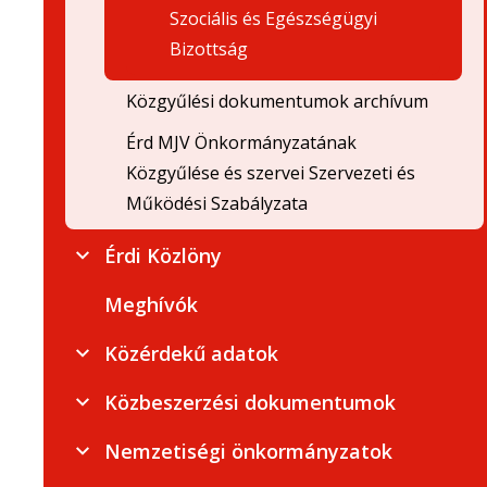
Szociális és Egészségügyi
Bizottság
Közgyűlési dokumentumok archívum
Érd MJV Önkormányzatának
Közgyűlése és szervei Szervezeti és
Működési Szabályzata
Érdi Közlöny
Meghívók
Közérdekű adatok
Közbeszerzési dokumentumok
Nemzetiségi önkormányzatok