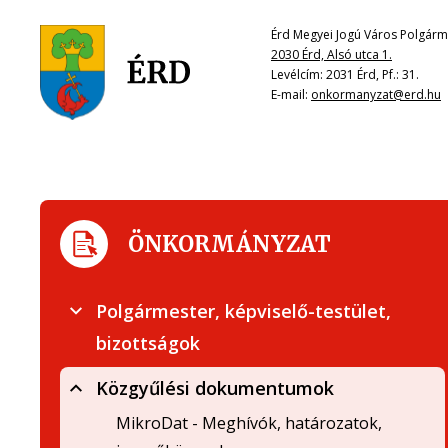
Érd Megyei Jogú Város Polgárme
2030 Érd, Alsó utca 1.
Levélcím: 2031 Érd, Pf.: 31.
E-mail:
onkormanyzat@erd.hu
ÖNKORMÁNYZAT
Polgármester, képviselő-testület,
bizottságok
Közgyűlési dokumentumok
MikroDat - Meghívók, határozatok,