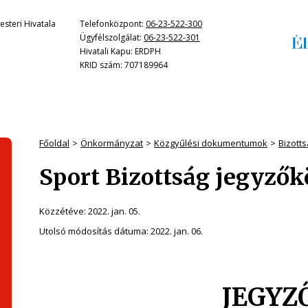
steri Hivatala
Telefonközpont:
06-23-522-300
Ügyfélszolgálat:
06-23-522-301
Hivatali Kapu: ERDPH
KRID szám: 707189964
Főoldal
Önkormányzat
Közgyűlési dokumentumok
Bizott
Sport Bizottság jegyzők
Közzétéve:
2022. jan. 05.
Utolsó módosítás dátuma:
2022. jan. 06.
JEGYZ