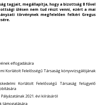
ság tagjait, megállapítja, hogy a bizottság 8 fővel
ottsági ülésen nem tud részt venni, ezért a mai
mányzati törvénynek megfelelően felkéri Gregus
ésére.
tervének elfogadására
elmi Korlátolt Felelősségű Társaság könyvvizsgálójának
skedelmi Korlátolt Felelősségű Társaság felügyelő
bbítására
Pályázatának 2021. évi kiírásáról
ok támogatására