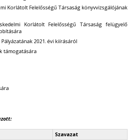
elmi Korlátolt Felelősségű Társaság könyvvizsgálójának
skedelmi Korlátolt Felelősségű Társaság felügyelő
bbítására
Pályázatának 2021. évi kiírásáról
ok támogatására
sára
zott:
Szavazat