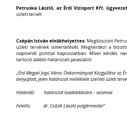
Petruska László, az Érdi Vízisport Kft. ügyveze
üzleti tervét
Csépán István elnökhelyettes:
Megköszöni Petrusk
üzleti tervének ismertetését. Megkérdezi a bizot
napirendi ponttal kapcsolatban. Mivel kérdés nem
tartozó alábbi határozati javaslatot:
„
Érd Megyei Jogú Város Önkormányzat Közgyűlése az Érdi
benyújtott, jelen határozat melléklete szerinti üzleti terve
Határidő: határozat továbbítására – azonnal
Felelős: dr. Csőzik László polgármester
”