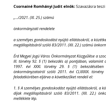
Csornainé Romhányi Judit elnök:
Szavazásra teszi 
„…/2021. (XI. 25.) számú
önkormányzati rendelete
a személyes gondoskodást nyújtó ellátásokról, a közétkezt
megállapításáról szóló 83/2011. (XII. 22.) számú önkor
Érd Megyei Jogú Város Önkormányzat Közgyűlése a szociál
III. törvény 92. § (1) bekezdés a) pontjában, valamin
1997. évi XXXI. törvény 29. § (1) bekezdésében 
önkormányzatairól szóló 2011. évi CLXXXIX. törvény
feladatkörében eljárva a következőket rendeli el:
1. § A személyes gondoskodást nyújtó ellátásokról, a köz
díjak megállapításáról szóló 83/2011. (XII. 22.) önk
melléklete lép.