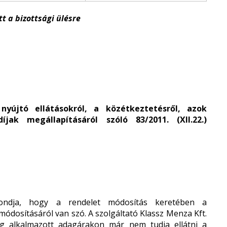
t a bizottsági ülésre
yújtó ellátásokról, a közétkeztetésről, azok
jak megállapításáról szóló 83/2011. (XII.22.)
ondja, hogy a rendelet módosítás keretében a
módosításáról van szó. A szolgáltató Klassz Menza Kft.
g alkalmazott adagárakon már nem tudja ellátni a