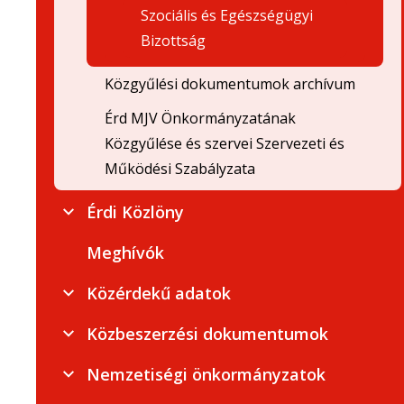
Szociális és Egészségügyi
Bizottság
Közgyűlési dokumentumok archívum
Érd MJV Önkormányzatának
Közgyűlése és szervei Szervezeti és
Működési Szabályzata
Érdi Közlöny
Meghívók
Közérdekű adatok
Közbeszerzési dokumentumok
Nemzetiségi önkormányzatok