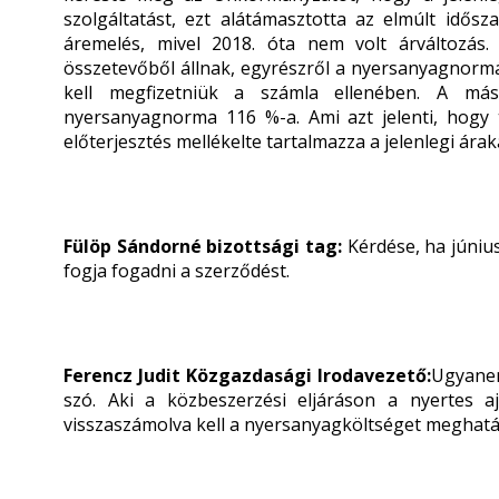
szolgáltatást, ezt alátámasztotta az elmúlt idősza
áremelés, mivel 2018. óta nem volt árváltozás. 
összetevőből állnak, egyrészről a nyersanyagnorm
kell megfizetniük a számla ellenében. A más
nyersanyagnorma 116 %-a. Ami azt jelenti, hogy 
előterjesztés mellékelte tartalmazza a jelenlegi ára
Fülöp Sándorné bizottsági tag:
Kérdése, ha június
fogja fogadni a szerződést.
F
erencz Judit
Közgazdasági Irodavezető:
Ugyanen
szó. Aki a közbeszerzési eljáráson a nyertes a
visszaszámolva kell a nyersanyagköltséget meghatár