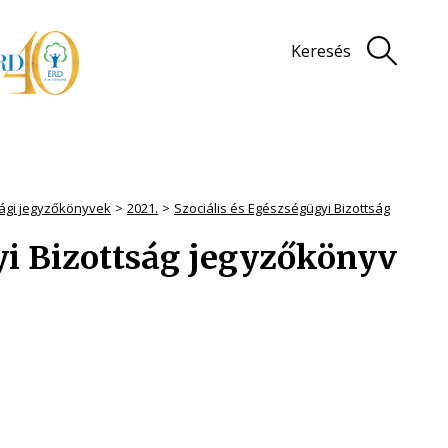
Keresés
sági jegyzőkönyvek
2021.
Szociális és Egészségügyi Bizottság
yi Bizottság jegyzőkönyv