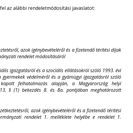
fel az alábbi rendeletmódosítási javaslatot:
etésről, azok igénybevételéről és a fizetendő térítési díjak
mányzati rendelet módosításáról
is igazgatásról és a szociális ellátásokról szóló 1993. évi
t a gyermekek védelméről és a gyámügyi igazgatásról szóló
kapott felhatalmazás alapján, a Magyarország helyi
 13. § (1) bekezdés 8. és 8a. pontjában meghatározott
étkeztetésről, azok igénybevételéről és a fizetendő térítési
ormányzati rendelet 1. melléklete helyébe e rendelet 1.