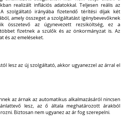
kban realizált inflációs adatokkal. Teljesen reális az
A szolgáltató irányába fizetendő térítési díjak két
ából, amely összeget a szolgáltatást igénybevevőknek
ik összetevő az úgynevezett rezsiköltség, ez a
többet fizetnek a szülők és az önkormányzat is. Az
kat és az emeléseket.
tól lesz az új szolgáltató, akkor ugyanezzel az árral el
nek az árnak az automatikus alkalmazásáról nincsen
jánlattevő lesz, az ő általa meghatározott árakból
ozni. Biztosan nem ugyanez az ár fog szerepelni.