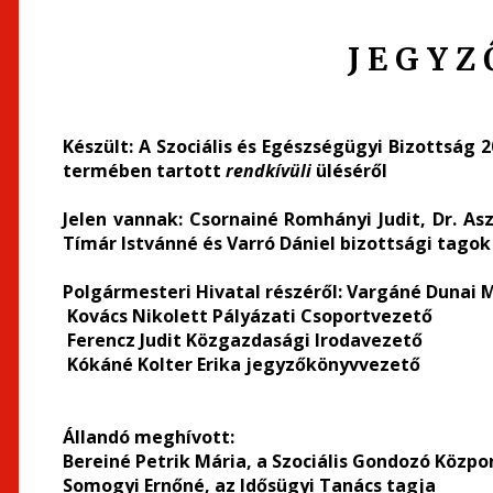
J E G Y Z
Készült
: A Szociális és Egészségügyi Bizottság 
termében tartott
rendkívüli
üléséről
Jelen vannak:
Csornainé Romhányi Judit, Dr. Asz
Tímár Istvánné és Varró Dániel bizottsági tagok
Polgármesteri Hivatal részéről
: Vargáné Dunai 
Kovács Nikolett Pályázati Csoportvezető
Ferencz Judit Közgazdasági Irodavezető
Kókáné Kolter Erika jegyzőkönyvvezető
Állandó meghívott
:
Bereiné Petrik Mária, a Szociális Gondozó Közp
Somogyi Ernőné, az Idősügyi Tanács tagja