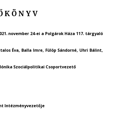
 Ő K Ö N Y V
2021. november 24-ei a Polgárok Háza 117. tárgyaló
talos Éva, Balla Imre, Fülöp Sándorné, Uhri Bálint,
Mónika Szociálpolitikai Csoportvezető
ont Intézményvezetője