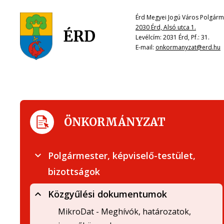
Érd Megyei Jogú Város Polgárme
2030 Érd, Alsó utca 1.
Levélcím: 2031 Érd, Pf.: 31.
E-mail:
onkormanyzat@erd.hu
ÖNKORMÁNYZAT
Polgármester, képviselő-testület,
bizottságok
Közgyűlési dokumentumok
MikroDat - Meghívók, határozatok,