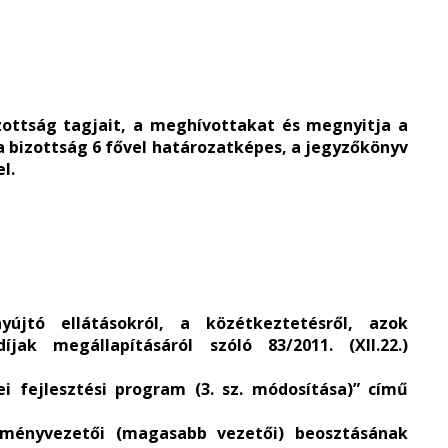
zottság tagjait, a meghívottakat és megnyitja a
 a bizottság 6 fővel határozatképes, a jegyzőkönyv
l.
jtó ellátásokról, a közétkeztetésről, azok
jak megállapításáról szóló 83/2011. (XII.22.)
i fejlesztési program (3. sz. módosítása)” című
zményvezetői (magasabb vezetői) beosztásának