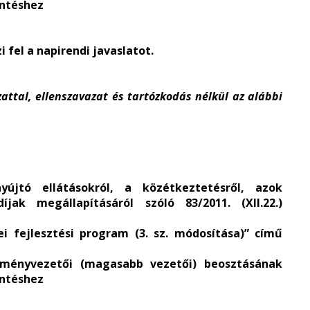
öntéshez
 fel a napirendi javaslatot.
zattal, ellenszavazat és tartózkodás nélkül az alábbi
jtó ellátásokról, a közétkeztetésről, azok
jak megállapításáról szóló 83/2011. (XII.22.)
i fejlesztési program (3. sz. módosítása)” című
zményvezetői (magasabb vezetői) beosztásának
öntéshez