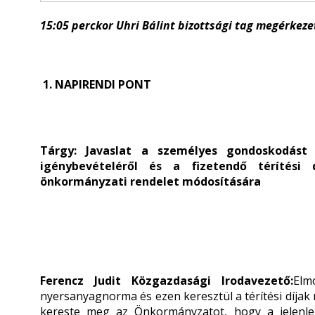
15:05
perckor Uhri Bálint bizottsági tag megérkezet
1. NAPIRENDI PONT
Tárgy: Javaslat a személyes gondoskodást n
igénybevételéről és a fizetendő térítési dí
önkormányzati rendelet módosítására
F
erencz Judit
Közgazdasági Irodavezető:
Elm
nyersanyagnorma és ezen keresztül a térítési díjak 
kereste meg az Önkormányzatot, hogy a jelenle