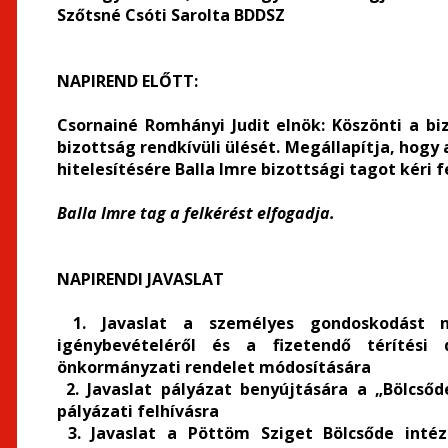
Szőtsné Csóti Sarolta BDDSZ
NAPIREND ELŐTT:
Csornainé Romhányi Judit elnök:
Köszönti a bi
bizottság rendkívüli ülését. Megállapítja, hogy
hitelesítésére Balla Imre bizottsági tagot kéri fe
Balla Imre tag a felkérést elfogadja.
NAPIRENDI JAVASLAT
1. Javaslat a személyes gondoskodást nyú
igénybevételéről és a fizetendő térítési dí
önkormányzati rendelet módosítására
2. Javaslat pályázat benyújtására a „Bölcsőde
pályázati felhívásra
3. Javaslat a Pöttöm Sziget Bölcsőde inté