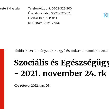
steri Hivatala
Telefonközpont:
06-23-522-300
Ügyfélszolgálat:
06-23-522-301
Hivatali Kapu: ERDPH
KRID szám: 707189964
Főoldal
Önkormányzat
Közgyűlési dokumentumok
Bizott
Szociális és Egészségüg
- 2021. november 24. rk
Közzétéve:
2022. jan. 06.