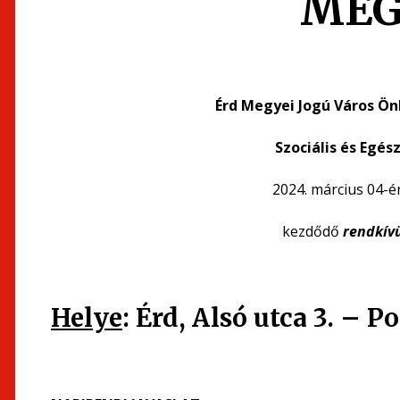
MEG
Érd Megyei Jogú Város Ö
Szociális és Egé
2024. március 04-é
kezdődő
rendkívü
Helye
: Érd, Alsó utca 3. – 