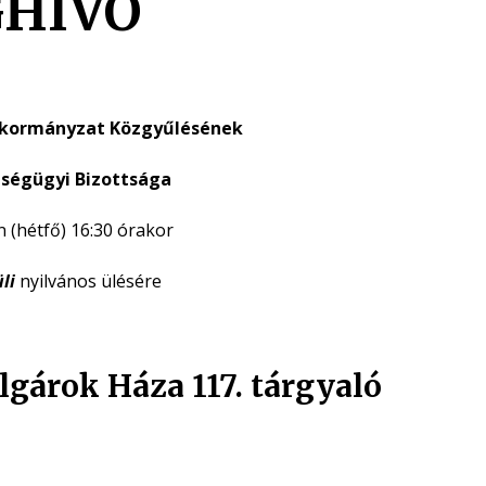
HÍVÓ
nkormányzat Közgyűlésének
szségügyi Bizottsága
n (hétfő) 16:30 órakor
li
nyilvános ülésére
Polgárok Háza 117. tárgyaló