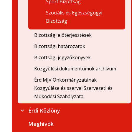
Sport Bizottság
Szociális és Egészségügyi
Bizottság
Bizottsági előterjesztések
Bizottsági határozatok
Bizottsági jegyzőkönyvek
Közgyűlési dokumentumok archívum
Érd MJV Önkormányzatának
Közgyűlése és szervei Szervezeti és
Működési Szabályzata
Érdi Közlöny
Meghívók