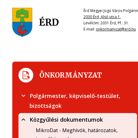
Érd Megyei Jogú Város Polgárme
2030 Érd, Alsó utca 1.
Levélcím: 2031 Érd, Pf.: 31.
E-mail:
onkormanyzat@erd.hu
ÖNKORMÁNYZAT
Polgármester, képviselő-testület,
bizottságok
Közgyűlési dokumentumok
MikroDat - Meghívók, határozatok,