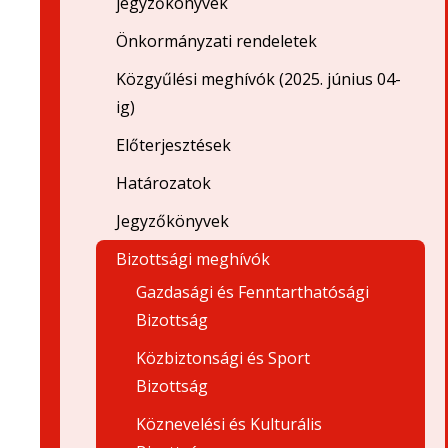
jegyzőkönyvek
Önkormányzati rendeletek
Közgyűlési meghívók (2025. június 04-
ig)
Előterjesztések
Határozatok
Jegyzőkönyvek
Bizottsági meghívók
Gazdasági és Fenntarthatósági
Bizottság
Közbiztonsági és Sport
Bizottság
Köznevelési és Kulturális