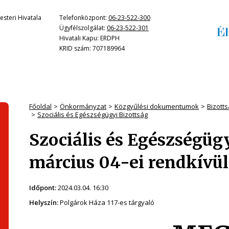
steri Hivatala
Telefonközpont:
06-23-522-300
Ügyfélszolgálat:
06-23-522-301
Hivatali Kapu: ERDPH
KRID szám: 707189964
Főoldal
Önkormányzat
Közgyűlési dokumentumok
Bizott
Szociális és Egészségügyi Bizottság
Szociális és Egészségüg
március 04-ei rendkívül
Időpont:
2024.03.04. 16:30
Helyszín:
Polgárok Háza 117-es tárgyaló