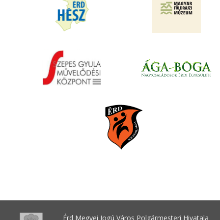
Érd Megyei Jogú Város Polgármesteri Hivatala