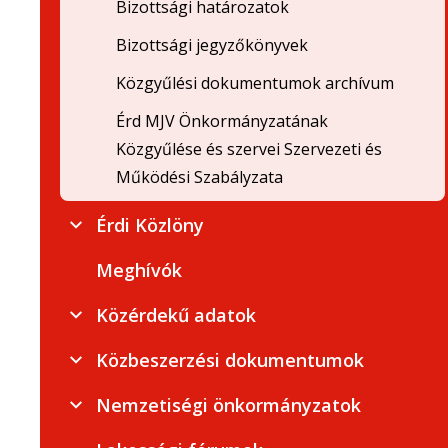
Bizottsági határozatok
Bizottsági jegyzőkönyvek
Közgyűlési dokumentumok archívum
Érd MJV Önkormányzatának
Közgyűlése és szervei Szervezeti és
Működési Szabályzata
Érdi Közlöny
Meghívók
Közérdekű adatok
Közbeszerzési dokumentumok
Nemzetiségi önkormányzatok