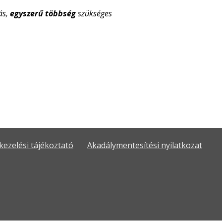
ás,
egyszerű többség
szükséges
kezelési tájékoztató
Akadálymentesítési nyilatkozat