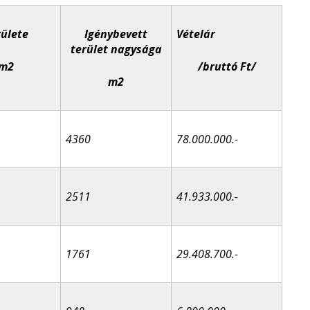
ülete
Igénybevett
Vételár
terület nagysága
m
2
/bruttó Ft/
m
2
4360
78.000.000.-
2511
41.933.000.-
1761
29.408.700.-