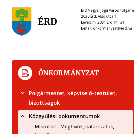
Érd Megyei Jogú Város Polgárme
2030 Érd, Alsó utca 1.
Levélcím: 2031 Érd, Pf.: 31.
E-mail:
onkormanyzat@erd.hu
ÖNKORMÁNYZAT
Polgármester, képviselő-testület,
bizottságok
Közgyűlési dokumentumok
MikroDat - Meghívók, határozatok,