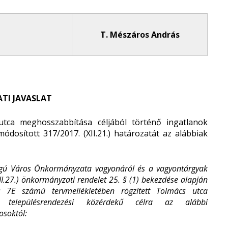
T. Mészáros András
TI JAVASLAT
ca meghosszabbítása céljából történő ingatlanok
módosított 317/2017. (XII.21.) határozatát az alábbiak
Jogú Város Önkormányzata vagyonáról és a vagyontárgyak
III.27.) önkormányzati rendelet 25. § (1) bekezdése alapján
 7E számú tervmellékletében rögzített Tolmács utca
és, településrendezési közérdekű célra az alábbi
osoktól: