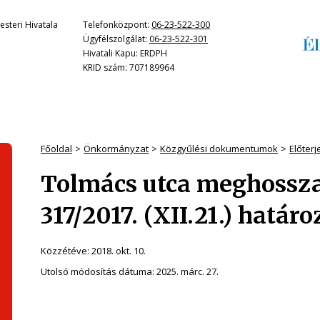
steri Hivatala
Telefonközpont:
06-23-522-300
Ügyfélszolgálat:
06-23-522-301
Hivatali Kapu: ERDPH
KRID szám: 707189964
Főoldal
Önkormányzat
Közgyűlési dokumentumok
Előter
Tolmács utca meghossza
317/2017. (XII.21.) határ
Közzétéve:
2018. okt. 10.
Utolsó módosítás dátuma:
2025. márc. 27.