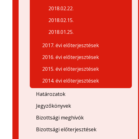
2018.02.22.
2018.02.15.
2018.01.25.
2017. évi előterjesztések
2016. évi előterjesztések
2015. évi előterjesztések
2014. évi előterjesztések
Határozatok
Jegyzőkönyvek
Bizottsági meghívók
Bizottsági előterjesztések