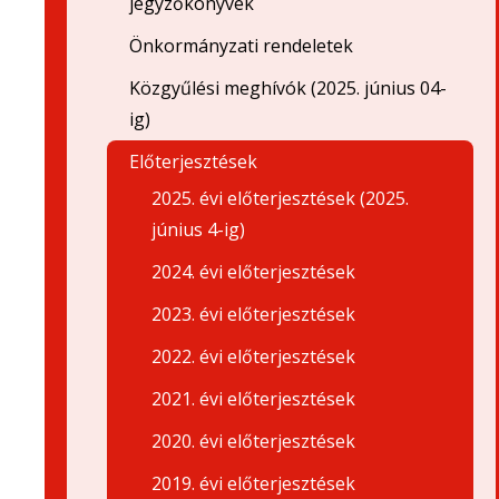
jegyzőkönyvek
Önkormányzati rendeletek
Közgyűlési meghívók (2025. június 04-
ig)
Előterjesztések
2025. évi előterjesztések (2025.
június 4-ig)
2024. évi előterjesztések
2023. évi előterjesztések
2022. évi előterjesztések
2021. évi előterjesztések
2020. évi előterjesztések
2019. évi előterjesztések