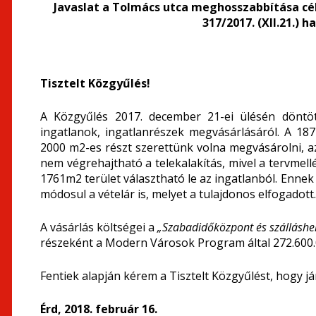
Javaslat a Tolmács utca meghosszabbítása cé
317/2017. (XII.21.)
Tisztelt Közgyűlés!
A Közgyűlés 2017. december 21-ei ülésén döntö
ingatlanok, ingatlanrészek megvásárlásáról. A 18
2000 m
2
-es részt szerettünk volna megvásárolni, a
nem végrehajtható a telekalakítás, mivel a tervmel
1761m
2
terület választható le az ingatlanból. Ennek
módosul a vételár is, melyet a tulajdonos elfogadott
A vásárlás költségei a
„Szabadidőközpont és szálláshel
részeként a Modern Városok Program által 272.600.
Fentiek alapján kérem a Tisztelt Közgyűlést, hogy 
Érd, 2018. február 16.