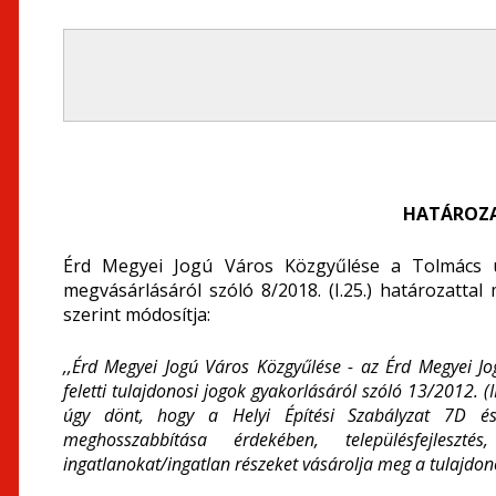
HATÁROZA
Érd Megyei Jogú Város Közgyűlése a Tolmács ut
megvásárlásáról szóló 8/2018. (I.25.) határozattal 
szerint módosítja:
,,Érd Megyei Jogú Város Közgyűlése - az Érd Megyei 
feletti tulajdonosi jogok gyakorlásáról szóló 13/2012. (
úgy dönt, hogy a Helyi Építési Szabályzat 7D és
meghosszabbítása érdekében, településfejleszt
ingatlanokat/ingatlan részeket vásárolja meg a tulajdon