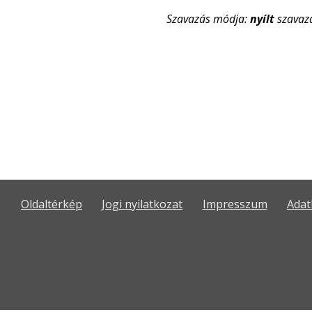
Szavazás módja:
nyílt
szavaz
Oldaltérkép
Jogi nyilatkozat
Impresszum
Adat