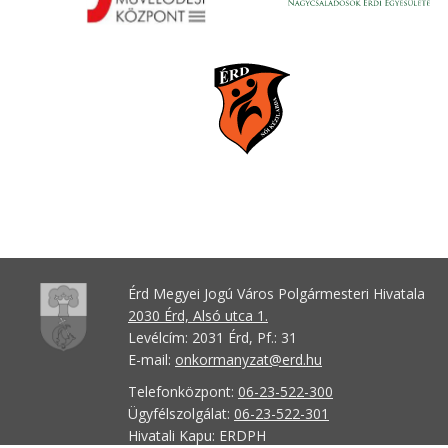
Érd Megyei Jogú Város Polgármesteri Hivatala
2030 Érd, Alsó utca 1.
Levélcím: 2031 Érd, Pf.: 31
E-mail:
onkormanyzat@erd.hu
Telefonközpont:
06-23-522-300
Ügyfélszolgálat:
06-23-522-301
Hivatali Kapu: ERDPH