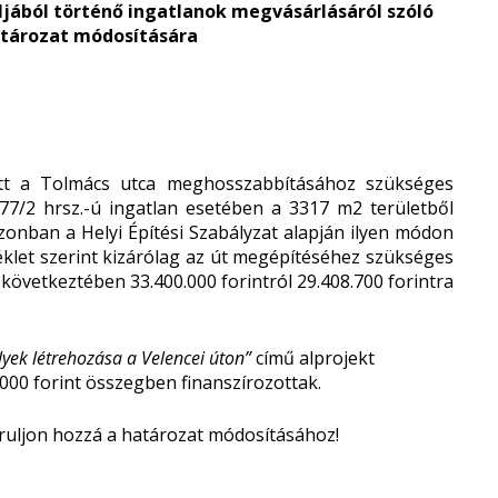
ljából történő ingatlanok megvásárlásáról szóló
 határozat módosítására
tt a Tolmács utca meghosszabbításához szükséges
777/2 hrsz.-ú ingatlan esetében a 3317 m
2
területből
zonban a Helyi Építési Szabályzat alapján ilyen módon
léklet szerint kizárólag az út megépítéséhez szükséges
 következtében 33.400.000 forintról 29.408.700 forintra
.
yek létrehozása a Velencei úton”
című alprojekt
000 forint összegben finanszírozottak.
járuljon hozzá a határozat módosításához!