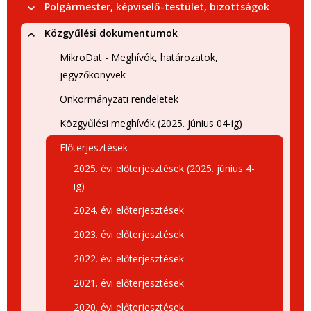
Polgármester, képviselő-testület, bizottságok
Közgyűlési dokumentumok
MikroDat - Meghívók, határozatok,
jegyzőkönyvek
Önkormányzati rendeletek
Közgyűlési meghívók (2025. június 04-ig)
Előterjesztések
2025. évi előterjesztések (2025. június 4-
ig)
2024. évi előterjesztések
2023. évi előterjesztések
2022. évi előterjesztések
2021. évi előterjesztések
2020. évi előterjesztések