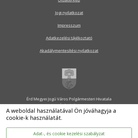
Oldaltérkép
Jogi nyilatkozat
Impresszum
Adatkezelési tájékoztató
Akadálymentesítési nyilatkozat
Érd Megyei Jogú Város Polgármesteri Hivatala
2030 Érd, Alsó utca 1.
A weboldal használatával Ön jóváhagyja a
Levélcím: 2031 Érd, Pf.: 31
cookie-k használatát.
E-mail:
onkormanyzat@erd.hu
Telefonközpont:
06-23-522-300
Ügyfélszolgálat:
06-23-522-301
Adat-, és cookie kezelési szabályzat