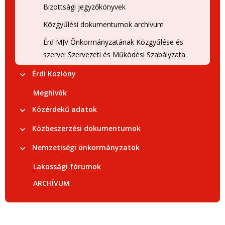
Bizottsági jegyzőkönyvek
Közgyűlési dokumentumok archívum
Érd MJV Önkormányzatának Közgyűlése és
szervei Szervezeti és Működési Szabályzata
Érdi Közlöny
Meghívók
Közérdekű adatok
Közbeszerzési dokumentumok
Nemzetiségi önkormányzatok
Lakossági fórumok
ARCHÍVUM