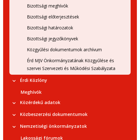
Bizottsági meghívók
Bizottsági előterjesztések
Bizottsági határozatok
Bizottsági jegyzőkönyvek
Közgyűlési dokumentumok archívum
Érd MJV Önkormányzatának Közgyűlése és
szervei Szervezeti és Működési Szabályzata
Érdi Közlöny
Meghívók
Közérdekű adatok
Közbeszerzési dokumentumok
Nemzetiségi önkormányzatok
Lakossági fórumok