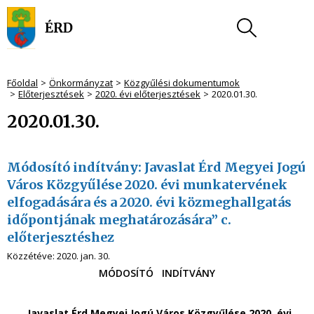
Főoldal
Önkormányzat
Közgyűlési dokumentumok
Előterjesztések
2020. évi előterjesztések
2020.01.30.
2020.01.30.
Módosító indítvány: Javaslat Érd Megyei Jogú
Város Közgyűlése 2020. évi munkatervének
elfogadására és a 2020. évi közmeghallgatás
időpontjának meghatározására” c.
előterjesztéshez
Közzétéve:
2020. jan. 30.
MÓDOSÍTÓ INDÍTVÁNY
„Javaslat Érd Megyei Jogú Város Közgyűlése 2020. évi