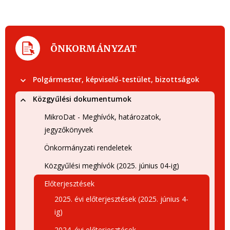
ÖNKORMÁNYZAT
Polgármester, képviselő-testület, bizottságok
Közgyűlési dokumentumok
MikroDat - Meghívók, határozatok,
jegyzőkönyvek
Önkormányzati rendeletek
Közgyűlési meghívók (2025. június 04-ig)
Előterjesztések
2025. évi előterjesztések (2025. június 4-
ig)
2024. évi előterjesztések