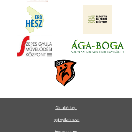
Oldaltérkép
Jogi nyilatkozat
Impresszum