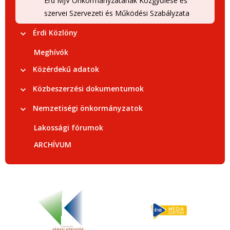
Érd MJV Önkormányzatának Közgyűlése és
szervei Szervezeti és Működési Szabályzata
Érdi Közlöny
Meghívók
Közérdekű adatok
Közbeszerzési dokumentumok
Nemzetiségi önkormányzatok
Lakossági fórumok
ARCHÍVUM