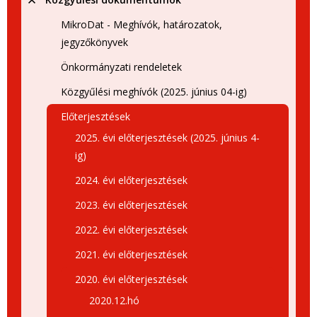
MikroDat - Meghívók, határozatok,
jegyzőkönyvek
Önkormányzati rendeletek
Közgyűlési meghívók (2025. június 04-ig)
Előterjesztések
2025. évi előterjesztések (2025. június 4-
ig)
2024. évi előterjesztések
2023. évi előterjesztések
2022. évi előterjesztések
2021. évi előterjesztések
2020. évi előterjesztések
2020.12.hó