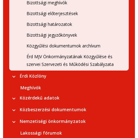
Bizottsági meghívók
Bizottsági előterjesztések
Bizottsági határozatok
Bizottsági jegyzőkönyvek
Közgyűlési dokumentumok archívum
Érd MJV Önkormányzatának Közgyűlése és
szervei Szervezeti és Működési Szabályzata
Érdi Közlöny
Meghívók
Közérdekű adatok
Közbeszerzési dokumentumok
Nemzetiségi önkormányzatok
Lakossági fórumok