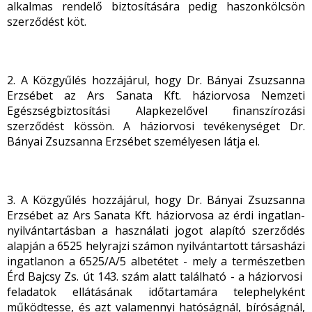
alkalmas rendelő biztosítására pedig haszonkölcsön
szerződést köt.
2. A Közgyűlés hozzájárul, hogy Dr. Bányai Zsuzsanna
Erzsébet az Ars Sanata Kft. háziorvosa Nemzeti
Egészségbiztosítási Alapkezelővel finanszírozási
szerződést kössön. A háziorvosi tevékenységet Dr.
Bányai Zsuzsanna Erzsébet személyesen látja el.
3. A Közgyűlés hozzájárul, hogy Dr. Bányai Zsuzsanna
Erzsébet az Ars Sanata Kft. háziorvosa az érdi ingatlan-
nyilvántartásban a használati jogot alapító szerződés
alapján a 6525 helyrajzi számon nyilvántartott társasházi
ingatlanon a 6525/A/5 albetétet - mely a természetben
Érd Bajcsy Zs. út 143. szám alatt található - a háziorvosi
feladatok ellátásának időtartamára telephelyként
működtesse, és azt valamennyi hatóságnál, bíróságnál,