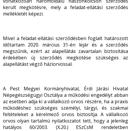
vonatkozóan háromoldalú haszonkölcsön szerződés
került megkötésre, mely a feladat-ellátási szerződés
mellékletét képezi.
Mivel a feladat-ellátási szerződésben foglalt határozott
időtartam 2020. március 31-én lejár és a szerződés
megszűnik, ezért az alapellátás zavartalan biztosítása
érdekében új szerződés megkötése szükséges az
alapellátást végző háziorvossal.
A Pest Megyei Kormányhivatal, Érdi Járási Hivatal
Népegészségügyi Osztálya
a működési engedélyt abban
az esetben adja ki a vállalkozó orvos részére, ha a praxis
működéshez szükséges személyi, tárgyi, és szakmai
feltételeket a kérelmező orvos biztosítja. A vállalkozó
orvos olyan tartalmú nyilatkozatot tett, hogy a jelenleg
hatályos 60/2003. (X.20.) ESzCsM rendeletben