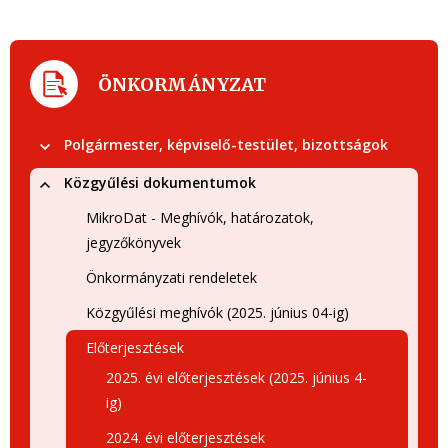
ÖNKORMÁNYZAT
Polgármester, képviselő-testület, bizottságok
Közgyűlési dokumentumok
MikroDat - Meghívók, határozatok,
jegyzőkönyvek
Önkormányzati rendeletek
Közgyűlési meghívók (2025. június 04-ig)
Előterjesztések
2025. évi előterjesztések (2025. június 4-
ig)
2024. évi előterjesztések