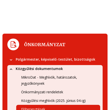
ÖNKORMÁNYZAT
Polgármester, képviselő-testület, bizottságok
Közgyűlési dokumentumok
MikroDat - Meghívók, határozatok,
jegyzőkönyvek
Önkormányzati rendeletek
Közgyűlési meghívók (2025. június 04-ig)
Előterjesztések