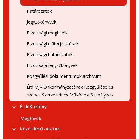
Határozatok
Jegyzőkönyvek
Bizottsági meghívók
Bizottsági előterjesztések
Bizottsági határozatok
Bizottsági jegyzőkönyvek
Közgyűlési dokumentumok archívum
Érd MJV Önkormányzatának Közgyűlése és
szervei Szervezeti és Működési Szabályzata
Érdi Közlöny
Meghívók
Közérdekű adatok