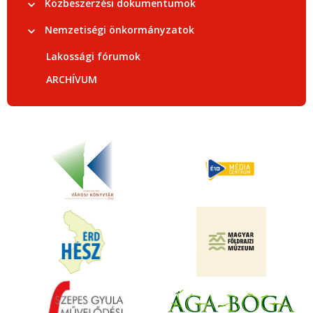
Közbeszerzési dokumentumok
Nemzetiségi önkormányzatok
Lakossági fórumok
ARCHÍVUM