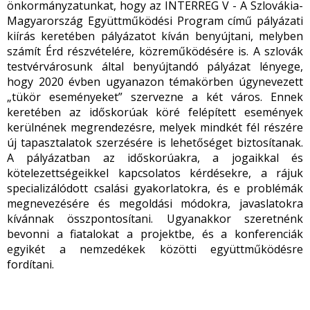
önkormányzatunkat, hogy az INTERREG V - A Szlovákia-
Magyarország Együttműködési Program című pályázati
kiírás keretében pályázatot kíván benyújtani, melyben
számít Érd részvételére, közreműködésére is. A szlovák
testvérvárosunk által benyújtandó pályázat lényege,
hogy 2020 évben ugyanazon témakörben úgynevezett
„tükör eseményeket” szervezne a két város. Ennek
keretében az időskorúak köré felépített események
kerülnének megrendezésre, melyek mindkét fél részére
új tapasztalatok szerzésére is lehetőséget biztosítanak.
A pályázatban az időskorúakra, a jogaikkal és
kötelezettségeikkel kapcsolatos kérdésekre, a rájuk
specializálódott csalási gyakorlatokra, és e problémák
megnevezésére és megoldási módokra, javaslatokra
kívánnak összpontosítani. Ugyanakkor szeretnénk
bevonni a fiatalokat a projektbe, és a konferenciák
egyikét a nemzedékek közötti együttműködésre
fordítani.