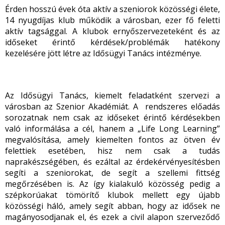
Érden hosszú évek óta aktív a szeniorok közösségi élete,
14 nyugdíjas klub működik a városban, ezer fő feletti
aktív tagsággal. A klubok ernyőszervezeteként és az
időseket érintő kérdések/problémák hatékony
kezelésére jött létre az Idősügyi Tanács intézménye.
Az Idősügyi Tanács, kiemelt feladatként szervezi a
városban az Szenior Akadémiát. A rendszeres előadás
sorozatnak nem csak az időseket érintő kérdésekben
való informálása a cél, hanem a „Life Long Learning”
megvalósítása, amely kiemelten fontos az ötven év
felettiek esetében, hisz nem csak a tudás
naprakészségében, és ezáltal az érdekérvényesítésben
segíti a szeniorokat, de segít a szellemi fittség
megőrzésében is. Az így kialakuló közösség pedig a
szépkorúakat tömörítő klubok mellett egy újabb
közösségi háló, amely segít abban, hogy az idősek ne
magányosodjanak el, és ezek a civil alapon szerveződő