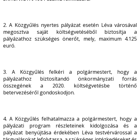
2. A Közgyűlés nyertes pályázat esetén Léva városával
megosztva saját költségvetéséből biztosítja a
pályázathoz szükséges önerőt, mely, maximum 4.125
euró.
3. A Közgyűlés felkéri a polgármestert, hogy a
pályázathoz biztosítandó önkormányzati forrás
összegének a 2020. költségvetésbe történő
betervezéséről gondoskodjon.
4. A Közgyűlés felhatalmazza a polgármestert, hogy a
pályázati program részleteinek kidolgozása és a
pályázat benyújtása érdekében Léva testvérvárossal a
tárgyalásokat lefolytassa, a szükséges intézkedéseket és