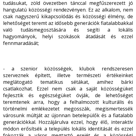
tudásukat, zöld övezetben tánccal megfűszerezett jó
hangulatú közösségi rendezvényen. Ez az alkalom, nem
csak nagyszerű kikapcsolódás és közösségi élmény, de
lehetőséget teremt az idősebb generációk fiatalabbakkal
való tudásmegosztására és segíti a lokális
hagyományok, helyi szokások átadását és ezzel
fennmaradását;
- a szenior közösségek, klubok rendszeresen
szerveznek épített, illetve természeti értékeinket
meglátogató tematikus sétákat, amihez bárki
csatlakozhat. Ezzel nem csak a saját közösségüket
fejlesztik és egészségüket óvják, de lehetőséget
teremtenek arra, hogy a felhalmozott kulturális és
történelmi emlékezetet megosszák, megismertessék
városunk múltját az újonnan betelepülők és a fiatalabb
generációkkal. Hozzájárulva ezzel, hogy élő, interaktív
módon erősítsék a település lokális identitását és ezzel
fokozzák a város megtartó erejét és a közösségi