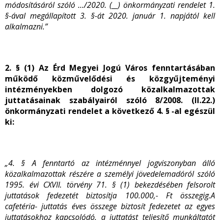
módosításáról szóló .../2020. (__) önkormányzati rendelet 1.
§-ával megállapított 3. §-át 2020. január 1. napjától kell
alkalmazni.”
2. § (1) Az Érd Megyei Jogú Város fenntartásában
működő közművelődési és közgyűjteményi
intézményekben dolgozó közalkalmazottak
juttatásainak szabályairól szóló 8/2008. (II.22.)
önkormányzati rendelet a következő 4. § -al egészül
ki:
„4. §
A fenntartó az intézménnyel jogviszonyban álló
közalkalmazottak részére a személyi jövedelemadóról szóló
1995. évi CXVII. törvény 71. § (1) bekezdésében felsorolt
juttatások fedezetét biztosítja 100.000,- Ft összegig.
A
cafetéria- juttatás éves összege biztosít fedezetet az egyes
juttatásokhoz kapcsolódó, a juttatást teljesítő munkáltatót