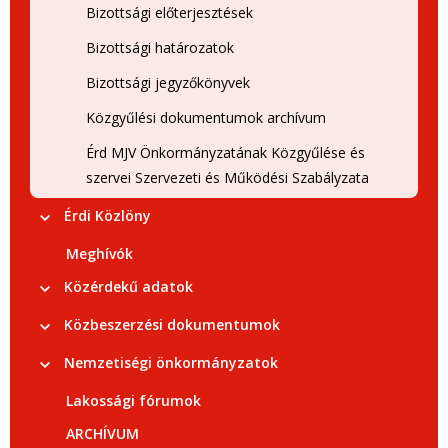
Bizottsági előterjesztések
Bizottsági határozatok
Bizottsági jegyzőkönyvek
Közgyűlési dokumentumok archívum
Érd MJV Önkormányzatának Közgyűlése és
szervei Szervezeti és Működési Szabályzata
Érdi Közlöny
Meghívók
Közérdekű adatok
Közbeszerzési dokumentumok
Nemzetiségi önkormányzatok
Lakossági fórumok
ARCHÍVUM