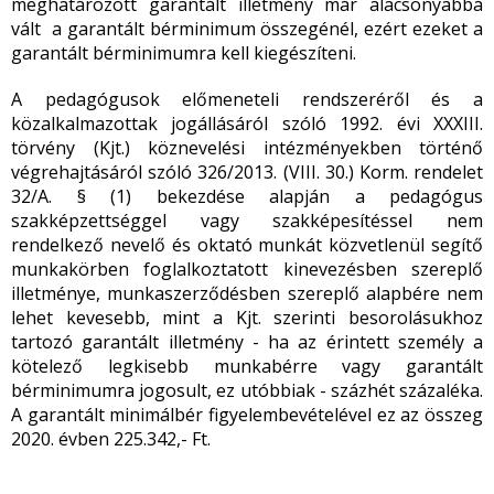
meghatározott garantált illetmény már alacsonyabbá
vált a garantált bérminimum összegénél, ezért ezeket a
garantált bérminimumra kell kiegészíteni.
A pedagógusok előmeneteli rendszeréről és a
közalkalmazottak jogállásáról szóló 1992. évi XXXIII.
törvény (Kjt.) köznevelési intézményekben történő
végrehajtásáról szóló 326/2013. (VIII. 30.) Korm. rendelet
32/A. § (1) bekezdése alapján a pedagógus
szakképzettséggel vagy szakképesítéssel nem
rendelkező nevelő és oktató munkát közvetlenül segítő
munkakörben foglalkoztatott kinevezésben szereplő
illetménye, munkaszerződésben szereplő alapbére nem
lehet kevesebb, mint a Kjt. szerinti besorolásukhoz
tartozó garantált illetmény - ha az érintett személy a
kötelező legkisebb munkabérre vagy garantált
bérminimumra jogosult, ez utóbbiak - százhét százaléka.
A garantált minimálbér figyelembevételével ez az összeg
2020. évben 225.342,- Ft.