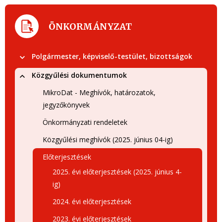
ÖNKORMÁNYZAT
Polgármester, képviselő-testület, bizottságok
Közgyűlési dokumentumok
MikroDat - Meghívók, határozatok,
jegyzőkönyvek
Önkormányzati rendeletek
Közgyűlési meghívók (2025. június 04-ig)
Előterjesztések
2025. évi előterjesztések (2025. június 4-
ig)
2024. évi előterjesztések
2023. évi előterjesztések