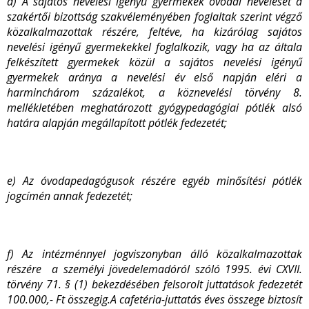
d) A s
ajátos nevelési igényű gyermekek óvodai nevelését a
szakértői bizottság szakvéleményében foglaltak szerint végző
közalkalmazottak részére, feltéve, ha kizárólag sajátos
nevelési igényű gyermekekkel foglalkozik, vagy ha az általa
felkészített gyermekek közül a sajátos nevelési igényű
gyermekek aránya a nevelési év első napján eléri a
harminchárom százalékot, a köznevelési törvény 8.
mellékletében meghatározott gyógypedagógiai pótlék alsó
határa alapján megállapított pótlék fedezetét;
e)
Az óvodapedagógusok részére egyéb minősítési pótlék
jogcímén annak fedezetét;
f) Az intézménnyel jogviszonyban álló közalkalmazottak
részére a személyi jövedelemadóról szóló 1995. évi CXVII.
törvény 71. § (1) bekezdésében felsorolt juttatások fedezetét
100.000,- Ft összegig.
A cafetéria-juttatás éves összege biztosít