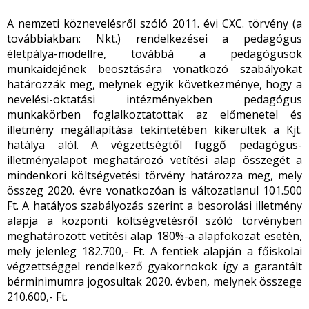
A nemzeti köznevelésről szóló 2011. évi CXC. törvény (a
továbbiakban: Nkt.) rendelkezései a pedagógus
életpálya-modellre, továbbá a pedagógusok
munkaidejének beosztására vonatkozó szabályokat
határozzák meg, melynek egyik következménye, hogy a
nevelési-oktatási intézményekben pedagógus
munkakörben foglalkoztatottak az előmenetel és
illetmény megállapítása tekintetében kikerültek a Kjt.
hatálya alól. A végzettségtől függő pedagógus-
illetményalapot meghatározó vetítési alap összegét a
mindenkori költségvetési törvény határozza meg, mely
összeg 2020. évre vonatkozóan is változatlanul 101.500
Ft. A hatályos szabályozás szerint a besorolási illetmény
alapja a központi költségvetésről szóló törvényben
meghatározott vetítési alap 180%-a alapfokozat esetén,
mely jelenleg 182.700,- Ft. A fentiek alapján a főiskolai
végzettséggel rendelkező gyakornokok így a garantált
bérminimumra jogosultak 2020. évben, melynek összege
210.600,- Ft.