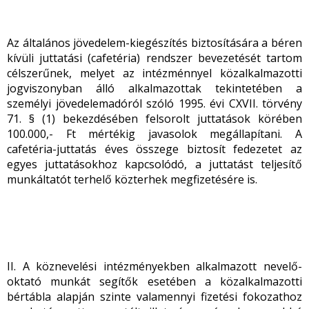
Az általános jövedelem-kiegészítés biztosítására a béren
kívüli juttatási (cafetéria) rendszer bevezetését tartom
célszerűnek, melyet az intézménnyel közalkalmazotti
jogviszonyban álló alkalmazottak tekintetében a
személyi jövedelemadóról szóló 1995. évi CXVII. törvény
71. § (1) bekezdésében felsorolt juttatások körében
100.000,- Ft mértékig javasolok megállapítani. A
cafetéria-juttatás éves összege biztosít fedezetet az
egyes juttatásokhoz kapcsolódó, a juttatást teljesítő
munkáltatót terhelő közterhek megfizetésére is.
II. A köznevelési intézményekben alkalmazott nevelő-
oktató munkát segítők esetében a közalkalmazotti
bértábla alapján szinte valamennyi fizetési fokozathoz