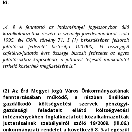
ki:
„4. §
A fenntartó az intézménnyel jogviszonyban álló
közalkalmazottak részére a személyi jövedelemadóról szóló
1995. évi CXVII. törvény 71. § (1) bekezdésében felsorolt
juttatások fedezetét biztosítja 100.000,- Ft összegig.
A
cafetéria-juttatás éves összege biztosít fedezetet az egyes
juttatásokhoz kapcsolódó, a juttatást teljesítő munkáltatót
terhelő közterhek megfizetésére is.”
(2) Az Érd Megyei Jogú Város Önkormányzatának
fenntartásában működő, a részben önállóan
gazdálkodó költségvetési szervek pénzügyi-
gazdasági feladatait ellátó költségvetési
intézményekben foglalkoztatott közalkalmazottak
juttatásainak szabályairól szóló 19/2009. (III.06.)
önkormányzati rendelet a következő 8. §-al egészül