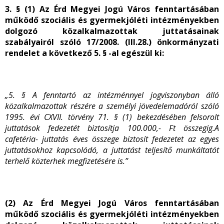
3. § (1) Az Érd Megyei Jogú Város fenntartásában
működő szociális és gyermekjóléti intézményekben
dolgozó közalkalmazottak juttatásainak
szabályairól szóló 17/2008. (III.28.) önkormányzati
rendelet a következő 5. § -al egészül ki:
„5. §
A fenntartó az intézménnyel jogviszonyban álló
közalkalmazottak részére a személyi jövedelemadóról szóló
1995. évi CXVII. törvény 71. § (1) bekezdésében felsorolt
juttatások fedezetét biztosítja 100.000,- Ft összegig.
A
cafetéria- juttatás éves összege biztosít fedezetet az egyes
juttatásokhoz kapcsolódó, a juttatást teljesítő munkáltatót
terhelő közterhek megfizetésére is.”
(2) Az Érd Megyei Jogú Város fenntartásában
működő szociális és gyermekjóléti intézményekben