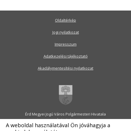
Oldaltérkép
Jogi nyilatkozat
Impresszum
Adatkezelési tájékoztató
Akadálymentesítési nyilatkozat
Érd Megyei Jogú Város Polgármesteri Hivatala
2030 Érd, Alsó utca 1.
A weboldal használatával Ön jóváhagyja a
Levélcím: 2031 Érd, Pf.: 31