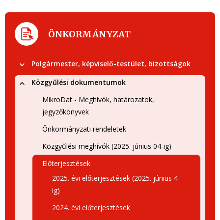
ÖNKORMÁNYZAT
Polgármester, képviselő-testület, bizottságok
Közgyűlési dokumentumok
MikroDat - Meghívók, határozatok,
jegyzőkönyvek
Önkormányzati rendeletek
Közgyűlési meghívók (2025. június 04-ig)
Előterjesztések
2025. évi előterjesztések (2025. június 4-
ig)
2024. évi előterjesztések