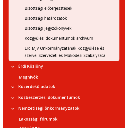
Bizottsági előterjesztések
Bizottsági határozatok
Bizottsági jegyzőkönyvek
Közgyűlési dokumentumok archívum
Érd MJV Önkormányzatának Közgyűlése és
szervei Szervezeti és Működési Szabályzata
Érdi Közlöny
Meghívók
Közérdekű adatok
Közbeszerzési dokumentumok
Nemzetiségi önkormányzatok
Lakossági fórumok