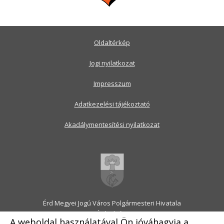
Oldaltérkép
Jogi nyilatkozat
Impresszum
Adatkezelési tájékoztató
Akadálymentesítési nyilatkozat
Érd Megyei Jogú Város Polgármesteri Hivatala
2030 Érd, Alsó utca 1.
A weboldal használatával Ön jóváhagyja a
Levélcím: 2031 Érd, Pf.: 31