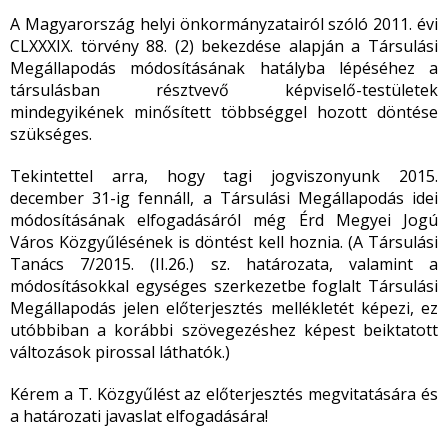
A Magyarország helyi önkormányzatairól szóló 2011. évi
CLXXXIX. törvény 88. (2) bekezdése alapján a Társulási
Megállapodás módosításának hatályba lépéséhez a
társulásban résztvevő képviselő-testületek
mindegyikének minősített többséggel hozott döntése
szükséges.
Tekintettel arra, hogy tagi jogviszonyunk 2015.
december 31-ig fennáll, a Társulási Megállapodás idei
módosításának elfogadásáról még Érd Megyei Jogú
Város Közgyűlésének is döntést kell hoznia. (A Társulási
Tanács 7/2015. (II.26.) sz. határozata, valamint a
módosításokkal egységes szerkezetbe foglalt Társulási
Megállapodás jelen előterjesztés mellékletét képezi, ez
utóbbiban a korábbi szövegezéshez képest beiktatott
változások pirossal láthatók.)
Kérem a T. Közgyűlést az előterjesztés megvitatására és
a határozati javaslat elfogadására!