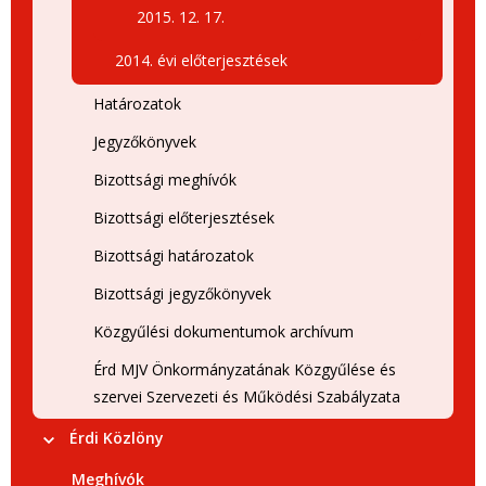
2015. 12. 17.
2014. évi előterjesztések
Határozatok
Jegyzőkönyvek
Bizottsági meghívók
Bizottsági előterjesztések
Bizottsági határozatok
Bizottsági jegyzőkönyvek
Közgyűlési dokumentumok archívum
Érd MJV Önkormányzatának Közgyűlése és
szervei Szervezeti és Működési Szabályzata
Érdi Közlöny
Meghívók