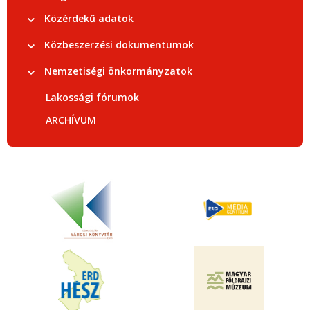
Közérdekű adatok
Közbeszerzési dokumentumok
Nemzetiségi önkormányzatok
Lakossági fórumok
ARCHÍVUM