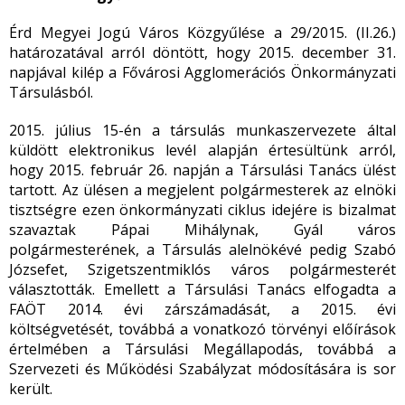
Érd Megyei Jogú Város Közgyűlése a 29/2015. (II.26.)
határozatával arról döntött, hogy 2015. december 31.
napjával kilép a Fővárosi Agglomerációs Önkormányzati
Társulásból.
2015. július 15-én a társulás munkaszervezete által
küldött elektronikus levél alapján értesültünk arról,
hogy 2015. február 26. napján a Társulási Tanács ülést
tartott. Az ülésen a megjelent polgármesterek az elnöki
tisztségre ezen önkormányzati ciklus idejére is bizalmat
szavaztak Pápai Mihálynak, Gyál város
polgármesterének, a Társulás alelnökévé pedig Szabó
Józsefet, Szigetszentmiklós város polgármesterét
választották. Emellett a Társulási Tanács elfogadta a
FAÖT 2014. évi zárszámadását, a 2015. évi
költségvetését, továbbá a vonatkozó törvényi előírások
értelmében a Társulási Megállapodás, továbbá a
Szervezeti és Működési Szabályzat módosítására is sor
került.