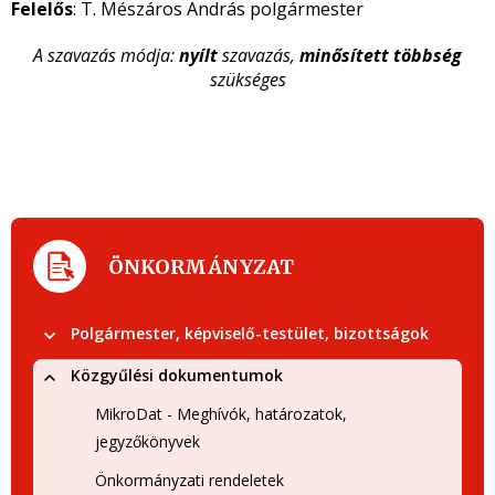
Felelős
: T. Mészáros András polgármester
A szavazás módja:
nyílt
szavazás,
minősített többség
szükséges
ÖNKORMÁNYZAT
Polgármester, képviselő-testület, bizottságok
Közgyűlési dokumentumok
MikroDat - Meghívók, határozatok,
jegyzőkönyvek
Önkormányzati rendeletek