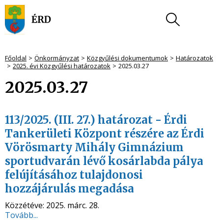
Főoldal
Önkormányzat
Közgyűlési dokumentumok
Határozatok
2025. évi Közgyűlési határozatok
2025.03.27
2025.03.27
113/2025. (III. 27.) határozat - Érdi
Tankerületi Központ részére az Érdi
Vörösmarty Mihály Gimnázium
sportudvarán lévő kosárlabda pálya
felújításához tulajdonosi
hozzájárulás megadása
Közzétéve:
2025. márc. 28.
Tovább...