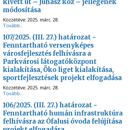
kivett út – Juhász köz – jellegének
módosítása
Közzétéve:
2025. márc. 28.
Tovább...
107/2025. (III. 27.) határozat -
Fenntartható versenyképes
városfejlesztés felhívásra a
Parkvárosi látogatóközpont
kialakítása, Öko liget kialakítása,
sportfejlesztések projekt elfogadása
Közzétéve:
2025. márc. 28.
Tovább...
106/2025. (III. 27.) határozat -
Fenntartható humán infrastruktúra
felhívásra az Ófalusi óvoda felújítása
projekt elfogadása