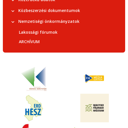
Közbeszerzési dokumentumok
Nemzetiségi önkormányzatok
Lakossági fórumok
ARCHÍVUM