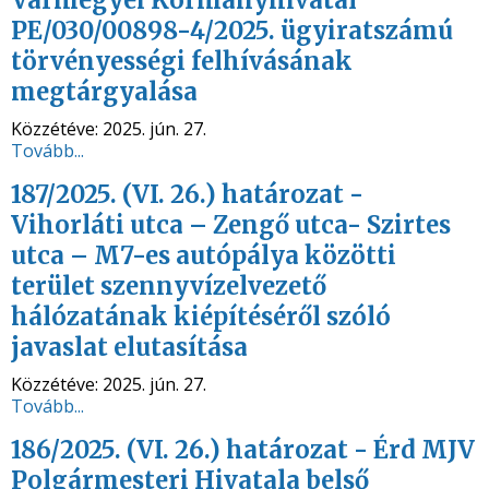
Vármegyei Kormányhivatal
PE/030/00898-4/2025. ügyiratszámú
törvényességi felhívásának
megtárgyalása
Közzétéve:
2025. jún. 27.
Tovább...
187/2025. (VI. 26.) határozat -
Vihorláti utca – Zengő utca- Szirtes
utca – M7-es autópálya közötti
terület szennyvízelvezető
hálózatának kiépítéséről szóló
javaslat elutasítása
Közzétéve:
2025. jún. 27.
Tovább...
186/2025. (VI. 26.) határozat - Érd MJV
Polgármesteri Hivatala belső