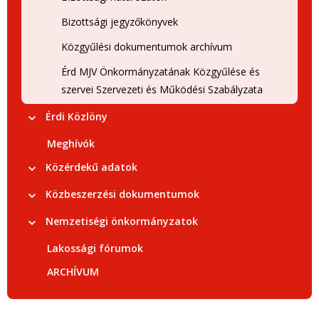
Bizottsági jegyzőkönyvek
Közgyűlési dokumentumok archívum
Érd MJV Önkormányzatának Közgyűlése és
szervei Szervezeti és Működési Szabályzata
Érdi Közlöny
Meghívók
Közérdekű adatok
Közbeszerzési dokumentumok
Nemzetiségi önkormányzatok
Lakossági fórumok
ARCHÍVUM