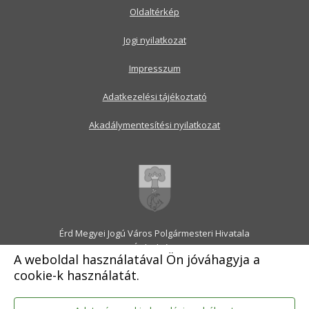
Oldaltérkép
Jogi nyilatkozat
Impresszum
Adatkezelési tájékoztató
Akadálymentesítési nyilatkozat
Érd Megyei Jogú Város Polgármesteri Hivatala
2030 Érd, Alsó utca 1.
A weboldal használatával Ön jóváhagyja a
Levélcím: 2031 Érd, Pf.: 31
cookie-k használatát.
E-mail:
onkormanyzat@erd.hu
Telefonközpont:
06-23-522-300