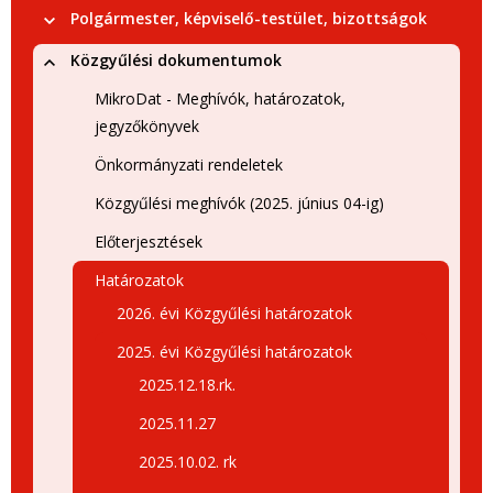
Polgármester, képviselő-testület, bizottságok
Közgyűlési dokumentumok
MikroDat - Meghívók, határozatok,
jegyzőkönyvek
Önkormányzati rendeletek
Közgyűlési meghívók (2025. június 04-ig)
Előterjesztések
Határozatok
2026. évi Közgyűlési határozatok
2025. évi Közgyűlési határozatok
2025.12.18.rk.
2025.11.27
2025.10.02. rk