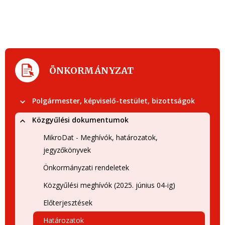
ÖNKORMÁNYZAT
Polgármester, képviselő-testület, bizottságok
Közgyűlési dokumentumok
MikroDat - Meghívók, határozatok,
jegyzőkönyvek
Önkormányzati rendeletek
Közgyűlési meghívók (2025. június 04-ig)
Előterjesztések
Határozatok