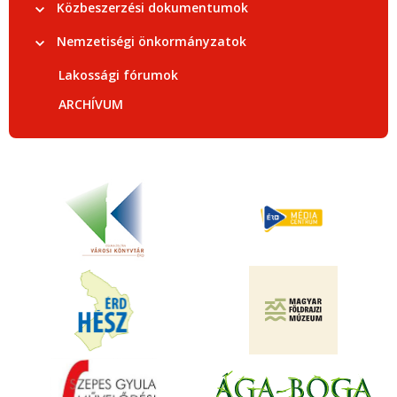
Közbeszerzési dokumentumok
Nemzetiségi önkormányzatok
Lakossági fórumok
ARCHÍVUM