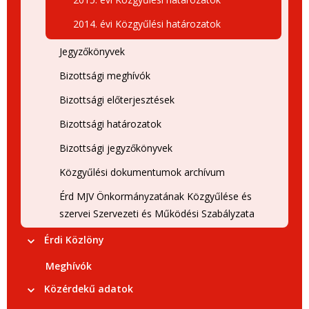
2014. évi Közgyűlési határozatok
Jegyzőkönyvek
Bizottsági meghívók
Bizottsági előterjesztések
Bizottsági határozatok
Bizottsági jegyzőkönyvek
Közgyűlési dokumentumok archívum
Érd MJV Önkormányzatának Közgyűlése és
szervei Szervezeti és Működési Szabályzata
Érdi Közlöny
Meghívók
Közérdekű adatok