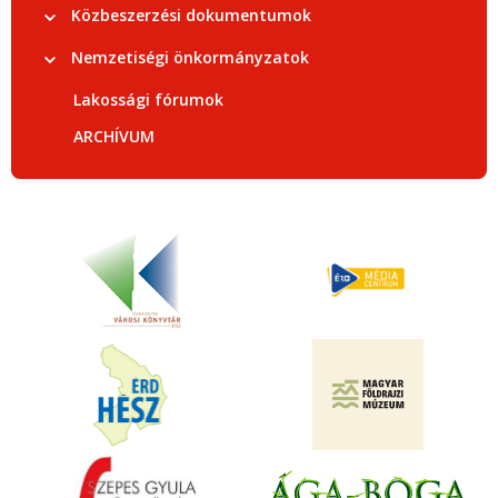
Közbeszerzési dokumentumok
Nemzetiségi önkormányzatok
Lakossági fórumok
ARCHÍVUM