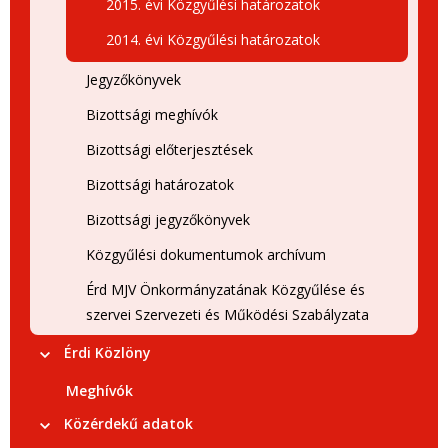
2015. évi Közgyűlési határozatok
2014. évi Közgyűlési határozatok
Jegyzőkönyvek
Bizottsági meghívók
Bizottsági előterjesztések
Bizottsági határozatok
Bizottsági jegyzőkönyvek
Közgyűlési dokumentumok archívum
Érd MJV Önkormányzatának Közgyűlése és
szervei Szervezeti és Működési Szabályzata
Érdi Közlöny
Meghívók
Közérdekű adatok