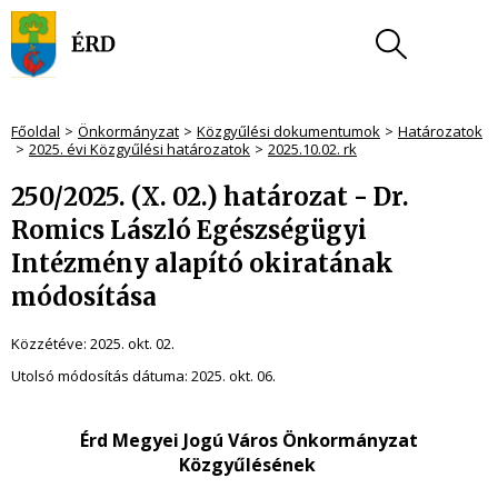
Főoldal
Önkormányzat
Közgyűlési dokumentumok
Határozatok
2025. évi Közgyűlési határozatok
2025.10.02. rk
250/2025. (X. 02.) határozat - Dr.
Romics László Egészségügyi
Intézmény alapító okiratának
módosítása
Közzétéve:
2025. okt. 02.
Utolsó módosítás dátuma:
2025. okt. 06.
Érd Megyei Jogú Város Önkormányzat
Közgyűlésének