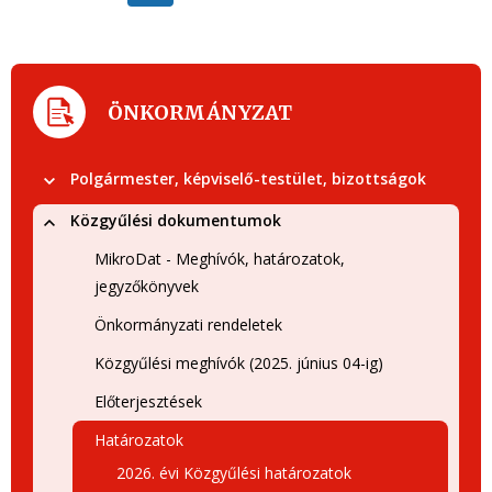
ÖNKORMÁNYZAT
Polgármester, képviselő-testület, bizottságok
Közgyűlési dokumentumok
MikroDat - Meghívók, határozatok,
jegyzőkönyvek
Önkormányzati rendeletek
Közgyűlési meghívók (2025. június 04-ig)
Előterjesztések
Határozatok
2026. évi Közgyűlési határozatok