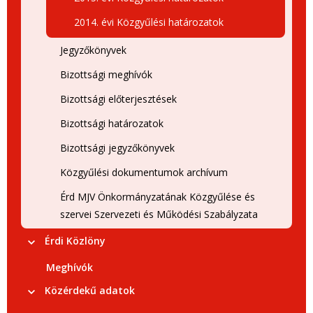
2014. évi Közgyűlési határozatok
Jegyzőkönyvek
Bizottsági meghívók
Bizottsági előterjesztések
Bizottsági határozatok
Bizottsági jegyzőkönyvek
Közgyűlési dokumentumok archívum
Érd MJV Önkormányzatának Közgyűlése és
szervei Szervezeti és Működési Szabályzata
Érdi Közlöny
Meghívók
Közérdekű adatok