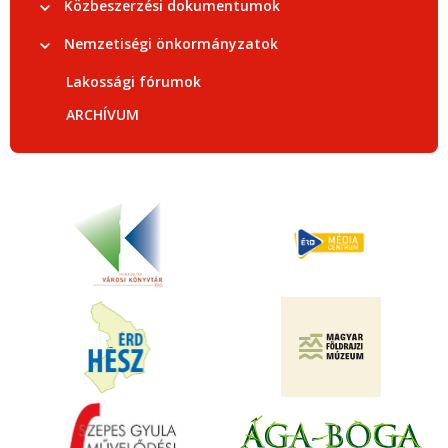
Közbeszerzési dokumentumok
Nemzetiségi önkormányzatok
Lakossági fórumok
ARCHÍVUM