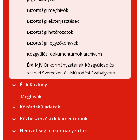
Bizottsági meghívók
Bizottsági előterjesztések
Bizottsági határozatok
Bizottsági jegyzőkönyvek
Közgyűlési dokumentumok archívum
Érd MJV Önkormányzatának Közgyűlése és
szervei Szervezeti és Működési Szabályzata
Érdi Közlöny
Meghívók
Közérdekű adatok
Közbeszerzési dokumentumok
Nemzetiségi önkormányzatok