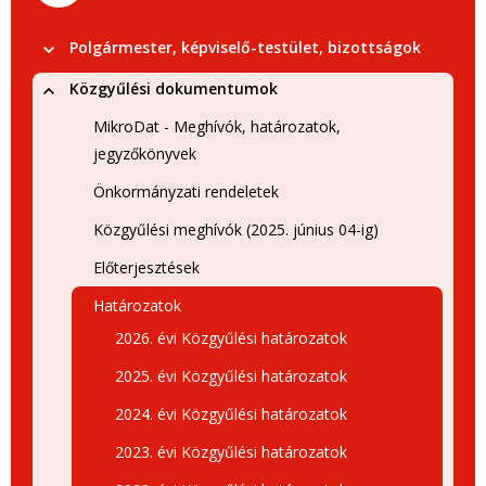
Polgármester, képviselő-testület, bizottságok
Közgyűlési dokumentumok
MikroDat - Meghívók, határozatok,
jegyzőkönyvek
Önkormányzati rendeletek
Közgyűlési meghívók (2025. június 04-ig)
Előterjesztések
Határozatok
2026. évi Közgyűlési határozatok
2025. évi Közgyűlési határozatok
2024. évi Közgyűlési határozatok
2023. évi Közgyűlési határozatok