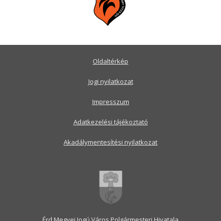
Oldaltérkép
Jogi nyilatkozat
Impresszum
Adatkezelési tájékoztató
Akadálymentesítési nyilatkozat
Érd Megyei Jogú Város Polgármesteri Hivatala