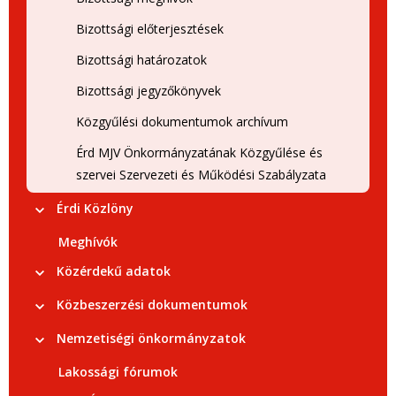
Bizottsági előterjesztések
Bizottsági határozatok
Bizottsági jegyzőkönyvek
Közgyűlési dokumentumok archívum
Érd MJV Önkormányzatának Közgyűlése és
szervei Szervezeti és Működési Szabályzata
Érdi Közlöny
Meghívók
Közérdekű adatok
Közbeszerzési dokumentumok
Nemzetiségi önkormányzatok
Lakossági fórumok