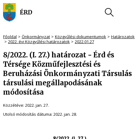
Főoldal
Önkormányzat
Közgyűlési dokumentumok
Határozatok
2022. évi Közgyűlési határozatok
2022.01.27
8/2022. (I. 27.) határozat - Érd és
Térsége Közműfejlesztési és
Beruházási Önkormányzati Társulás
társulási megállapodásának
módosítása
Közzétéve:
2022. jan. 27.
Utolsó módosítás dátuma:
2022. jan. 28.
8/2022. (I. 27.)