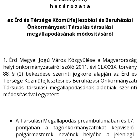
h a t á r o z a t a
az Érd és Térsége Közműfejlesztési és Beruházási
Önkormányzati Társulás társulási
megállapodásának módosításáról
1. Érd Megyei Jogú Város Közgyűlése a Magyarország
helyi önkormányzatairól szóló 2011. évi CLXXXIX. törvény
88. § (2) bekezdése szerinti jogköre alapján az Érd és
Térsége Közműfejlesztési és Beruházási Önkormányzati
Társulás társulási megállapodásának alábbiak szerinti
módosításával egyetért:
A Társulási Megállapodás preambulumában és I.7.
pontjában a tagönkormányzatokat képviselő
polgármesterek nevének helyébe a jelenlegi