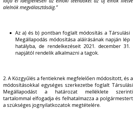
látja el ideiglenesen az elnöki teendőket az új elnök illetve
alelnök megválasztásáig.”
Az a) és b) pontban foglalt módosítás a Társulási
Megállapodás módosítása aláírásának napján lép
hatályba, de rendelkezéseit 2021. december 31.
napjától rendelik alkalmazni a tagok.
2. A Közgyűlés a fentieknek megfelelően módosított, és a
módosításokkal egységes szerkezetbe foglalt Társulási
Megállapodást a határozat melléklete szerinti
tartalommal elfogadja és felhatalmazza a polgármestert
a szükséges jognyilatkozatok megtételére.