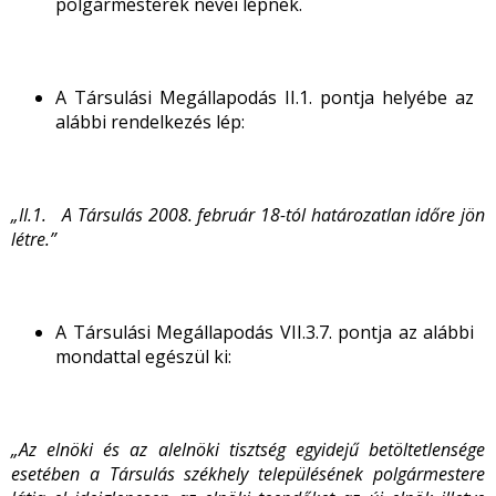
polgármesterek nevei lépnek.
A Társulási Megállapodás II.1. pontja helyébe az
alábbi rendelkezés lép:
„II.1. A Társulás 2008. február 18-tól határozatlan időre jön
létre.”
A Társulási Megállapodás VII.3.7. pontja az alábbi
mondattal egészül ki:
„Az elnöki és az alelnöki tisztség egyidejű betöltetlensége
esetében a Társulás székhely településének polgármestere