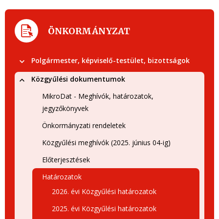
ÖNKORMÁNYZAT
Polgármester, képviselő-testület, bizottságok
Közgyűlési dokumentumok
MikroDat - Meghívók, határozatok,
jegyzőkönyvek
Önkormányzati rendeletek
Közgyűlési meghívók (2025. június 04-ig)
Előterjesztések
Határozatok
2026. évi Közgyűlési határozatok
2025. évi Közgyűlési határozatok