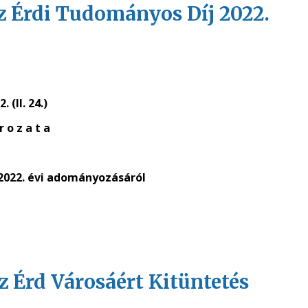
 az Érdi Tudományos Díj 2022.
. (II. 24.)
r o z a t a
 2022. évi adományozásáról
az Érd Városáért Kitüntetés