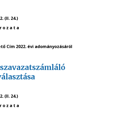
. (II. 24.)
r o z a t a
tető Cím
2022. évi
adományozásáról
 a szavazatszámláló
álasztása
. (II. 24.)
r o z a t a