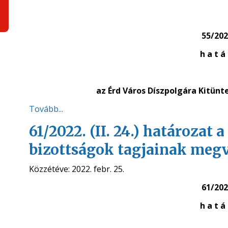
55/2022
h a t á 
az Érd Város Díszpolgára Kitün
Tovább...
61/2022. (II. 24.) határozat
bizottságok tagjainak megv
Közzétéve:
2022. febr. 25.
61/2022
h a t á 