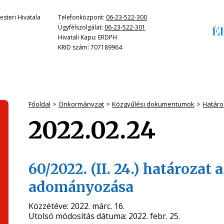
steri Hivatala
Telefonközpont:
06-23-522-300
Ügyfélszolgálat:
06-23-522-301
Hivatali Kapu: ERDPH
KRID szám: 707189964
Főoldal
Önkormányzat
Közgyűlési dokumentumok
Határo
2022.02.24
60/2022. (II. 24.) határozat 
adományozása
Közzétéve:
2022. márc. 16.
Utolsó módosítás dátuma:
2022. febr. 25.