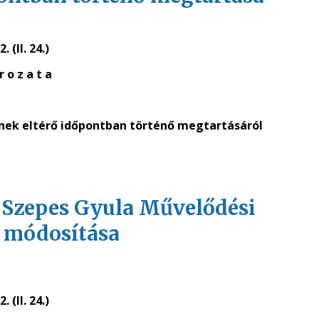
. (II. 24.)
r o z a t a
sének eltérő időpontban történő megtartásáról
 a Szepes Gyula Művelődési
k módosítása
. (II. 24.)