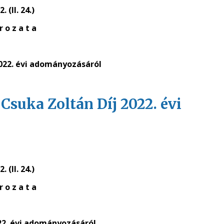
. (II. 24.)
r o z a t a
2022. évi adományozásáról
a Csuka Zoltán Díj 2022. évi
. (II. 24.)
r o z a t a
022. évi adományozásáról