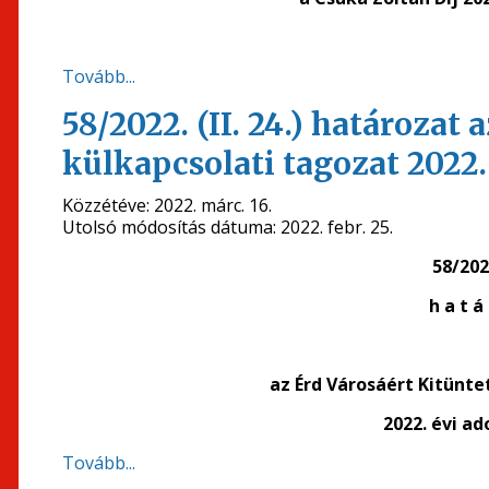
Tovább...
58/2022. (II. 24.) határozat
külkapcsolati tagozat 2022
Közzétéve:
2022. márc. 16.
Utolsó módosítás dátuma:
2022. febr. 25.
58/2022
h a t á 
az Érd Városáért Kitünte
2022. évi a
Tovább...