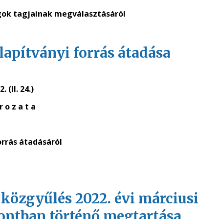
gok tagjainak megválasztásáról
alapítványi forrás átadása
. (II. 24.)
r o z a t a
orrás átadásáról
 a közgyűlés 2022. évi márciusi
pontban történő megtartása