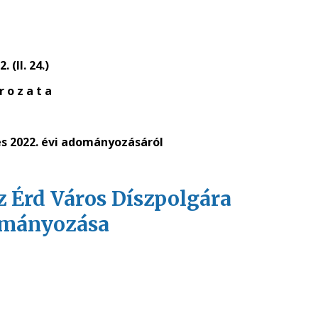
. (II. 24.)
r o z a t a
és 2022. évi adományozásáról
 az Érd Város Díszpolgára
dományozása