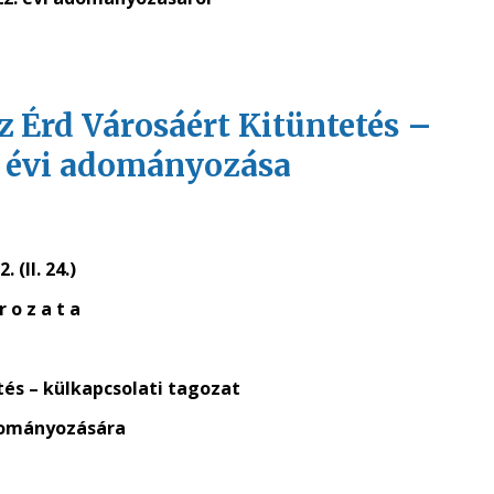
 az Érd Városáért Kitüntetés –
. évi adományozása
. (II. 24.)
r o z a t a
tés – külkapcsolati tagozat
dományozására