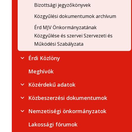
Bizottsági jegyzőkönyvek
Közgyűlési dokumentumok archívum
Érd MJV Önkormányzatának
Közgyűlése és szervei Szervezeti és
Működési Szabályzata
Érdi Közlöny
Meghívók
Közérdekű adatok
Közbeszerzési dokumentumok
Nemzetiségi önkormányzatok
Lakossági fórumok