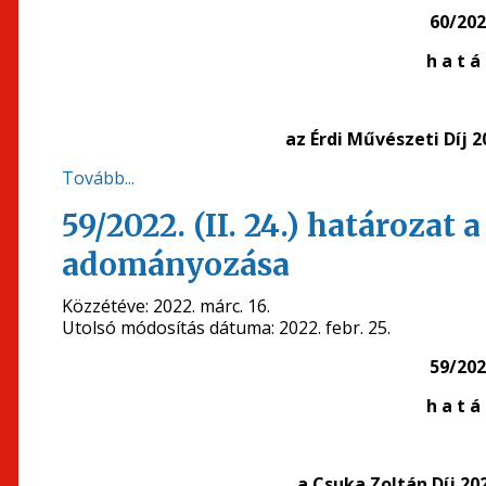
60/2022
h a t á 
az Érdi Művészeti Díj 
Tovább...
59/2022. (II. 24.) határozat 
adományozása
Közzétéve:
2022. márc. 16.
Utolsó módosítás dátuma:
2022. febr. 25.
59/2022
h a t á 
a Csuka Zoltán Díj 2