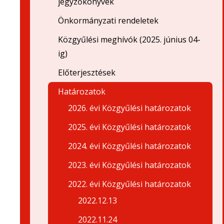
jegyzőkönyvek
Önkormányzati rendeletek
Közgyűlési meghívók (2025. június 04-
ig)
Előterjesztések
Határozatok
2026. évi Közgyűlési határozatok
2025. évi Közgyűlési határozatok
2024. évi Közgyűlési határozatok
2023. évi Közgyűlési határozatok
2022. évi Közgyűlési határozatok
2022.12.13
2022.11.24