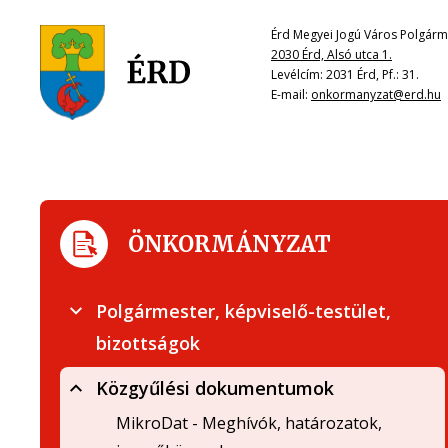
Érd Megyei Jogú Város Polgárme
2030 Érd, Alsó utca 1.
Levélcím: 2031 Érd, Pf.: 31.
E-mail:
onkormanyzat@erd.hu
ÖNKORMÁNYZAT
Polgármester, képviselő-testület,
bizottságok
Közgyűlési dokumentumok
MikroDat - Meghívók, határozatok,