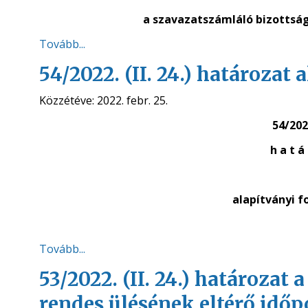
a szavazatszámláló bizottsá
Tovább...
54/2022. (II. 24.) határozat 
Közzétéve:
2022. febr. 25.
54/2022
h a t á 
alapítványi f
Tovább...
53/2022. (II. 24.) határozat
rendes ülésének eltérő idő