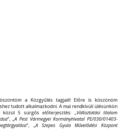
köszöntöm a Közgyűlés tagjait! Előre is köszönöm
shez tudott alkalmazkodni. A mai rendkívüli ülésünkön
 közül 5 sürgős előterjesztés: „
Változtatási tilalom
tása
”, „
A Pest Vármegyei Kormányhivatal PE/030/01403-
egtárgyalása
”, „
A Szepes Gyula Művelődési Központ