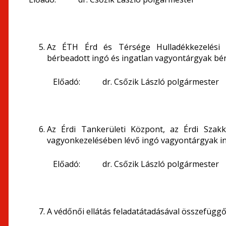
Az ÉTH Érd és Térsége Hulladékkezelési N
bérbeadott ingó és ingatlan vagyontárgyak bérle
Előadó: dr. Csőzik László polgármester
Az Érdi Tankerületi Központ, az Érdi Szak
vagyonkezelésében lévő ingó vagyontárgyak i
Előadó: dr. Csőzik László polgármester
A védőnői ellátás feladatátadásával összefügg