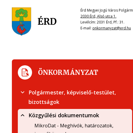
Érd Megyei Jogú Város Polgárme
2030 Érd, Alsó utca 1.
Levélcím: 2031 Érd, Pf.: 31.
E-mail:
onkormanyzat@erd.hu
ÖNKORMÁNYZAT
Polgármester, képviselő-testület,
bizottságok
Közgyűlési dokumentumok
MikroDat - Meghívók, határozatok,