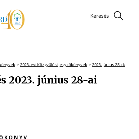
Keresés
könyvek
2023. évi Közgyűlési jegyzőkönyvek
2023. június 28. rk
 2023. június 28-ai
 Ő K Ö N Y V