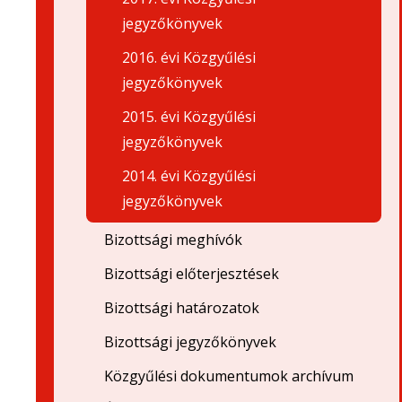
jegyzőkönyvek
2016. évi Közgyűlési
jegyzőkönyvek
2015. évi Közgyűlési
jegyzőkönyvek
2014. évi Közgyűlési
jegyzőkönyvek
Bizottsági meghívók
Bizottsági előterjesztések
Bizottsági határozatok
Bizottsági jegyzőkönyvek
Közgyűlési dokumentumok archívum