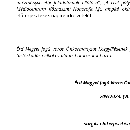
intézményvezetői feladatainak ellátása
”, „
A civil pál
Médiacentrum Közhasznú Nonprofit Kft. alapító oki
előterjesztések napirendre vételét.
Érd Megyei Jogú Város Önkormányzat Közgyűlésének j
tartózkodás nélkül az alábbi határozatot hozta:
Érd Megyei Jogú Város 
209/2023. (VI
sürgős előterjesztés