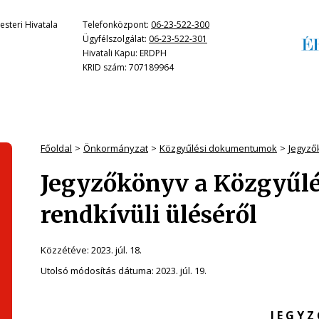
steri Hivatala
Telefonközpont:
06-23-522-300
Ügyfélszolgálat:
06-23-522-301
Hivatali Kapu: ERDPH
KRID szám: 707189964
Főoldal
Önkormányzat
Közgyűlési dokumentumok
Jegyző
Jegyzőkönyv a Közgyűlés
rendkívüli üléséről
Közzétéve:
2023. júl. 18.
Utolsó módosítás dátuma:
2023. júl. 19.
J E G Y Z