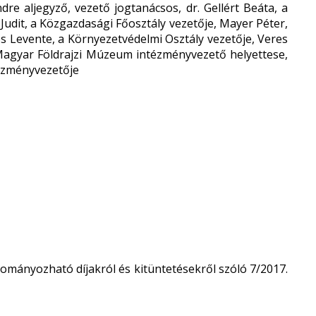
dre aljegyző, vezető jogtanácsos, dr. Gellért Beáta, a
Judit, a Közgazdasági Főosztály vezetője, Mayer Péter,
és Levente, a Környezetvédelmi Osztály vezetője, Veres
 Magyar Földrajzi Múzeum intézményvezető helyettese,
tézményvezetője
mányozható díjakról és kitüntetésekről szóló 7/2017.