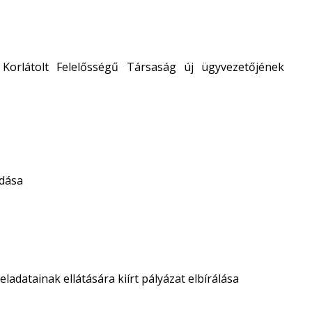
 Korlátolt Felelősségű Társaság új ügyvezetőjének
adása
adatainak ellátására kiírt pályázat elbírálása