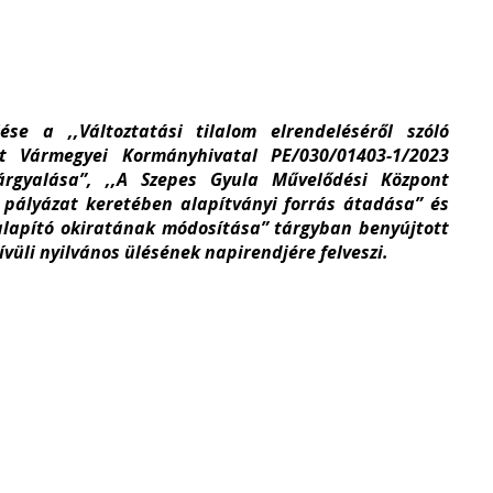
e a ,,Változtatási tilalom elrendeléséről szóló
t Vármegyei Kormányhivatal PE/030/01403-1/2023
árgyalása”, ,,A Szepes Gyula Művelődési Központ
il pályázat keretében alapítványi forrás átadása” és
alapító okiratának módosítása” tárgyban benyújtott
ívüli nyilvános ülésének napirendjére felveszi.