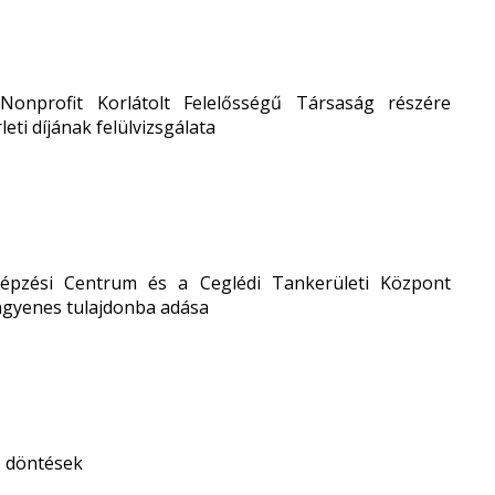
onprofit Korlátolt Felelősségű Társaság részére
ti díjának felülvizsgálata
képzési Centrum és a Ceglédi Tankerületi Központ
ngyenes tulajdonba adása
ő döntések