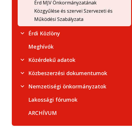
Érd MJV Önkormányzatának
Közgyűlése és szervei Szervezeti és
Működési Szabályzata
Érdi Közlöny
Meghívók
Közérdekű adatok
Közbeszerzési dokumentumok
Nemzetiségi önkormányzatok
Lakossági fórumok
ARCHÍVUM