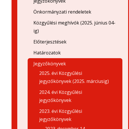
jegyzőkönyvek
Önkormányzati rendeletek
Közgyűlési meghívók (2025. június 04-
ig)
Előterjesztések
Határozatok
Jegyzőkönyvek
2025. évi Közgyűlési
jegyzőkönyvek (2025. márciusig)
2024. évi Közgyűlési
jegyzőkönyvek
2023. évi Közgyűlési
jegyzőkönyvek
2023. december 14