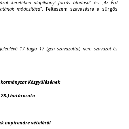
yázat keretében alapítványi forrás átadása
” és „
Az Érd
ratának módosítása
”. Felteszem szavazásra a sürgős
elenlévő 17 tagja 17 igen szavazattal, nem szavazat és
Önkormányzat Közgyűlésének
. 28.) határozata
ek napirendre vételéről