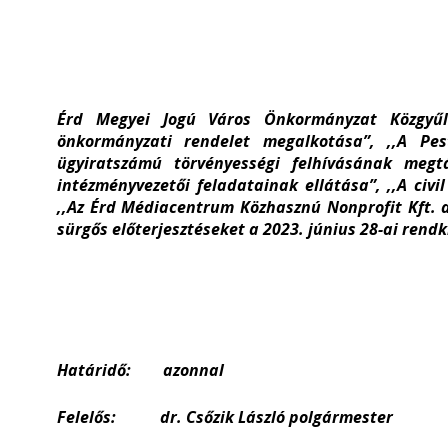
Érd Megyei Jogú Város Önkormányzat Közgyűlés
önkormányzati rendelet megalkotása”, ,,A Pes
ügyiratszámú törvényességi felhívásának megt
intézményvezetői feladatainak ellátása”, ,,A civ
,,Az Érd Médiacentrum Közhasznú Nonprofit Kft. 
sürgős előterjesztéseket a 2023. június 28-ai rendk
Határidő: azonnal
Felelős: dr. Csőzik László polgármester