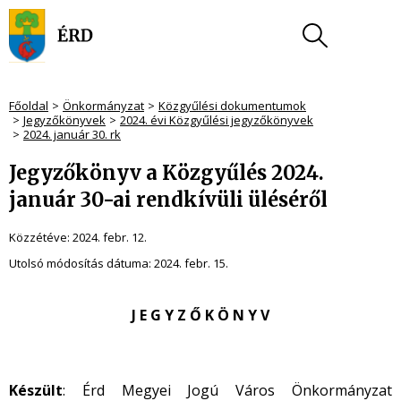
Főoldal
Önkormányzat
Közgyűlési dokumentumok
Jegyzőkönyvek
2024. évi Közgyűlési jegyzőkönyvek
2024. január 30. rk
Jegyzőkönyv a Közgyűlés 2024.
január 30-ai rendkívüli üléséről
Közzétéve:
2024. febr. 12.
Utolsó módosítás dátuma:
2024. febr. 15.
J E G Y Z Ő K Ö N Y V
Készült
: Érd Megyei Jogú Város Önkormányzat