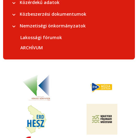
Közérdekű adatok
Közbeszerzési dokumentumok
Nemzetiségi önkormányzatok
Lakossági fórumok
ARCHÍVUM