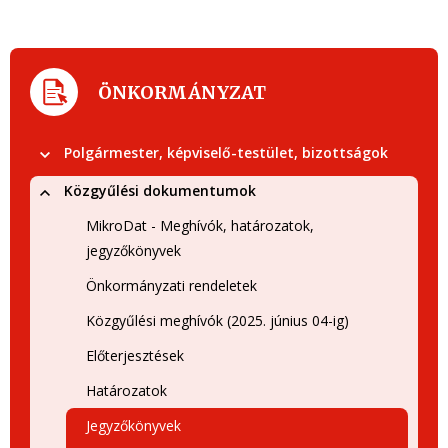
ÖNKORMÁNYZAT
Polgármester, képviselő-testület, bizottságok
Közgyűlési dokumentumok
MikroDat - Meghívók, határozatok,
jegyzőkönyvek
Önkormányzati rendeletek
Közgyűlési meghívók (2025. június 04-ig)
Előterjesztések
Határozatok
Jegyzőkönyvek