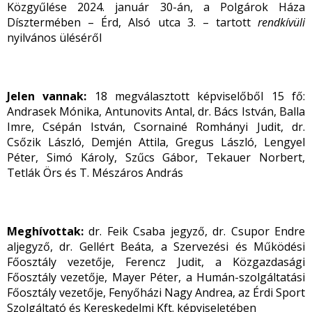
Közgyűlése 2024. január 30-án, a Polgárok Háza
Dísztermében – Érd, Alsó utca 3. – tartott
rendkívüli
nyilvános üléséről
Jelen vannak:
18 megválasztott képviselőből 15 fő:
Andrasek Mónika, Antunovits Antal, dr. Bács István, Balla
Imre, Csépán István, Csornainé Romhányi Judit, dr.
Csőzik László, Demjén Attila, Gregus László, Lengyel
Péter, Simó Károly, Szűcs Gábor, Tekauer Norbert,
Tetlák Örs és T. Mészáros András
Meghívottak:
dr. Feik Csaba jegyző, dr. Csupor Endre
aljegyző, dr. Gellért Beáta, a Szervezési és Működési
Főosztály vezetője, Ferencz Judit, a Közgazdasági
Főosztály vezetője, Mayer Péter, a Humán-szolgáltatási
Főosztály vezetője, Fenyőházi Nagy Andrea, az Érdi Sport
Szolgáltató és Kereskedelmi Kft. képviseletében