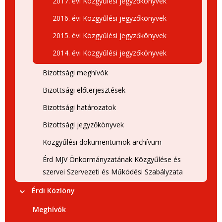
2017. évi Közgyűlési jegyzőkönyvek
2016. évi Közgyűlési jegyzőkönyvek
2015. évi Közgyűlési jegyzőkönyvek
2014. évi Közgyűlési jegyzőkönyvek
Bizottsági meghívók
Bizottsági előterjesztések
Bizottsági határozatok
Bizottsági jegyzőkönyvek
Közgyűlési dokumentumok archívum
Érd MJV Önkormányzatának Közgyűlése és
szervei Szervezeti és Működési Szabályzata
Érdi Közlöny
Meghívók