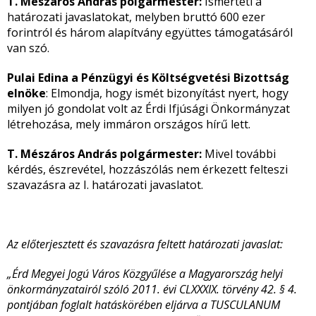
T. Mészáros András polgármester:
Ismerteti a
határozati javaslatokat, melyben bruttó 600 ezer
forintról és három alapítvány együttes támogatásáról
van szó.
Pulai Edina a Pénzügyi és Költségvetési Bizottság
elnöke
: Elmondja, hogy ismét bizonyítást nyert, hogy
milyen jó gondolat volt az Érdi Ifjúsági Önkormányzat
létrehozása, mely immáron országos hírű lett.
T. Mészáros András polgármester:
Mivel további
kérdés, észrevétel, hozzászólás nem érkezett felteszi
szavazásra az I. határozati javaslatot.
Az előterjesztett és szavazásra feltett határozati javaslat:
„
Érd Megyei Jogú Város Közgyűlése a Magyarország helyi
önkormányzatairól szóló 2011. évi CLXXXIX. törvény 42. § 4.
pontjában foglalt hatáskörében eljárva
a TUSCULANUM