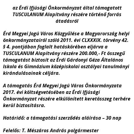
az Érdi Ifjúsági Önkormányzat által támogatott
TUSCULANUM Alapítvány
részére történő forrás
átadásról
Érd Megyei Jogú Város Közgyűlése a Magyarország helyi
önkormányzatairól szóló 2011. évi CLXXXIX. törvény 42.
§ 4. pontjában foglalt hatáskörében eljárva
a
TUSCULANUM Alapítvány részére 200.000,- Ft összegű
támogatást biztosít az Érdi Gárdonyi Géza Általános
Iskola és Gimnázium középiskolai osztályai tanulmányi
kirándulásainak céljára.
A támogatás Érd Megyei Jogú Város Önkormányzata
2017. évi költségvetésében az Érdi Ifjúsági
Önkormányzat részére elkülönített keretösszeg terhére
kerül biztosításra.
Határidő: a támogatási szerződés aláírása – 30 nap
Felelős: T. Mészáros András polgármester