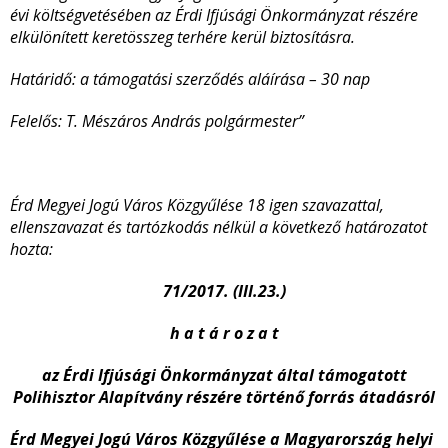
évi költségvetésében az Érdi Ifjúsági Önkormányzat részére
elkülönített keretösszeg terhére kerül biztosításra.
Határidő: a támogatási szerződés aláírása – 30 nap
Felelős: T. Mészáros András polgármester”
Érd Megyei Jogú Város Közgyűlése 18 igen szavazattal,
ellenszavazat és tartózkodás nélkül a következő határozatot
hozta:
71/2017. (III.23.)
h a t á r o z a t
az Érdi Ifjúsági Önkormányzat által támogatott
Polihisztor Alapítvány
részére történő forrás átadásról
Érd Megyei Jogú Város Közgyűlése a Magyarország helyi