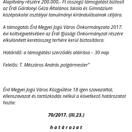
Alapítvány részére 200.000,- Ft összegű támogatást biztosít
az Érdi Gárdonyi Géza Általános Iskola és Gimnázium
középiskolai osztályai tanulmányi kirándulásainak céljára.
A támogatás Érd Megyei Jogú Város Önkormányzata 2017.
évi költségvetésében az Érdi Ifjúsági Önkormányzat részére
elkülönített keretösszeg terhére kerül biztosításra.
Határidő: a támogatási szerződés aláírása – 30 nap
Felelős: T. Mészáros András polgármester”
Érd Megyei Jogú Város Közgyűlése 18 igen szavazattal,
ellenszavazat és tartózkodás nélkül a következő határozatot
hozta:
70/2017. (III.23.)
h a t á r o z a t