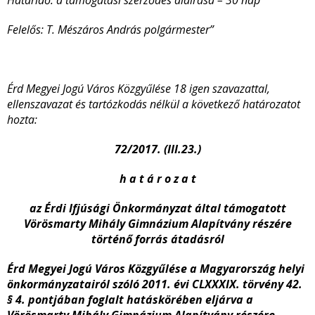
Határidő: a támogatási szerződés aláírása – 30 nap
Felelős: T. Mészáros András polgármester”
Érd Megyei Jogú Város Közgyűlése 18 igen szavazattal,
ellenszavazat és tartózkodás nélkül a következő határozatot
hozta:
72/2017. (III.23.)
h a t á r o z a t
az Érdi Ifjúsági Önkormányzat által támogatott
Vörösmarty Mihály Gimnázium Alapítvány
részére
történő forrás átadásról
Érd Megyei Jogú Város Közgyűlése a Magyarország helyi
önkormányzatairól szóló 2011. évi CLXXXIX. törvény 42.
§ 4. pontjában foglalt hatáskörében eljárva
a