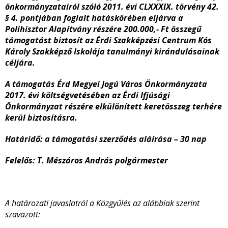
önkormányzatairól szóló 2011. évi CLXXXIX. törvény 42.
§ 4. pontjában foglalt hatáskörében eljárva
a
Polihisztor Alapítvány részére 200.000,- Ft összegű
támogatást biztosít az Érdi Szakképzési Centrum Kós
Károly Szakképző Iskolája tanulmányi kirándulásainak
céljára.
A támogatás Érd Megyei Jogú Város Önkormányzata
2017. évi költségvetésében az Érdi Ifjúsági
Önkormányzat részére elkülönített keretösszeg terhére
kerül biztosításra.
Határidő: a támogatási szerződés aláírása – 30 nap
Felelős: T. Mészáros András polgármester
A határozati javaslatról a Közgyűlés az alábbiak szerint
szavazott: