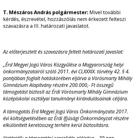
T. Mészáros András polgármester:
Mivel további
kérdés, észrevétel, hozzászólás nem érkezett felteszi
szavazásra a III. határozati javaslatot.
Az előterjesztett és szavazásra feltett határozati javaslat:
„
Érd Megyei Jogú Város Közgyűlése a Magyarország helyi
önkormányzatairól szóló 2011. évi CLXXXIX. törvény 42. § 4.
pontjában foglalt hatáskörében eljárva
a Vörösmarty Mihály
Gimnázium Alapítvány részére 200.000,- Ft összegű
támogatást biztosít az Érdi Vörösmarty Mihály Gimnázium
középiskolai osztályai tanulmányi kirándulásainak céljára.
A támogatás Érd Megyei Jogú Város Önkormányzata 2017.
évi költségvetésében az Érdi Ifjúsági Önkormányzat részére
elkülönített keretösszeg terhére kerül biztosításra.