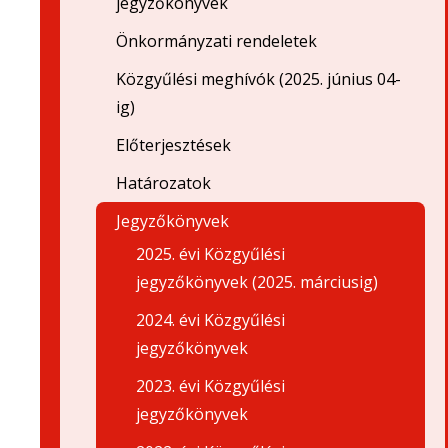
jegyzőkönyvek
Önkormányzati rendeletek
Közgyűlési meghívók (2025. június 04-
ig)
Előterjesztések
Határozatok
Jegyzőkönyvek
2025. évi Közgyűlési
jegyzőkönyvek (2025. márciusig)
2024. évi Közgyűlési
jegyzőkönyvek
2023. évi Közgyűlési
jegyzőkönyvek