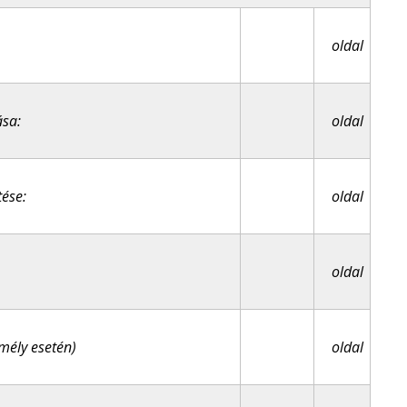
oldal
ása:
oldal
tése:
oldal
oldal
emély esetén)
oldal