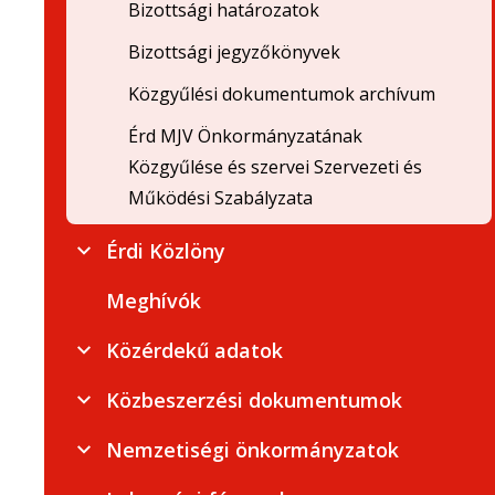
Bizottsági határozatok
Bizottsági jegyzőkönyvek
Közgyűlési dokumentumok archívum
Érd MJV Önkormányzatának
Közgyűlése és szervei Szervezeti és
Működési Szabályzata
Érdi Közlöny
Meghívók
Közérdekű adatok
Közbeszerzési dokumentumok
Nemzetiségi önkormányzatok