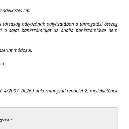
rendelkezés lép:
vil társaság pályázónak pályázatában a támogatási összeg
 aki a saját bankszámláját az önálló bankszámlával nem
 szerint módosul.
ba.
ló
4/2007. (II.26.) önkormányzati rendelet 2. mellékletének
gyzéke: