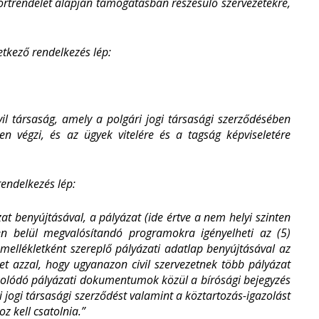
portrendelet alapján támogatásban részesülő szervezetekre,
etkező rendelkezés lép:
vil társaság,
amely a polgári jogi társasági szerződésében
en végzi, és az ügyek vitelére és a tagság képviseletére
rendelkezés lép:
zat benyújtásával, a pályázat (ide értve a nem helyi szinten
ven belül megvalósítandó programokra igényelheti az
(5)
mellékletként szereplő pályázati adatlap benyújtásával az
 azzal, hogy ugyanazon civil szervezetnek több pályázat
olódó pályázati dokumentumok közül a bírósági bejegyzés
i jogi társasági szerződést valamint a köztartozás-igazolást
z kell csatolnia.”