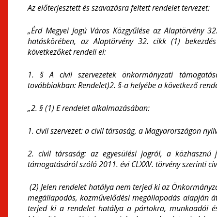
Az előterjesztett és szavazásra feltett rendelet tervezet:
„Érd Megyei Jogú Város Közgyűlése az Alaptörvény 32.
hatáskörében, az Alaptörvény 32. cikk (1) bekezdé
következőket rendeli el:
1. §
A civil szervezetek önkormányzati támogatá
továbbiakban: Rendelet)
2. §-a helyébe a következő rende
„2. § (1) E rendelet alkalmazásában:
1. civil szervezet:
a civil társaság, a Magyarországon nyil
2. civil társaság: az egyesülési jogról, a közhasznú 
támogatásáról szóló 2011. évi CLXXV. törvény szerinti civ
(2) Jelen rendelet hatálya nem terjed ki az Önkormányzat
megállapodás, közművelődési megállapodás alapján átvá
terjed ki a rendelet hatálya a pártokra, munkaadói és