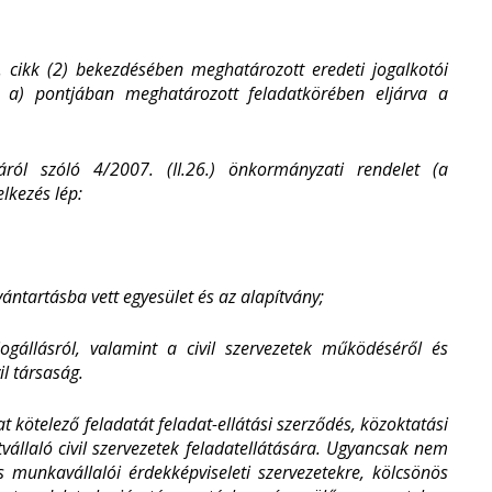
 cikk (2) bekezdésében meghatározott eredeti jogalkotói
s a) pontjában meghatározott feladatkörében eljárva a
sáról szóló
4/2007. (II.26.) önkormányzati rendelet (a
lkezés lép:
vántartásba vett egyesület és az alapítvány;
jogállásról, valamint a civil szervezetek működéséről és
il társaság.
 kötelező feladatát feladat-ellátási szerződés, közoktatási
llaló civil szervezetek feladatellátására. Ugyancsak nem
 munkavállalói érdekképviseleti szervezetekre, kölcsönös