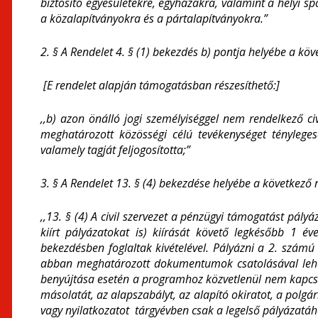
biztosító egyesületekre, egyházakra, valamint a helyi s
a közalapítványokra és a pártalapítványokra.”
2. § A Rendelet 4. § (1) bekezdés b) pontja helyébe a köv
[E rendelet alapján támogatásban részesíthető:]
,,b) azon önálló jogi személyiséggel nem rendelkező ci
meghatározott közösségi célú tevékenységet tényleges
valamely tagját feljogosította;
”
3. § A Rendelet 13. § (4) bekezdése helyébe a következő 
,,13. § (4) A civil szervezet a pénzügyi támogatást pályá
kiírt pályázatokat is) kiírását követő legkésőbb 1 é
bekezdésben foglaltak kivételével
. Pályázni a 2. számú 
abban meghatározott dokumentumok csatolásával lehet
benyújtása esetén a programhoz közvetlenül nem kapcs
másolatát, az alapszabályt, az alapító okiratot, a polgár
vagy nyilatkozatot tárgyévben
csak a legelső pályázatáho