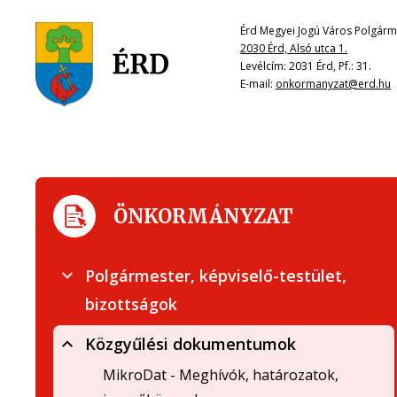
Érd Megyei Jogú Város Polgárme
2030 Érd, Alsó utca 1.
Levélcím: 2031 Érd, Pf.: 31.
E-mail:
onkormanyzat@erd.hu
ÖNKORMÁNYZAT
Polgármester, képviselő-testület,
bizottságok
Közgyűlési dokumentumok
MikroDat - Meghívók, határozatok,