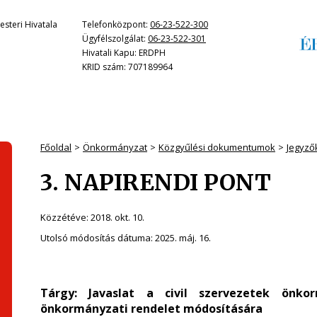
steri Hivatala
Telefonközpont:
06-23-522-300
Ügyfélszolgálat:
06-23-522-301
Hivatali Kapu: ERDPH
KRID szám: 707189964
Főoldal
Önkormányzat
Közgyűlési dokumentumok
Jegyző
3. NAPIRENDI PONT
Közzétéve:
2018. okt. 10.
Utolsó módosítás dátuma:
2025. máj. 16.
Tárgy:
Javaslat
a civil szervezetek önko
önkormányzati rendelet
módosítására