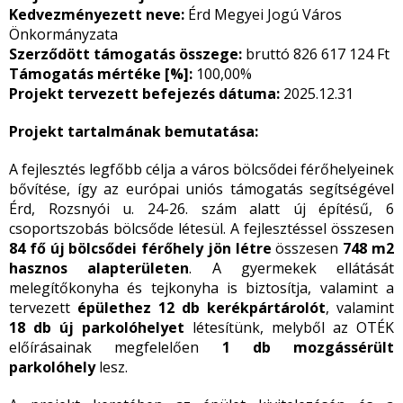
Kedvezményezett neve:
Érd Megyei Jogú Város
Önkormányzata
Szerződött támogatás összege:
bruttó 826 617 124 Ft
Támogatás mértéke [%]:
100,00%
Projekt tervezett befejezés dátuma:
2025.12.31
Projekt tartalmának bemutatása:
A fejlesztés legfőbb célja a város bölcsődei férőhelyeinek
bővítése, így az európai uniós támogatás segítségével
Érd, Rozsnyói u. 24-26. szám alatt új építésű, 6
csoportszobás bölcsőde létesül. A fejlesztéssel összesen
84 fő új bölcsődei férőhely jön létre
összesen
748 m2
hasznos alapterületen
. A gyermekek ellátását
melegítőkonyha és tejkonyha is biztosítja, valamint a
tervezett
épülethez 12 db kerékpártárolót
, valamint
18 db új parkolóhelyet
létesítünk, melyből az OTÉK
előírásainak megfelelően
1 db mozgássérült
parkolóhely
lesz.