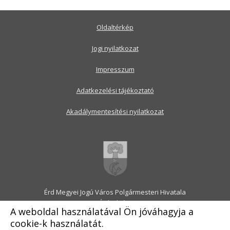
Oldaltérkép
Jogi nyilatkozat
Impresszum
Adatkezelési tájékoztató
Akadálymentesítési nyilatkozat
Érd Megyei Jogú Város Polgármesteri Hivatala
2030 Érd, Alsó utca 1.
A weboldal használatával Ön jóváhagyja a
Levélcím: 2031 Érd, Pf.: 31
cookie-k használatát.
E-mail:
onkormanyzat@erd.hu