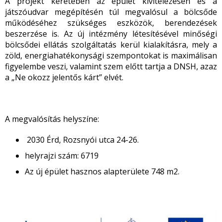
A projekt keretében az épület kivitelezésén és a
játszóudvar megépítésén túl megvalósul a bölcsőde
működéséhez szükséges eszközök, berendezések
beszerzése is. Az új intézmény létesítésével minőségi
bölcsődei ellátás szolgáltatás kerül kialakításra, mely a
zöld, energiahatékonysági szempontokat is maximálisan
figyelembe veszi, valamint szem előtt tartja a DNSH, azaz
a „Ne okozz jelentős kárt” elvét.
A megvalósítás helyszíne:
2030 Érd, Rozsnyói utca 24-26.
helyrajzi szám: 6719
Az új épület hasznos alapterülete 748 m2.