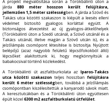
A projekt megvalósítása során a Törökbálinti úton a
járda
880 méter hosszon került felújításra,
jellemzően 1,5 méter szélesség
ben. A járda a Szövő és
Takács utca közötti szakaszon is kiépült a leesés elleni
védelmet biztosító gyalogos korláttal együtt. A
biztonságos átvezetést az új gyalogos-átkelőhelyek
(Törökbálinti úton a Szedő utcánál, a Szövő utcánál és a
Takács utcánál, illetve magán a Szövő utcán is), és a
jelzőlámpás csomópont létesítése is biztosítja. Nyújtott
belépőjű (azaz nagyobb felületű lépcsőfokokból álló)
lépcsőket alakítottunk ki, hogy megkönnyítsük a
babakocsival történő közlekedést.
A Törökbálinti út aszfaltburkolata az
Iparos-Takács
utca közötti szakaszon
teljes hosszban
felújításra
került 6 méter szélesség
ben, továbbá a jelzőlámpás
csomópontban kiszélesítettük a kanyarodó sávok miatt.
A keresztutcákban és a Törökbálinti úton együttesen
épült közel
6300 m2 aszfaltburkolatú útfelület
.