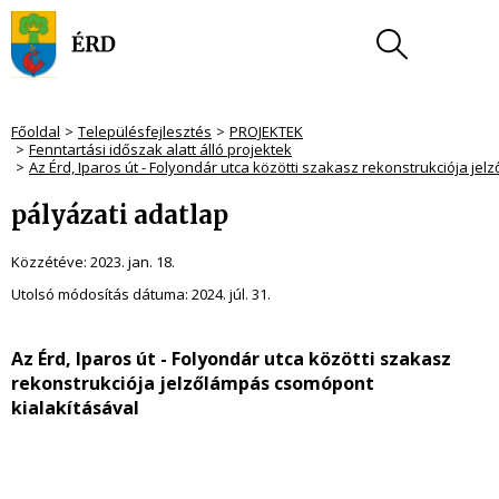
Főoldal
Településfejlesztés
PROJEKTEK
Fenntartási időszak alatt álló projektek
Az Érd, Iparos út - Folyondár utca közötti szakasz rekonstrukciója je
pályázati adatlap
Közzétéve:
2023. jan. 18.
Utolsó módosítás dátuma:
2024. júl. 31.
Az Érd, Iparos út - Folyondár utca közötti szakasz
rekonstrukciója jelzőlámpás csomópont
kialakításával