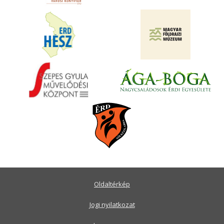
Oldaltérkép
Jogi nyilatkozat