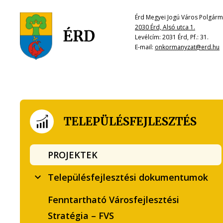
Érd Megyei Jogú Város Polgárme
2030 Érd, Alsó utca 1.
Levélcím: 2031 Érd, Pf.: 31.
E-mail:
onkormanyzat@erd.hu
TELEPÜLÉSFEJLESZTÉS
PROJEKTEK
Településfejlesztési dokumentumok
Fenntartható Városfejlesztési
Stratégia – FVS