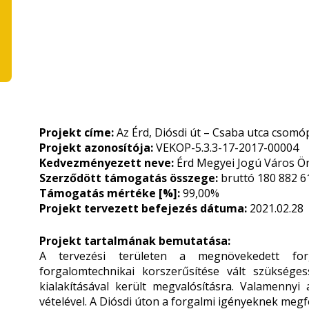
Projekt címe:
Az Érd, Diósdi út – Csaba utca csomó
Projekt azonosítója:
VEKOP-5.3.3-17-2017-00004
Kedvezményezett neve:
Érd Megyei Jogú Város 
Szerződött támogatás összege:
bruttó 180 882 6
Támogatás mértéke [%]:
99,00%
Projekt tervezett befejezés dátuma:
2021.02.28
Projekt tartalmának bemutatása:
A tervezési területen a megnövekedett for
forgalomtechnikai korszerűsítése vált szüksége
kialakításával került megvalósításra. Valamenny
vételével. A Diósdi úton a forgalmi igényeknek megf