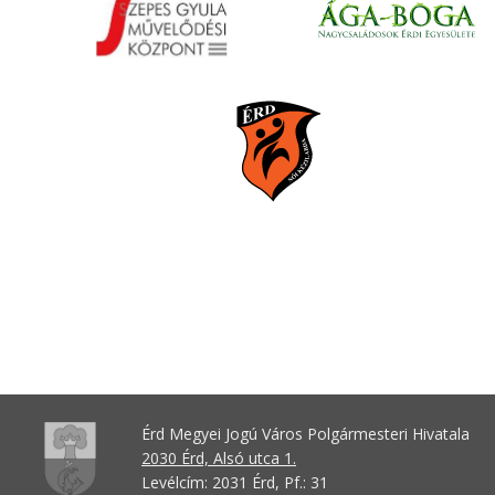
Érd Megyei Jogú Város Polgármesteri Hivatala
2030 Érd, Alsó utca 1.
Levélcím: 2031 Érd, Pf.: 31