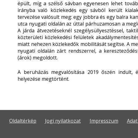
épült, míg a szélső sávban egyenesen lehet továb
irányba való közlekedés egy sávból került kiala
tervezése valósult meg: egy jobbra és egy balra ka
utca nyugati oldalán az úttal párhuzamosan a meglé
A járda átvezetéseknél szegélysüllyesztéssel, takt
közterületi közlekedési felületek akadálymentesí
miatt nehezen közlekedők mobilitását segítse. A me
nyugati oldalán zárt rendszerrel, a kereszteződést
(árok) megoldott.
A beruházás megvalósítása 2019 őszén indult, 
helyezése megtörtént.
Oldaltérkép
Jogi nyilatkozat
Impresszum
Adat