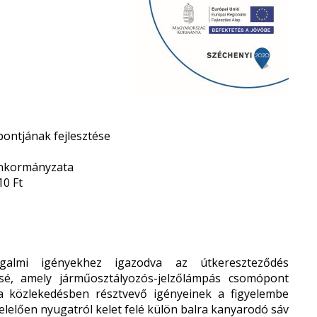
pontjának fejlesztése
Önkormányzata
10 Ft
galmi igényekhez igazodva az útkereszteződés
ssé, amely járműosztályozós-jelzőlámpás csomópont
i a közlekedésben résztvevő igényeinek a figyelembe
elelően nyugatról kelet felé külön balra kanyarodó sáv