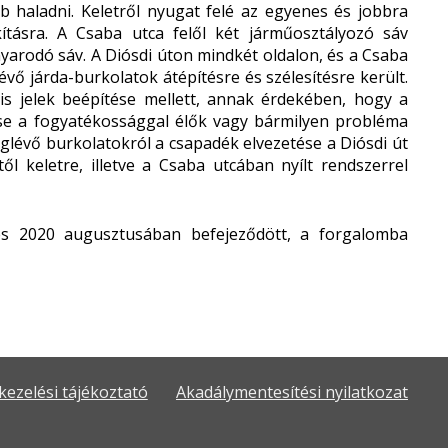
b haladni. Keletről nyugat felé az egyenes és jobbra
kításra. A Csaba utca felől két járműosztályozó sáv
nyarodó sáv. A Diósdi úton mindkét oldalon, és a Csaba
vő járda-burkolatok átépítésre és szélesítésre került.
ilis jelek beépítése mellett, annak érdekében, hogy a
tése a fogyatékossággal élők vagy bármilyen probléma
glévő burkolatokról a csapadék elvezetése a Diósdi út
ől keletre, illetve a Csaba utcában nyílt rendszerrel
és 2020 augusztusában befejeződött, a forgalomba
kezelési tájékoztató
Akadálymentesítési nyilatkozat