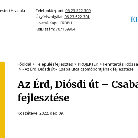
steri Hivatala
Telefonközpont:
06-23-522-300
Ügyfélszolgálat:
06-23-522-301
Hivatali Kapu: ERDPH
KRID szám: 707189964
Főoldal
Településfejlesztés
PROJEKTEK
Fenntartási időszak
- Az Érd, Diósdi út – Csaba utca csomópontjának fejlesztése
Az Érd, Diósdi út – Csa
fejlesztése
Közzétéve:
2022. dec. 09.