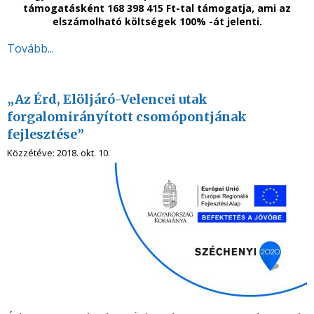
támogatásként 168 398 415 Ft-tal támogatja, ami az
elszámolható költségek 100% -át jelenti.
Tovább...
„Az Érd, Elöljáró-Velencei utak
forgalomirányított csomópontjának
fejlesztése”
Közzétéve:
2018. okt. 10.