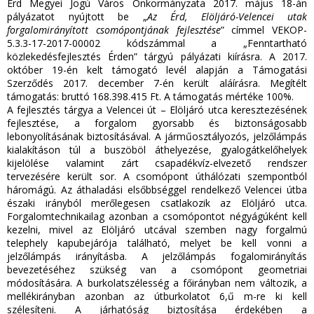
Érd Megyei Jogú Város Önkormányzata 2017. május 18-án
pályázatot nyújtott be „
Az Érd, Elöljáró-Velencei utak
forgalomirányított csomópontjának fejlesztése
” címmel VEKOP-
5.3.3-17-2017-00002 kódszámmal a „Fenntartható
közlekedésfejlesztés Érden” tárgyú pályázati kiírásra. A 2017.
október 19-én kelt támogató levél alapján a Támogatási
Szerződés 2017. december 7-én került aláírásra. Megítélt
támogatás: bruttó 168.398.415 Ft. A támogatás mértéke 100%.
A fejlesztés tárgya a Velencei út – Elöljáró utca keresztezésének
fejlesztése, a forgalom gyorsabb és biztonságosabb
lebonyolításának biztosításával. A járműosztályozós, jelzőlámpás
kialakításon túl a buszöböl áthelyezése, gyalogátkelőhelyek
kijelölése valamint zárt csapadékvíz-elvezető rendszer
tervezésére került sor. A csomópont úthálózati szempontból
háromágú. Az áthaladási elsőbbséggel rendelkező Velencei útba
északi irányból merőlegesen csatlakozik az Elöljáró utca.
Forgalomtechnikailag azonban a csomópontot négyágúként kell
kezelni, mivel az Elöljáró utcával szemben nagy forgalmú
telephely kapubejárója található, melyet be kell vonni a
jelzőlámpás irányításba. A jelzőlámpás fogalomirányítás
bevezetéséhez szükség van a csomópont geometriai
módosítására. A burkolatszélesség a főirányban nem változik, a
mellékirányban azonban az útburkolatot 6,ű m-re ki kell
szélesíteni. A járhatóság biztosítása érdekében a