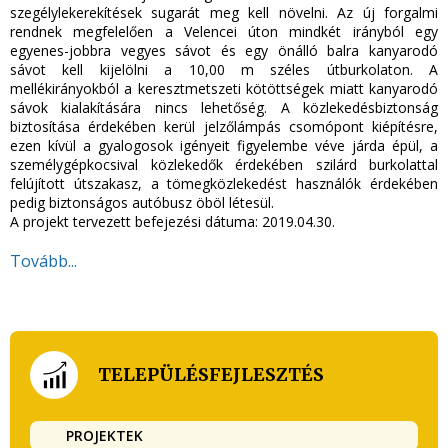
szegélylekerekítések sugarát meg kell növelni. Az új forgalmi
rendnek megfelelően a Velencei úton mindkét irányból egy
egyenes-jobbra vegyes sávot és egy önálló balra kanyarodó
sávot kell kijelölni a 10,00 m széles útburkolaton. A
mellékirányokból a keresztmetszeti kötöttségek miatt kanyarodó
sávok kialakítására nincs lehetőség. A közlekedésbiztonság
biztosítása érdekében kerül jelzőlámpás csomópont kiépítésre,
ezen kívül a gyalogosok igényeit figyelembe véve járda épül, a
személygépkocsival közlekedők érdekében szilárd burkolattal
felújított útszakasz, a tömegközlekedést használók érdekében
pedig biztonságos autóbusz öböl létesül.
A projekt tervezett befejezési dátuma: 2019.04.30.
Tovább...
TELEPÜLÉSFEJLESZTÉS
PROJEKTEK