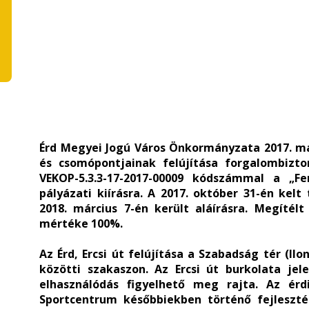
Érd Megyei Jogú Város Önkormányzata 2017. máju
és csomópontjainak felújítása forgalombizt
VEKOP-5.3.3-17-2017-00009 kódszámmal a „Fe
pályázati kiírásra. A 2017. október 31-én kel
2018. március 7-én került aláírásra. Megítél
mértéke 100%.
Az Érd, Ercsi út felújítása a Szabadság tér (I
közötti szakaszon. Az Ercsi út burkolata jel
elhasználódás figyelhető meg rajta. Az érd
Sportcentrum későbbiekben történő fejlesztés