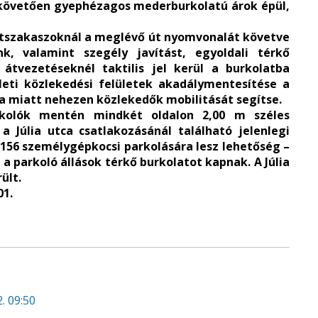
t követően gyephézagos mederburkolatú árok épül,
 útszakaszoknál a meglévő út nyomvonalát követve
k, valamint szegély javítást, egyoldali térkő
átvezetéseknél taktilis jel kerül a burkolatba
eti közlekedési felületek akadálymentesítése a
 miatt nehezen közlekedők mobilitását segítse.
rkolók mentén mindkét oldalon 2,00 m széles
a Júlia utca csatlakozásánál található jelenlegi
 156 személygépkocsi parkolására lesz lehetőség –
, a parkoló állások térkő burkolatot kapnak. A Júlia
rült.
01.
. 09:50