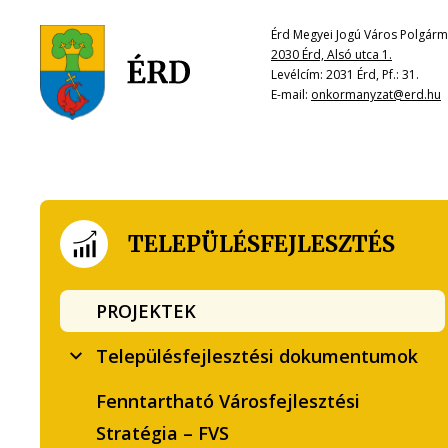
Érd Megyei Jogú Város Polgárme
2030 Érd, Alsó utca 1.
Levélcím: 2031 Érd, Pf.: 31.
E-mail:
onkormanyzat@erd.hu
TELEPÜLÉSFEJLESZTÉS
PROJEKTEK
Településfejlesztési dokumentumok
Fenntartható Városfejlesztési
Stratégia – FVS