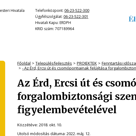
steri Hivatala
Telefonközpont:
06-23-522-300
Ügyfélszolgálat:
06-23-522-301
Hivatali Kapu: ERDPH
KRID szám: 707189964
Főoldal
Településfejlesztés
PROJEKTEK
Fenntartási időszak
- Az Érd, Ercsi út és csomópontjainak felújítása forgalombiz
Az Érd, Ercsi út és csom
forgalombiztonsági sz
figyelembevételével
Közzétéve:
2018. okt. 10.
Utolsó módosítás dátuma:
2022. máj. 12.