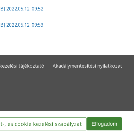
kB]
2022.05.12. 09:52
kB]
2022.05.12. 09:53
kezelési tájékoztató
Akadálymentesítési nyilatkozat
t-, és cookie kezelési szabályzat
Elfogadom