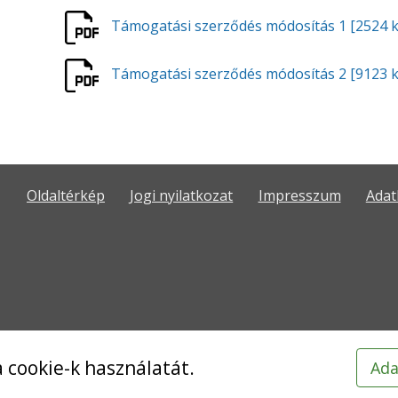
Támogatási szerződés módosítás 1
[2524 
Támogatási szerződés módosítás 2
[9123 
Oldaltérkép
Jogi nyilatkozat
Impresszum
Adat
 cookie-k használatát.
Ada