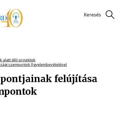
Keresés
 alatt álló projektek
tonsági szempontok figyelembevételével
ópontjainak felújítása
empontok