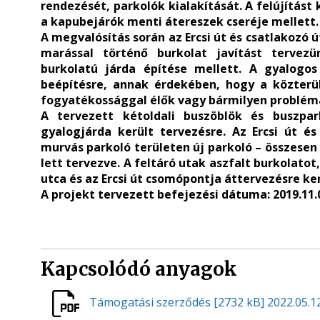
rendezését, parkolók kialakítását. A felújítás
a kapubejárók menti átereszek cseréje mellett.
A megvalósítás során az Ercsi út és csatlakozó
marással történő burkolat javítást tervezün
burkolatú járda építése mellett. A gyalogos 
beépítésre, annak érdekében, hogy a közterül
fogyatékossággal élők vagy bármilyen probléma
A tervezett kétoldali buszöblök és buszpa
gyalogjárda került tervezésre. Az Ercsi út és 
murvás parkoló területen új parkoló – összesen
lett tervezve. A feltáró utak aszfalt burkolatot
utca és az Ercsi út csomópontja áttervezésre ke
A projekt tervezett befejezési dátuma: 2019.11.
Kapcsolódó anyagok
Támogatási szerződés
[2732 kB]
2022.05.12