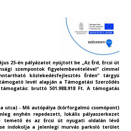
s 25-én pályázatot nyújtott be „Az Érd, Ercsi út
onsági szempontok figyelembevételével” címmel
nntartható közlekedésfejlesztés Érden” tárgyú
t támogató levél alapján a Támogatási Szerződés
t támogatás: bruttó 501.988.918 Ft. A támogatás
lona utca) - M6 autópálya (körforgalmú csomópont)
enleg enyhén repedezett, lokális pályaszerkezet
i temető és az Ercsi út nyugati oldalán lévő
e indokolja a jelenlegi murvás parkoló terület