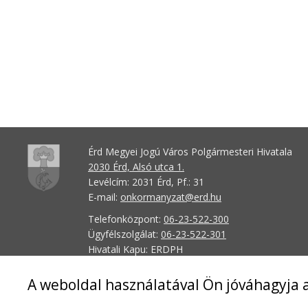
Érd Megyei Jogú Város Polgármesteri Hivatala
2030 Érd, Alsó utca 1.
Levélcím: 2031 Érd, Pf.: 31
E-mail:
onkormanyzat@erd.hu
Telefonközpont:
06-23-522-300
Ügyfélszolgálat:
06-23-522-301
Hivatali Kapu: ERDPH
KRID szám: 707189964
A weboldal használatával Ön jóváhagyja a