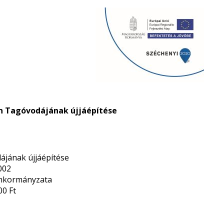
án Tagóvodájának újjáépítése
ájának újjáépítése
002
Önkormányzata
00 Ft