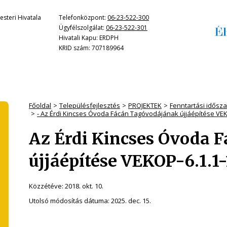
steri Hivatala
Telefonközpont:
06-23-522-300
Ügyfélszolgálat:
06-23-522-301
Hivatali Kapu: ERDPH
KRID szám: 707189964
Főoldal
Településfejlesztés
PROJEKTEK
Fenntartási időszak
- Az Érdi Kincses Óvoda Fácán Tagóvodájának újjáépítése VE
Az Érdi Kincses Óvoda 
újjáépítése VEKOP-6.1.
Közzétéve:
2018. okt. 10.
Utolsó módosítás dátuma:
2025. dec. 15.