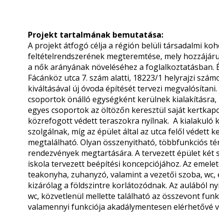
Projekt tartalmának bemutatása:
A projekt átfogó célja a régión belüli társadalmi ko
feltételrendszerének megteremtése, mely hozzájáru
a nők arányának növeléséhez a foglalkoztatásban.
Fácánköz utca 7. szám alatti, 18223/1 helyrajzi szám
kiváltásával új óvoda építését tervezi megvalósítani
csoportok önálló egységként kerülnek kialakításra, 
egyes csoportok az öltözőn keresztül saját kertkapc
közrefogott védett teraszokra nyílnak. A kialakuló 
szolgálnak, míg az épület által az utca felől védett 
megtalálható. Olyan összenyitható, többfunkciós té
rendezvények megtartására. A tervezett épület két 
iskola tervezett beépítési koncepciójához. Az emelet
teakonyha, zuhanyzó, valamint a vezetői szoba, wc, 
kizárólag a földszintre korlátozódnak. Az aulából nyí
wc, közvetlenül mellette található az összevont fun
valamennyi funkciója akadálymentesen elérhetővé vá