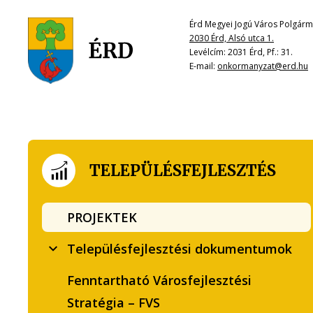
Érd Megyei Jogú Város Polgárme
2030 Érd, Alsó utca 1.
Levélcím: 2031 Érd, Pf.: 31.
E-mail:
onkormanyzat@erd.hu
TELEPÜLÉSFEJLESZTÉS
PROJEKTEK
Településfejlesztési dokumentumok
Fenntartható Városfejlesztési
Stratégia – FVS