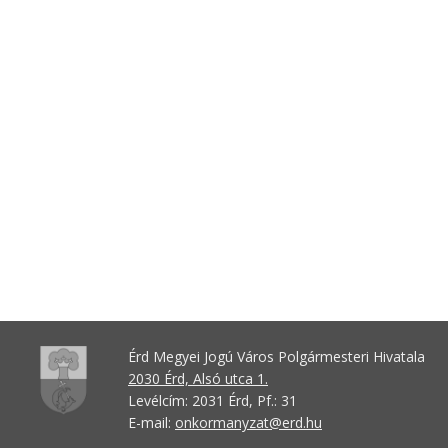
Érd Megyei Jogú Város Polgármesteri Hivatala
2030 Érd, Alsó utca 1.
Levélcím: 2031 Érd, Pf.: 31
E-mail:
onkormanyzat@erd.hu