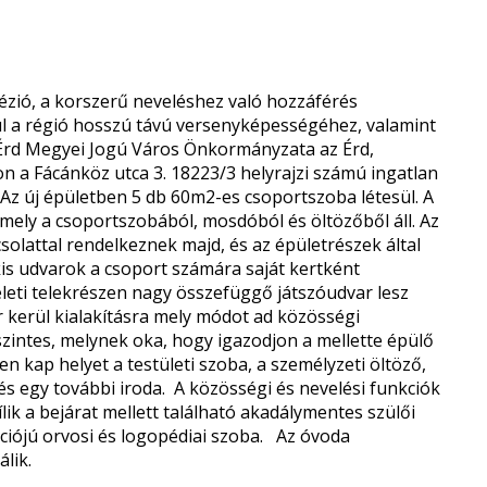
hézió, a korszerű neveléshez való hozzáférés
l a régió hosszú távú versenyképességéhez, valamint
 Érd Megyei Jogú Város Önkormányzata az Érd,
on a Fácánköz utca 3. 18223/3 helyrajzi számú ingatlan
. Az új épületben 5 db 60m2-es csoportszoba létesül. A
mely a csoportszobából, mosdóból és öltözőből áll. Az
solattal rendelkeznek majd, és az épületrészek által
kis udvarok a csoport számára saját kertként
keleti telekrészen nagy összefüggő játszóudvar lesz
r kerül kialakításra mely módot ad közösségi
szintes, melynek oka, hogy igazodjon a mellette épülő
en kap helyet a testületi szoba, a személyzeti öltöző,
és egy további iroda. A közösségi és nevelési funkciók
lik a bejárat mellett található akadálymentes szülői
kciójú orvosi és logopédiai szoba. Az óvoda
lik.