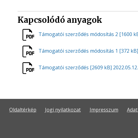
Kapcsolódó anyagok
Támogatói szerződés módosítás 2
[1600 k
Támogatói szerződés módosítás 1
[372 kB
Támogatói szerződés
[2609 kB]
2022.05.12.
Oldaltérkép
Jogi nyilatkozat
Impresszum
Adat