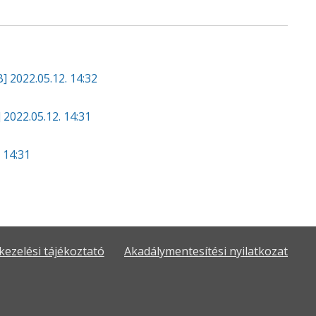
B]
2022.05.12. 14:32
]
2022.05.12. 14:31
 14:31
kezelési tájékoztató
Akadálymentesítési nyilatkozat